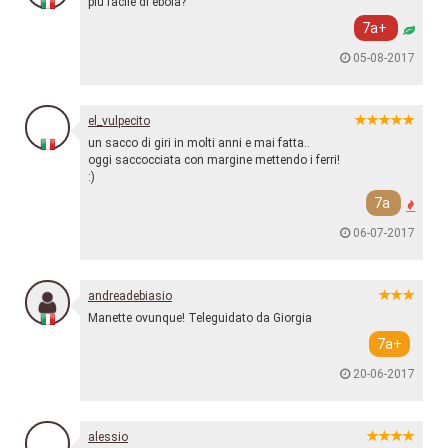
più facile di ebola?
7a+
05-08-2017
el_vulpecito
un sacco di giri in molti anni e mai fatta..
oggi saccocciata con margine mettendo i ferri!
:)
7a
06-07-2017
andreadebiasio
Manette ovunque! Teleguidato da Giorgia
7a+
20-06-2017
alessio