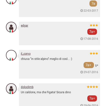
7a
22-03-2017
edgar
7a+
17-08-2016
il_corvo
chiusa "in stile alpino" meglio di così... :)
7a+
5º
29-07-2016
doloclimb
Un caldone, ma che Figata! Sicura dino
7a+
29-06-2016