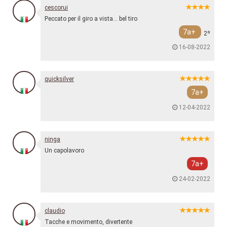
cescorui
Peccato per il giro a vista… bel tiro
7a+
2º
16-08-2022
quicksilver
7a+
12-04-2022
ninga
Un capolavoro
7a+
24-02-2022
claudio
Tacche e movimento, divertente