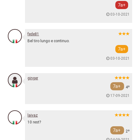
7a+
03-10-2021
fede81
Bel tiro lungo e continuo.
7a+
03-10-2021
ginger
7a+
4º
17-09-2021
laivaz
10 rest?
7a+
2º
04-09-2021