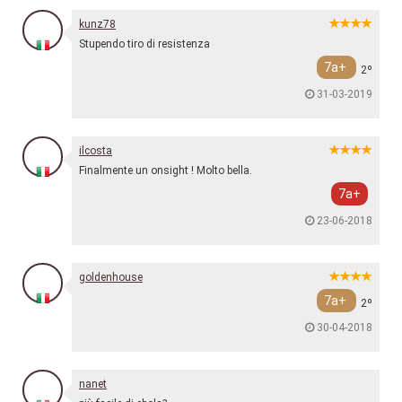
kunz78
Stupendo tiro di resistenza
7a+
2º
31-03-2019
ilcosta
Finalmente un onsight ! Molto bella.
7a+
23-06-2018
goldenhouse
7a+
2º
30-04-2018
nanet