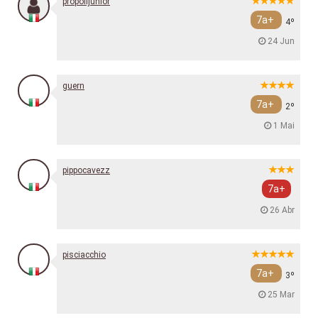
propolijunior
7a+
4º
24 Jun
guern
7a+
2º
1 Mai
pippocavezz
7a+
26 Abr
pisciacchio
7a+
3º
25 Mar