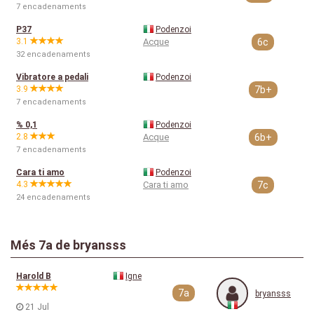
7 encadenaments
P37
Podenzoi
3.1
Acque
6c
32 encadenaments
Vibratore a pedali
Podenzoi
3.9
7b+
7 encadenaments
% 0,1
Podenzoi
2.8
Acque
6b+
7 encadenaments
Cara ti amo
Podenzoi
4.3
Cara ti amo
7c
24 encadenaments
Més 7a de bryansss
Harold B
Igne
7a
bryansss
21 Jul