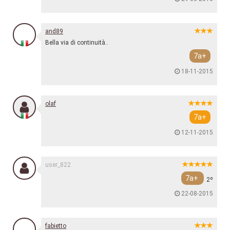
and89
Bella via di continuità..
7a+
18-11-2015
olaf
7a+
12-11-2015
user_822
7a+
2º
22-08-2015
fabietto