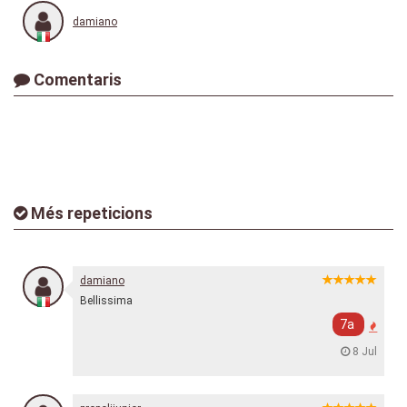
damiano
Comentaris
Més repeticions
damiano
Bellissima
7a
8 Jul