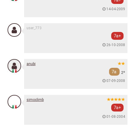
7a+
14-04-2009
user_773
7a+
26-10-2008
anubi
7a
2º
07-09-2008
simoclimb
7a+
01-08-2004