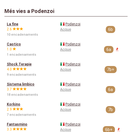
Més vies a Podenzoi
La fine
Podenzoi
2.6
Acque
6b
10 encadenaments
Caotico
Podenzoi
1.0
Acque
6a
1 encadenaments
Shock Terapie
Podenzoi
4.0
Acque
7b+
9 encadenaments
Sistema limbico
Podenzoi
3.7
Acque
6a
18 encadenaments
Korkino
Podenzoi
2.9
Acque
7b
7 encadenaments
Fantasmino
Podenzoi
3.3
Acque
6b+