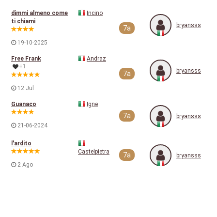
dimmi almeno come
Incino
ti chiami
bryansss
7a
19-10-2025
Free Frank
Andraz
+1
bryansss
7a
12 Jul
Guanaco
Igne
7a
bryansss
21-06-2024
l'ardito
Castelpietra
7a
bryansss
2 Ago