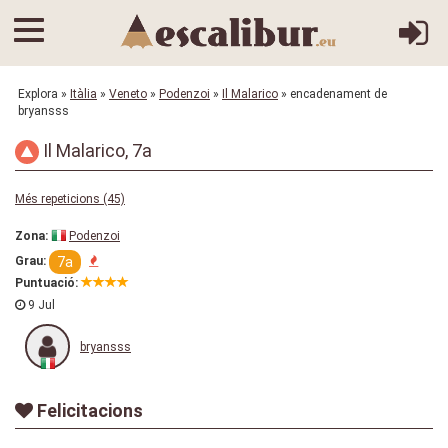
Explora
»
Itàlia
»
Veneto
»
Podenzoi
»
Il Malarico
» encadenament de
bryansss
Il Malarico, 7a
Més repeticions (45)
Zona:
Podenzoi
7a
Grau:
Puntuació:
9 Jul
bryansss
Felicitacions