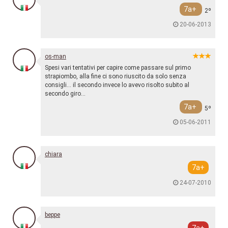
7a+
2º
20-06-2013
os-man
Spesi vari tentativi per capire come passare sul primo
strapiombo, alla fine ci sono riuscito da solo senza
consigli... il secondo invece lo avevo risolto subito al
secondo giro...
7a+
5º
05-06-2011
chiara
7a+
24-07-2010
beppe