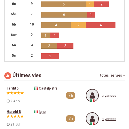
6c
9
6
1
2
6b+
7
6
1
6b
10
4
2
4
6a+
2
1
1
6a
4
2
2
5c
2
2
Últimes vies
totes les vies »
l'ardito
Castelpietra
7a
bryansss
2 Ago
Harold B
Igne
7a
bryansss
21 Jul