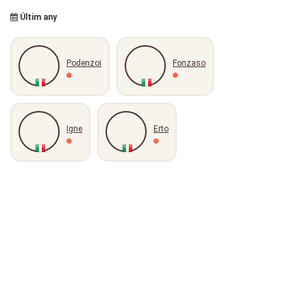
Últim any
Podenzoi
Fonzaso
Igne
Erto