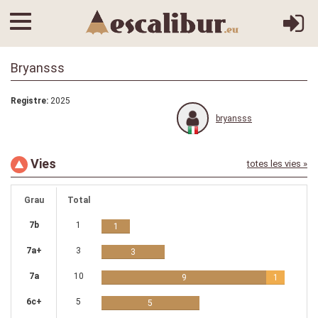
Bryansss
Registre:
2025
bryansss
Vies
totes les vies »
Grau
Total
7b
1
1
7a+
3
3
7a
10
9
1
6c+
5
5