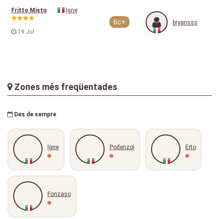
Fritto Misto
Igne
6c+
bryansss
19 Jul
Zones més freqüentades
Des de sempre
Igne
Podenzoi
Erto
Fonzaso