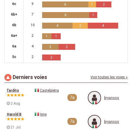
6c
9
6
1
2
6b+
7
6
1
6b
10
4
2
4
6a+
2
1
1
6a
4
2
2
5c
2
2
Derniers voies
Voir toutes les voies »
l'ardito
Castelpietra
7a
bryansss
2 Aug
Harold B
Igne
7a
bryansss
21 Jul