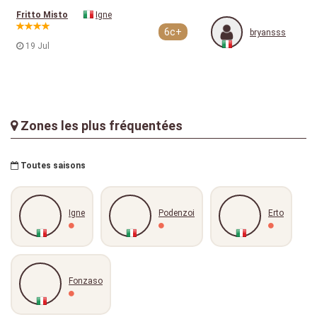
Fritto Misto
Igne
6c+
bryansss
19 Jul
Zones les plus fréquentées
Toutes saisons
Igne
Podenzoi
Erto
Fonzaso