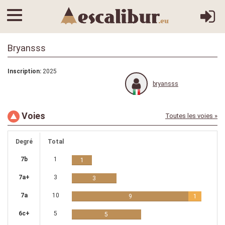
Bryansss
Inscription:
2025
bryansss
Voies
Toutes les voies »
Degré
Total
7b
1
1
7a+
3
3
7a
10
9
1
6c+
5
5