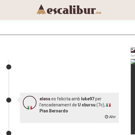
elena
es felicita amb
luke97
per
l'encadenament de
U sbursu
(7c),
Pian Bernardo
Ahir