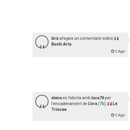
brix
afegeix un comentario sobre
Buchi Arta
2 Ago
elena
es felicita amb
luca76
per
l'encadenament de
L'ora
(7b),
Le
Trincee
2 Ago