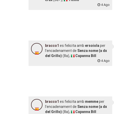
4 Ago
bracco1
es felicita amb
ersoiola
per
l'encadenament de
Senza nome (a dx
del Grillo)
(8a),
Capanna Bill
4 Ago
bracco1
es felicita amb
memme
per
l'encadenament de
Senza nome (a dx
del Grillo)
(8a),
Capanna Bill