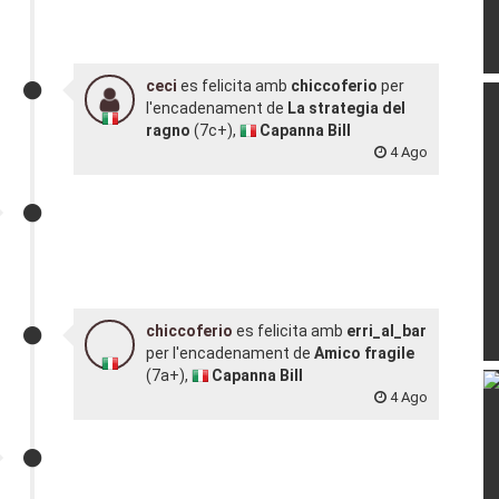
ceci
es felicita amb
chiccoferio
per
l'encadenament de
La strategia del
ragno
(7c+),
Capanna Bill
4 Ago
chiccoferio
es felicita amb
erri_al_bar
per l'encadenament de
Amico fragile
(7a+),
Capanna Bill
4 Ago