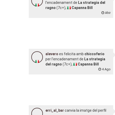
l'encadenament de
La strategia del
ragno
(7c+),
Capanna Bill
Ahir
alevero
es felicita amb
chiccoferio
per l'encadenament de
La strategia
del ragno
(7c+),
Capanna Bill
4 Ago
erri_al_bar
canvia la imatge del perfil