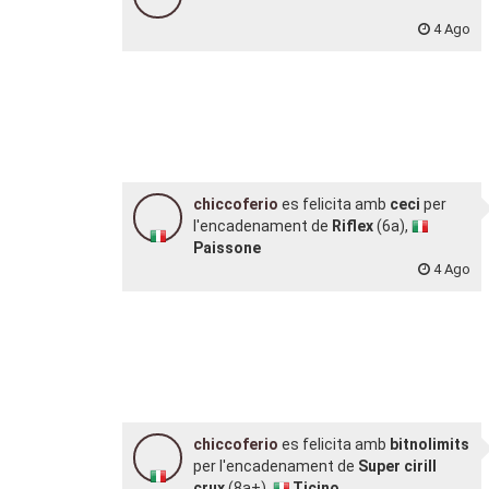
4 Ago
chiccoferio
es felicita amb
ceci
per
l'encadenament de
Riflex
(6a),
Paissone
4 Ago
chiccoferio
es felicita amb
bitnolimits
per l'encadenament de
Super cirill
crux
(8a+),
Ticino