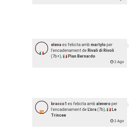
elena
es felicita amb
martylo
per
l'encadenament de
Rivali di Rivoli
(7b+),
Pian Bernardo
2 Ago
bracco1
es felicita amb
alevero
per
l'encadenament de
L'ora
(7b),
Le
Trincee
2 Ago