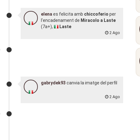
elena
es felicita amb
chiccoferio
per
l'encadenament de
Miracolo a Laste
(7a+),
Laste
2 Ago
gabrydek93
canvia la imatge del perfil
2 Ago