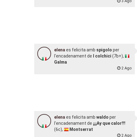
3 Ago
elena
es felicita amb
spigolo
per
l'encadenament de
I colchici
(7b+),
Galma
2 Ago
elena
es felicita amb
waldo
per
l'encadenament de
¡¡¡Ay que calor!!!
(6c),
Montserrat
2 Ago