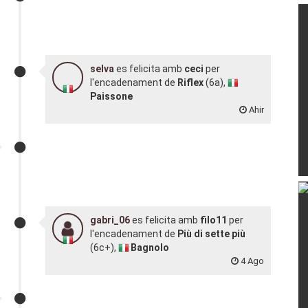
selva
es felicita amb
ceci
per
l'encadenament de
Riflex
(6a),
Paissone
Ahir
gabri_06
es felicita amb
filo11
per
l'encadenament de
Più di sette più
(6c+),
Bagnolo
4 Ago