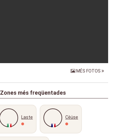
MÉS FOTOS
andreaferro91
29 Jul
Zones més freqüentades
Laste
Cèüse