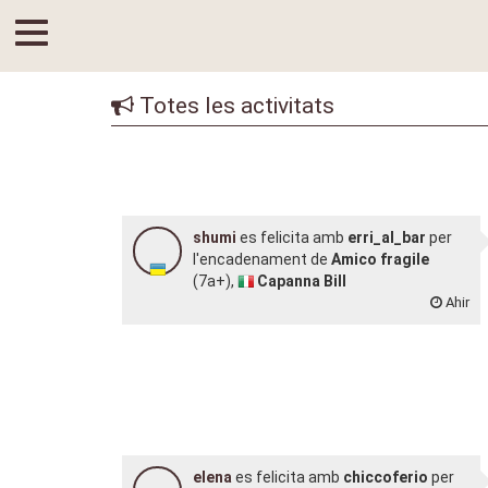
Totes les activitats
shumi
es felicita amb
erri_al_bar
per
l'encadenament de
Amico fragile
(7a+),
Capanna Bill
Ahir
elena
es felicita amb
chiccoferio
per