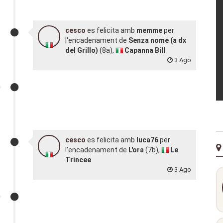
cesco
es felicita amb
memme
per
l'encadenament de
Senza nome (a dx
del Grillo)
(8a),
Capanna Bill
3 Ago
cesco
es felicita amb
luca76
per
l'encadenament de
L'ora
(7b),
Le
Trincee
3 Ago