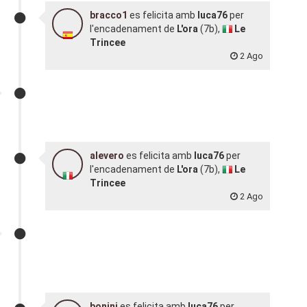
bracco1
es felicita amb
luca76
per
l'encadenament de
L'ora
(7b),
Le
Trincee
2 Ago
alevero
es felicita amb
luca76
per
l'encadenament de
L'ora
(7b),
Le
Trincee
2 Ago
bonini
es felicita amb
luca76
per