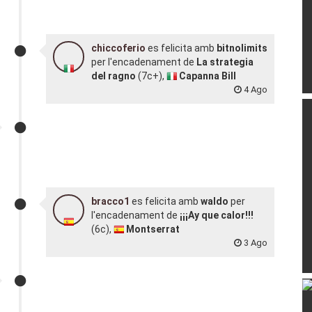
chiccoferio
es felicita amb
bitnolimits
per l'encadenament de
La strategia
del ragno
(7c+),
Capanna Bill
4 Ago
bracco1
es felicita amb
waldo
per
l'encadenament de
¡¡¡Ay que calor!!!
(6c),
Montserrat
3 Ago