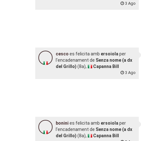
3 Ago
cesco
es felicita amb
ersoiola
per
l'encadenament de
Senza nome (a dx
del Grillo)
(8a),
Capanna Bill
3 Ago
bonini
es felicita amb
ersoiola
per
l'encadenament de
Senza nome (a dx
del Grillo)
(8a),
Capanna Bill