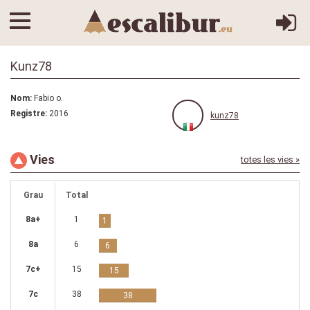
Kunz78
Nom:
Fabio o.
Registre:
2016
kunz78
Vies
totes les vies »
Grau
Total
8a+
1
1
8a
6
6
7c+
15
15
7c
38
38