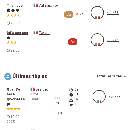
The nose
Val Barance
+1
kunz78
7b
3º
26 Jul
Infix cen cen
Tovena
kunz78
6c
22 Jul
Últimes tàpies
totes les tàpies »
Quant'e
Bila pec
: 6a+
bella
Nord
: 6a+
kunz78
300
giovinezza
Ovest
: S2
m
: II
11
llargs
19-08-
2025