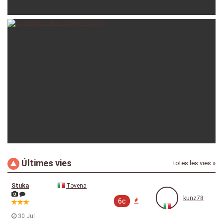
kunz78
26 Jul
Últimes vies
totes les vies »
kunz78
13 Jun
Stuka
Tovena
kunz78
6c
30 Jul