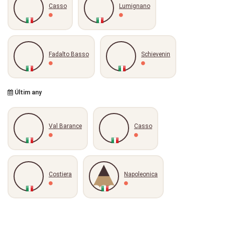
Casso
Lumignano
Fadalto Basso
Schievenin
Últim any
Val Barance
Casso
Costiera
Napoleonica