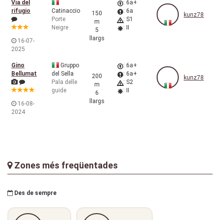
Via del
: 6a+
rifugio
Catinaccio
: 6a
150
kunz78
Porte
: S1
m
Neigre
: II
5
llargs
16-07-
2025
Gino
Gruppo
: 6a+
Bellumat
del Sella
: 6a+
200
kunz78
Pala delle
: S2
m
guide
: II
6
llargs
16-08-
2024
Zones més freqüentades
Des de sempre