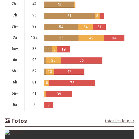
7b+
47
45
7b
96
81
8
7a+
99
54
24
21
7a
132
56
42
34
6c+
38
11
8
19
6c
93
25
66
6b+
62
13
47
6b
81
8
73
6a+
41
39
6a
7
7
Fotos
totes les fotos »