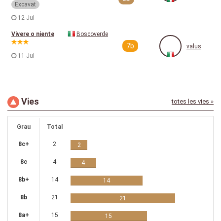
Excavat
12 Jul
Vivere o niente
Boscoverde
7b
valus
11 Jul
Vies
totes les vies »
Grau
Total
8c+
2
2
8c
4
4
8b+
14
14
8b
21
21
8a+
15
15