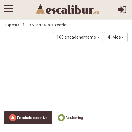
Explora
»
Itàlia
»
Veneto
» Boscoverde
163 encadenaments »
41 vies »
Escalada esportiva
Bouldering