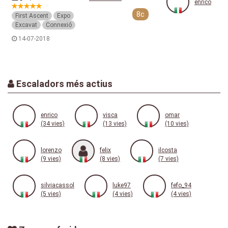
enrico
8c
First Ascent
Expo
Excavat
Connexió
14-07-2018
Escaladors més actius
enrico
visca
omar
(34 vies)
(13 vies)
(10 vies)
lorenzo
felix
ilcosta
(9 vies)
(8 vies)
(7 vies)
silviacassol
luke97
fefo_94
(5 vies)
(4 vies)
(4 vies)