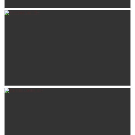
jacovos
15-08-2022
luke97
15-07-2020