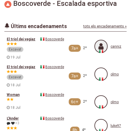
Boscoverde - Escalada esportiva
Últims encadenaments
tots els encadenaments »
El triol dei vegiaz
Boscoverde
canniz
7a+
2º
Excavat
19 Jul
El triol dei vegiaz
Boscoverde
olmo
7a+
2º
Excavat
18 Jul
Woman
Boscoverde
6c+
2º
olmo
18 Jul
L'Ander
Boscoverde
+3
luke97
8b
4º