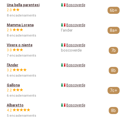
Una bella parentesi
Boscoverde
2.0
6b+
8 encadenaments
Mamma Lorena
Boscoverde
2.9
l'ander
8a+
8 encadenaments
Vivere o niente
Boscoverde
3.0
boscoverde
7b
7 encadenaments
l'Ander
Boscoverde
3.2
8b
6 encadenaments
Gallona
Boscoverde
2.2
7c+
6 encadenaments
Albaretto
Boscoverde
4.2
8b
5 encadenaments