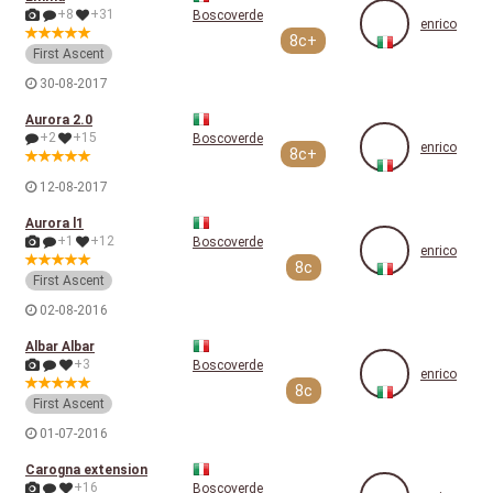
+8
+31
Boscoverde
enrico
8c+
First Ascent
30-08-2017
Aurora 2.0
+2
+15
Boscoverde
enrico
8c+
12-08-2017
Aurora l1
+1
+12
Boscoverde
enrico
8c
First Ascent
02-08-2016
Albar Albar
+3
Boscoverde
enrico
8c
First Ascent
01-07-2016
Carogna extension
+16
Boscoverde