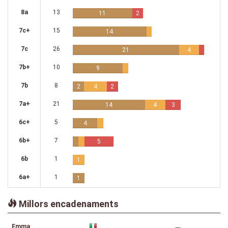
8a
13
11
2
7c+
15
14
7c
26
21
4
7b+
10
9
7b
8
2
4
2
7a+
21
14
4
3
6c+
5
4
6b+
7
5
6b
1
1
6a+
1
1
Millors encadenaments
Emma