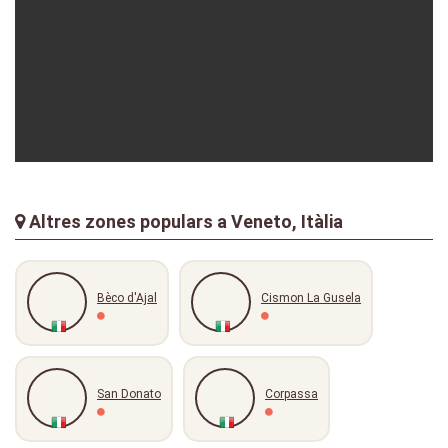
enrico
15-07-2018
Altres zones populars a Veneto, Itàlia
Bèco d'Ajal
Cismon La Gusela
San Donato
Corpassa