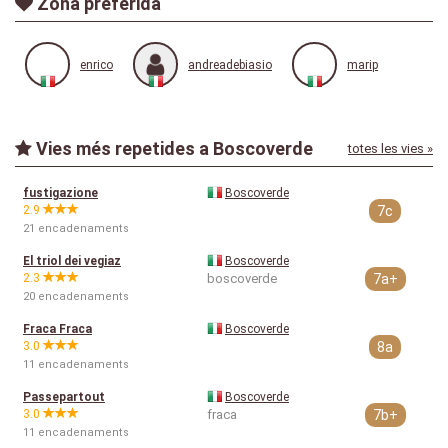
Zona preferida
enrico
andreadebiasio
marip
Vies més repetides a Boscoverde
totes les vies »
fustigazione
Boscoverde
2.9
7c
21 encadenaments
El triol dei vegiaz
Boscoverde
2.3
boscoverde
7a+
20 encadenaments
Fraca Fraca
Boscoverde
3.0
8a
11 encadenaments
Passepartout
Boscoverde
3.0
fraca
7b+
11 encadenaments