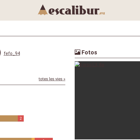
Fotos
fefo_94
totes les vies »
2