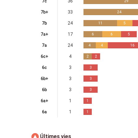
7c
36
29
7b+
33
24
7b
24
11
5
7a+
17
6
6
5
7a
24
4
4
16
6c+
4
2
2
6c
3
3
6b+
3
3
6b
3
3
6a+
1
1
6a
1
1
Últimes vies