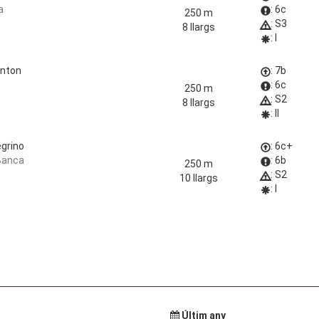
a
: 6c
250 m
: S3
8 llargs
: I
enton
: 7b
: 6c
250 m
: S2
8 llargs
: II
grino
: 6c+
Banca
: 6b
250 m
: S2
10 llargs
: I
Últim any