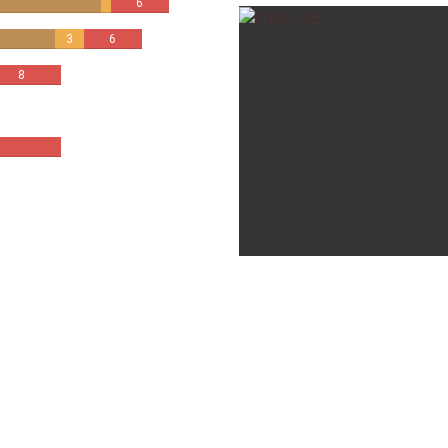
6
3
6
fefo_94
8
fefo_94