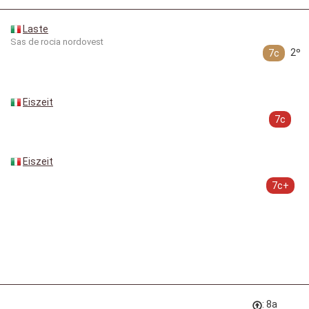
Laste
Sas de rocia nordovest
2º
7c
Eiszeit
7c
Eiszeit
7c+
: 8a