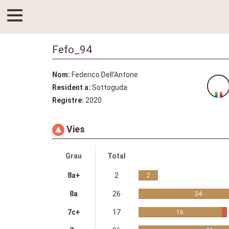
Fefo_94
Nom:
Federico Dell'Antone
Resident a:
Sottoguda
Registre:
2020
Vies
Grau
Total
8a+
2
2
8a
26
24
7c+
17
16