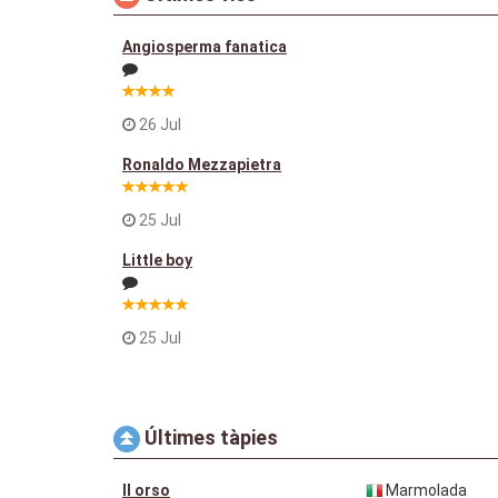
Angiosperma fanatica
26 Jul
Ronaldo Mezzapietra
25 Jul
Little boy
25 Jul
Últimes tàpies
Il orso
Marmolada