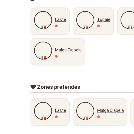
Laste
Tupaie
Malga Ciapela
Zones preferides
Laste
Malga Ciapela