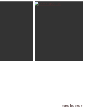
29 Abr
11-05-2025
fefo_94
13-01-2025
totes les vies »