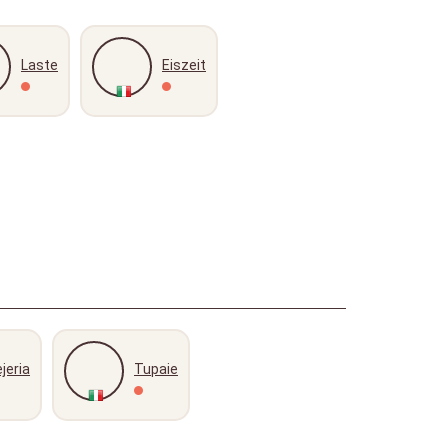
Laste
Eiszeit
jeria
Tupaie