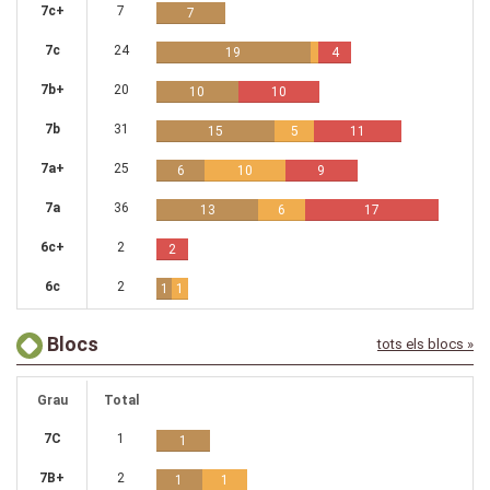
7c+
7
7
7c
24
19
4
7b+
20
10
10
7b
31
15
5
11
7a+
25
6
10
9
7a
36
13
6
17
6c+
2
2
6c
2
1
1
Blocs
tots els blocs »
Grau
Total
7C
1
1
7B+
2
1
1