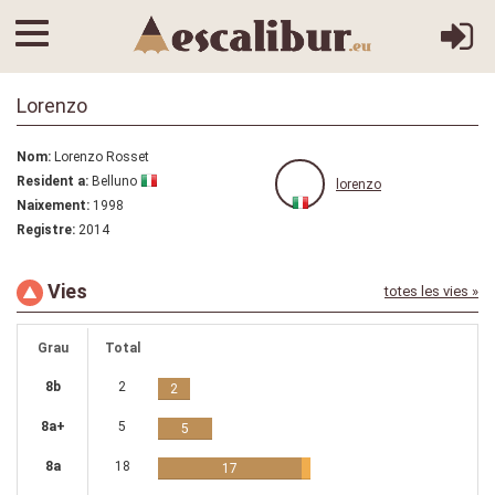
Lorenzo
Nom:
Lorenzo Rosset
Resident a:
Belluno
lorenzo
Naixement:
1998
Registre:
2014
Vies
totes les vies »
Grau
Total
8b
2
2
8a+
5
5
8a
18
17