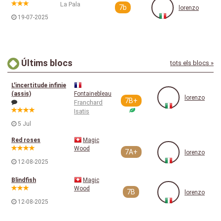
La Pala
7b
lorenzo
19-07-2025
Últims blocs
tots els blocs »
L'incertitude infinie
(assis)
Fontainebleau
lorenzo
7B+
Franchard
Isatis
5 Jul
Red roses
Magic
Wood
7A+
lorenzo
12-08-2025
Blindfish
Magic
Wood
7B
lorenzo
12-08-2025