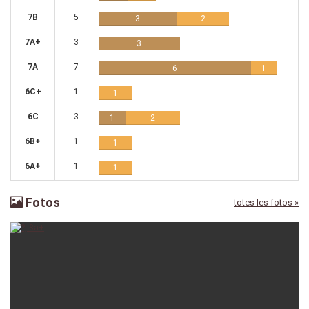
7B
5
3
2
7A+
3
3
7A
7
6
1
6C+
1
1
6C
3
1
2
6B+
1
1
6A+
1
1
Fotos
totes les fotos »