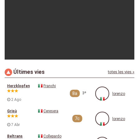
Últimes vies
totes les vies »
lorenzo
19-08-2016
Herzklopfen
Franchi
8a
3º
lorenzo
2 Ago
Grisù
Ceresera
7c
lorenzo
7 Abr
Beltrans
Collepardo