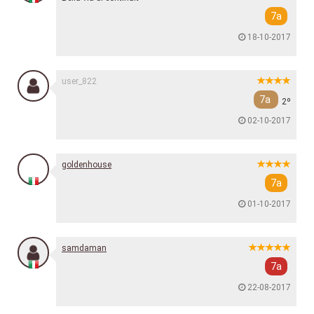
7a
18-10-2017
user_822
7a
2º
02-10-2017
goldenhouse
7a
01-10-2017
samdaman
7a
22-08-2017