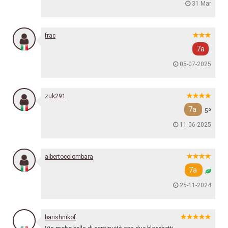
31 Mar
frac
7a
05-07-2025
zuk291
7a
5º
11-06-2025
albertocolombara
7a
25-11-2024
barishnikof