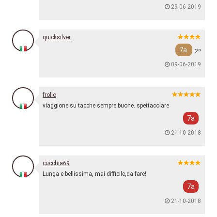
29-06-2019
quicksilver
7a
2º
09-06-2019
frollo
viaggione su tacche sempre buone. spettacolare
7a
21-10-2018
cucchia69
Lunga e bellissima, mai difficile,da fare!
7a
21-10-2018