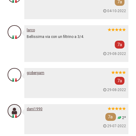
7a
04-10-2022
larco
Bellissima via con un filtrino a 3/4.
7a
29-08-2022
giobergam
7a
29-08-2022
dani1990
7a
2º
29-07-2022