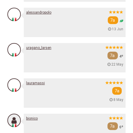
alessandropolo
7a
13 Jun
uragano_larsen
7a
4º
22 May
lauramassi
7a
8 May
bionico
7a
6º