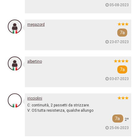
05-08-2023
megazord
7a
23-07-2023
albertino
7a
03-07-2023
iricciolini
C: continuità, 2 passetti da strizzare.
V: OS tutta resistenza, qualche allungo
7a
2º
25-06-2023