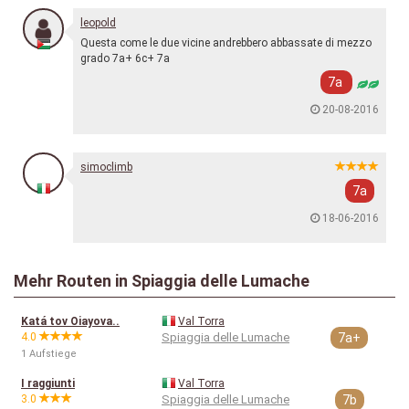
leopold
Questa come le due vicine andrebbero abbassate di mezzo
grado 7a+ 6c+ 7a
7a
20-08-2016
simoclimb
7a
18-06-2016
Mehr Routen in Spiaggia delle Lumache
Katá tov Oiayova..
Val Torra
4.0
Spiaggia delle Lumache
7a+
1 Aufstiege
I raggiunti
Val Torra
3.0
Spiaggia delle Lumache
7b