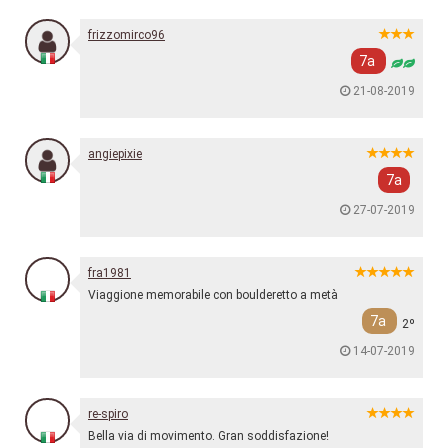
frizzomirco96
7a
21-08-2019
angiepixie
7a
27-07-2019
fra1981
Viaggione memorabile con boulderetto a metà
7a
2º
14-07-2019
re-spiro
Bella via di movimento. Gran soddisfazione!