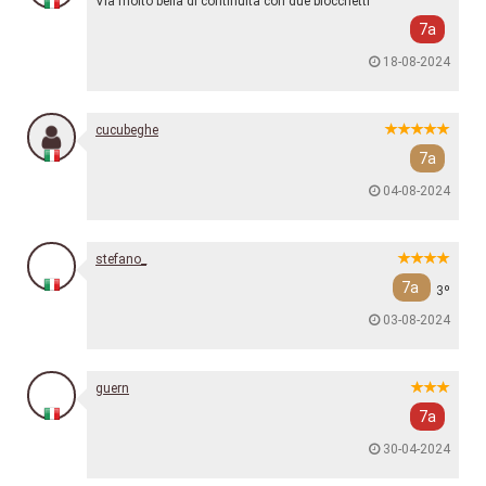
Via molto bella di continuità con due blocchetti
7a
18-08-2024
cucubeghe
7a
04-08-2024
stefano_
7a
3º
03-08-2024
guern
7a
30-04-2024