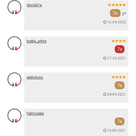
davide7a
7a
2º
16-04-2022
bobby_white
7a
17-10-2021
pedrolooz
7a
04-09-2021
fabrizoppe
7a
16-06-2021