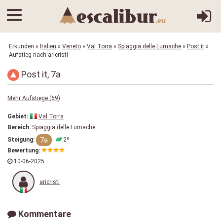
Erkunden
»
Italien
»
Veneto
»
Val Torra
»
Spiaggia delle Lumache
»
Post it
»
Aufstieg nach aricristi
Post it, 7a
Mehr Aufstiege (69)
Gebiet:
Val Torra
Bereich:
Spiaggia delle Lumache
7a
Steigung:
2º
Bewertung:
10-06-2025
aricristi
Kommentare