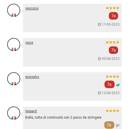
cescorui
7a
17-09-2023
casa
7a
30-08-2023
eionedvx
7a
13-08-2023
leopard
Bella, tutta di continuità con 2 passi da stringere.
7a
3º