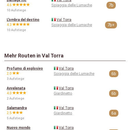
Damage Inc
Val Torra
4.6
Spiaggia delle Lumache
7b
10 Aufstiege
L'ombra del destino
Val Torra
4.3
Spiaggia delle Lumache
7b+
10 Aufstiege
Mehr Routen in Val Torra
Profumo di esplosivo
Val Torra
2.0
Spiaggia delle Lumache
6b
3 Aufstiege
Avvelenata
Val Torra
4.0
Giardinetto
6b
2 Aufstiege
Salamandra
Val Torra
2.5
Giardinetto
6a
5 Aufstiege
Nuovo mondo
Val Torra