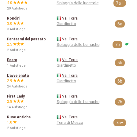
4.0
Spiaggia delle lucertole
7a+
29 Aufstiege
Rondini
Val Torra
3.0
Giardinetto
6a
3 Aufstiege
Fantasmi del passato
Val Torra
2.5
Spiaggia delle Lumache
7c
2 Aufstiege
Edera
Val Torra
5b
Giardinetto
1 Aufstiege
L’avvelenata
Val Torra
2.9
Giardinetto
6b
24 Aufstiege
First Lady
Val Torra
2.8
Spiaggia delle Lumache
7b
14 Aufstiege
Rune Antiche
Val Torra
1.0
Terra di Mezzo
7a+
2 Aufstiege