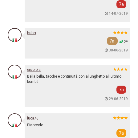
7a
14-07-2019
huber
7a
2º
30-06-2019
ersoiola
Bella bella, tacche e continuità con allunghetto all ultimo
bombé
7a
29-06-2019
luca76
Piacevole
7a