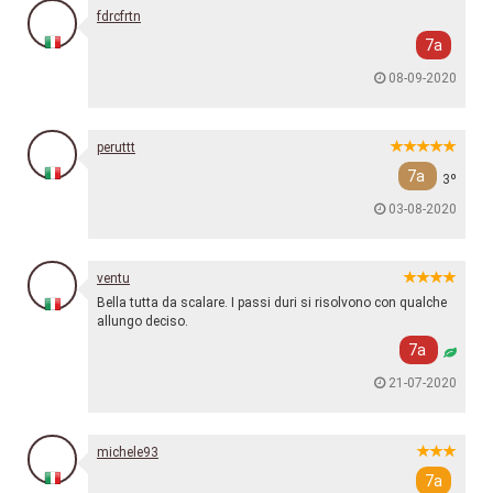
fdrcfrtn
7a
08-09-2020
peruttt
7a
3º
03-08-2020
ventu
Bella tutta da scalare. I passi duri si risolvono con qualche
allungo deciso.
7a
21-07-2020
michele93
7a