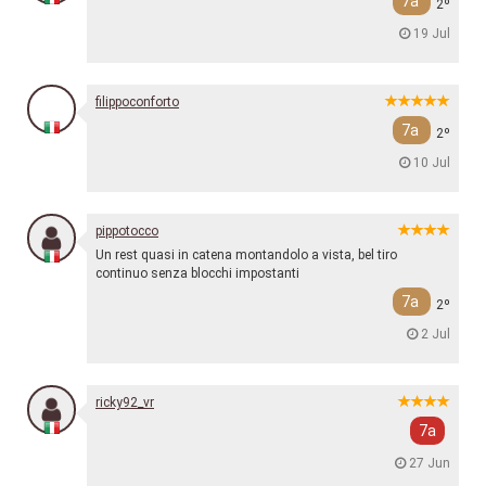
7a
2º
19 Jul
filippoconforto
7a
2º
10 Jul
pippotocco
Un rest quasi in catena montandolo a vista, bel tiro
continuo senza blocchi impostanti
7a
2º
2 Jul
ricky92_vr
7a
27 Jun