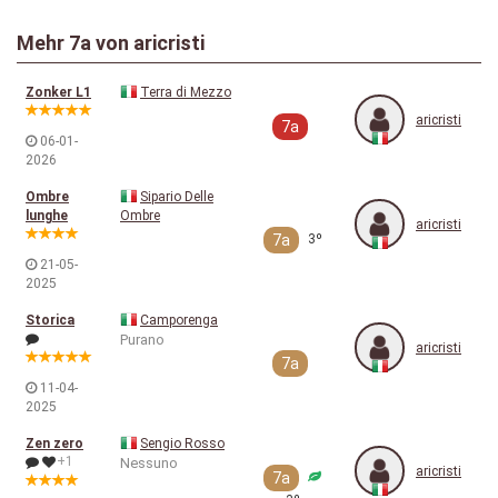
Mehr
7a
von aricristi
Zonker L1
Terra di Mezzo
aricristi
7a
06-01-
2026
Ombre
Sipario Delle
lunghe
Ombre
aricristi
7a
3º
21-05-
2025
Storica
Camporenga
Purano
aricristi
7a
11-04-
2025
Zen zero
Sengio Rosso
+1
Nessuno
aricristi
7a