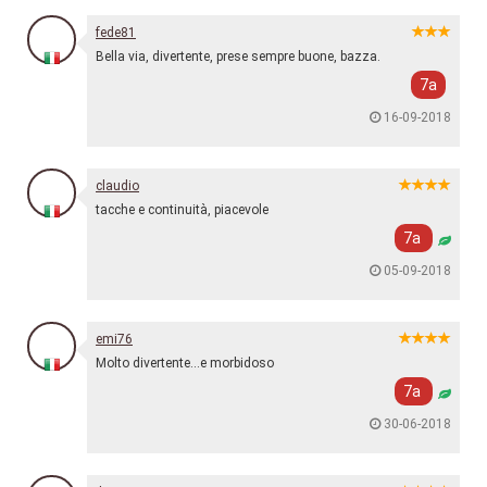
fede81
Bella via, divertente, prese sempre buone, bazza.
7a
16-09-2018
claudio
tacche e continuità, piacevole
7a
05-09-2018
emi76
Molto divertente...e morbidoso
7a
30-06-2018