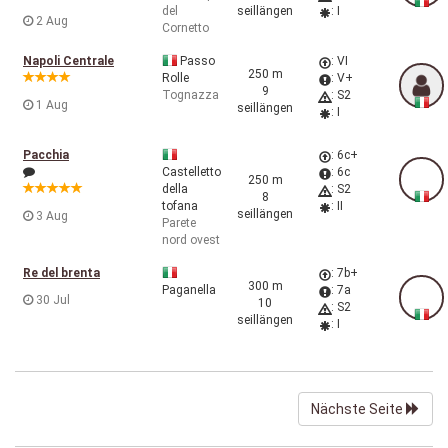
del
seillängen
: I
2 Aug
Cornetto
Napoli Centrale
Passo
: VI
250 m
Rolle
: V+
9
Tognazza
: S2
1 Aug
seillängen
: I
Pacchia
: 6c+
Castelletto
: 6c
250 m
della
: S2
8
tofana
: II
seillängen
3 Aug
Parete
nord ovest
Re del brenta
: 7b+
300 m
Paganella
: 7a
30 Jul
10
: S2
seillängen
: I
Nächste Seite