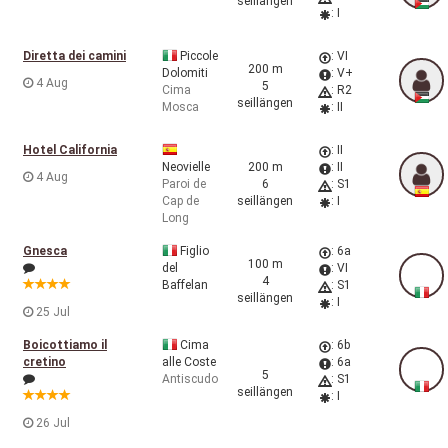
seillängen
: I
Diretta dei camini
Piccole
: VI
200 m
Dolomiti
: V+
4 Aug
5
Cima
: R2
seillängen
Mosca
: II
Hotel California
: II
Neovielle
200 m
: II
4 Aug
Paroi de
6
: S1
Cap de
seillängen
: I
Long
Gnesca
Figlio
: 6a
100 m
del
: VI
4
Baffelan
: S1
seillängen
: I
25 Jul
Boicottiamo il
Cima
: 6b
cretino
alle Coste
: 6a
5
Antiscudo
: S1
seillängen
: I
26 Jul