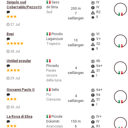
Spigolo sud
Sass
: IV
Cobertaldo/Pezzotti
de Stria
: IV
200 m
Sud
: R2
7
: II
seillängen
27 Jul
Bepi
Piccolo
: VI
Laganzuoi
: V+
10
Trapezio
: S2
seillängen
: II
28 Jul
Unidad popular
: 6b
Piscadu
: 6a+
4
Parete
: S1
seillängen
oscura
: I
29 Jul
della luna
Giovanni Paolo II
Sella
: 6a+
Piz
: 6a
4
Ciavazes
: S1
seillängen
: I
30 Jul
La Rosa di Elisa
Piccole
: IV+
Dolomiti
150 m
: IV
Avancorpo
6
: R1