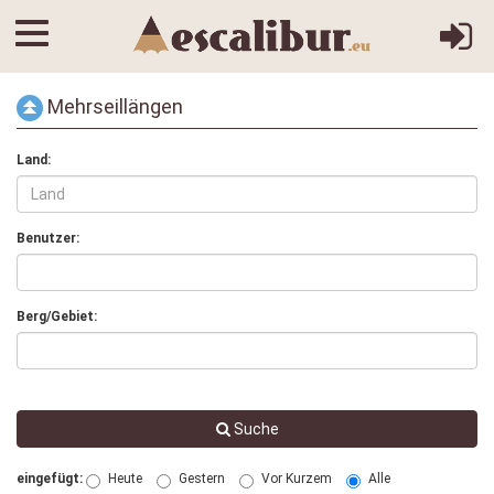
Mehrseillängen
Land:
Benutzer:
Berg/Gebiet:
Suche
eingefügt:
Heute
Gestern
Vor Kurzem
Alle