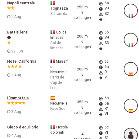
Napoli centrale
: 6a
250 m
Tognazza
: V+
9
Settore dx
: S2
1 Aug
seillängen
: I
Battiti lenti
Col de
: 6b
200 m
limedes
: V+
6
Col de
: S3
seillängen
limedes
: I
22 Jun
Hotel California
Massif
: 6c
du
: 6a
200 m
Néouvielle
: R1
5
1 Aug
Paroi de
: V
seillängen
Cap de
Long
L'immortela
: 6b
350 m
Néouvielle
: 6a
8
Face Sud
: R1
2 Aug
seillängen
: VI
Gioco d equilibrio
Piccole
: 6c
dolomiti
: VI
4
4 Aug
: S1