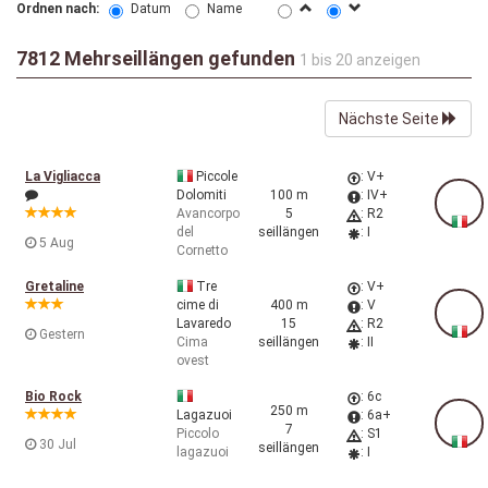
Ordnen nach:
Datum
Name
7812 Mehrseillängen gefunden
1 bis 20 anzeigen
Nächste Seite
La Vigliacca
Piccole
: V+
Dolomiti
100 m
: IV+
Avancorpo
5
: R2
del
seillängen
: I
5 Aug
Cornetto
Gretaline
Tre
: V+
cime di
400 m
: V
Lavaredo
15
: R2
Gestern
Cima
seillängen
: II
ovest
Bio Rock
: 6c
250 m
Lagazuoi
: 6a+
7
Piccolo
: S1
30 Jul
seillängen
lagazuoi
: I