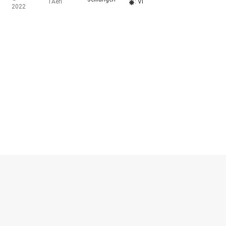
l'Aeri
: VI
2022
© escalibur.eu
2026