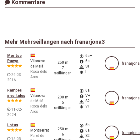
Kommentare
Mehr Mehrseillängen nach
franarjona3
Montse
: 6a+
Pueyo
Vilanova
: 6a
250 m
franarjon
de Meià
: S1
7
Roca dels
: I
seillängen
26-03-
Arcs
2016
Rampes
: 6a
invertides
Vilanova
: V+
200 m
franarjon
de Meià
: S2
5
Roca dels
: VI
seillängen
11-02-
Arcs
2024
Lotus
: 6b
250 m
Montserrat
: 6a
franarjon
6
Paret de
: S2
15-05-
seillängen