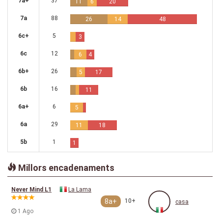
7a+
37
11
6
20
7a
88
26
14
48
6c+
5
3
6c
12
6
4
6b+
26
5
17
6b
16
11
6a+
6
5
6a
29
11
18
5b
1
1
Millors encadenaments
Never Mind L1
La Lama
8a+
10+
casa
1 Ago