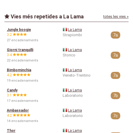
Vies més repetides a La Lama
totes les vies »
Jungle boogie
La Lama
3.2
Strapiombi
7a
27 encadenaments
Giorni tranquilli
La Lama
3.4
Storico
7a
22 encadenaments
Bimbominchia
La Lama
4.2
Veneto-Trentino
7a
19 encadenaments
Candy
La Lama
3.1
Laboratorio
7b
17 encadenaments
Ambassador
La Lama
4.2
Laboratorio
7c
14 encadenaments
Thor
La Lama