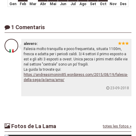
Gen
Feb
Mar
Abr
Mai
Jun
Jul
Ago
Set
Oct
Nov
Des
1 Comentaris
alevero:
Falesia molto tranquilla e poco frequentata, situata 1100m,
fresca e adatta per i periodi caldi. 3/4 settori il primo esposto a
est e gli alti 3 esposti a ovest. Unica pecca i primi metri delle vie
nel settore "centrale" sono un po' fragili.
La guida la trovate qui:
https://andreasimonini85.wordpress.com/2015/08/19/falesia-
della-sega-la-lama/amp/
23-09-2018
Fotos de La Lama
totes les fotos »