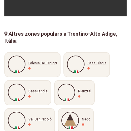
fra1981
01-08-2020
Altres zones populars a Trentino-Alto Adige,
Itàlia
Falesia Dei Ciclopi
Sass Dlacia
Bassilandia
Rienztal
Val San Nicolò
Nago