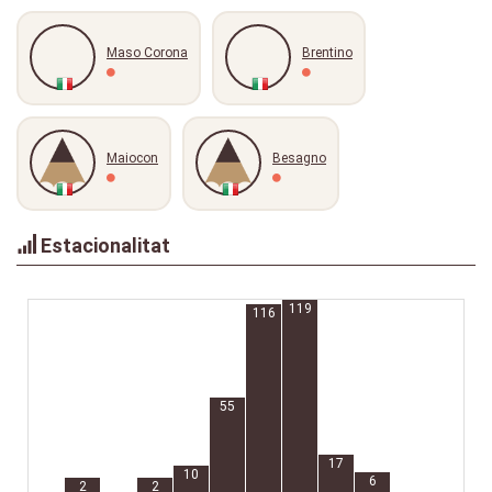
Maso Corona
Brentino
Maiocon
Besagno
Estacionalitat
119
116
55
17
10
6
2
2