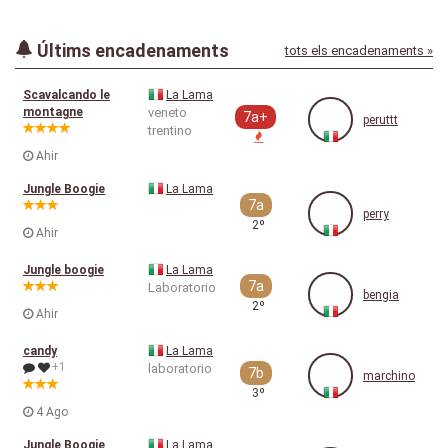
Últims encadenaments
tots els encadenaments »
Scavalcando le
La Lama
montagne
veneto
7a+
peruttt
trentino
Ahir
Jungle Boogie
La Lama
7a
perry
2º
Ahir
Jungle boogie
La Lama
7a
Laboratorio
bengia
2º
Ahir
candy
La Lama
+1
laboratorio
7b
marchino
3º
4 Ago
Jungle Boogie
La Lama