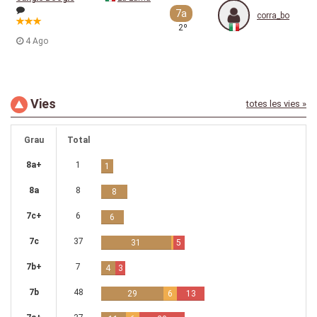
7a
corra_bo
2º
4 Ago
Vies
totes les vies »
Grau
Total
8a+
1
1
8a
8
8
7c+
6
6
7c
37
31
5
7b+
7
4
3
7b
48
29
6
13