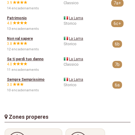
3.9
Classico
7a+
14 encadenaments
Patrimonio
La Lama
4.0
Storico
6c+
13 encadenaments
Non val sapere
La Lama
3.8
Storico
6b
12 encadenaments
Se ti perdi tuo danno
La Lama
4.0
Classico
7b
11 encadenaments
Sempre Semprissimo
La Lama
3.0
Storico
6a
10 encadenaments
Zones properes