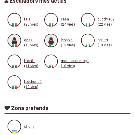
Escaladors més actius
fala
casa
cucchia69
(25 vies)
(24 vies)
(22 vies)
gazz
leopold
peruttt
(18 vies)
(13 vies)
(13 vies)
fede81
mattiaboccafogli
(11 vies)
(10 vies)
fedehuna2
(10 vies)
Zona preferida
shumi