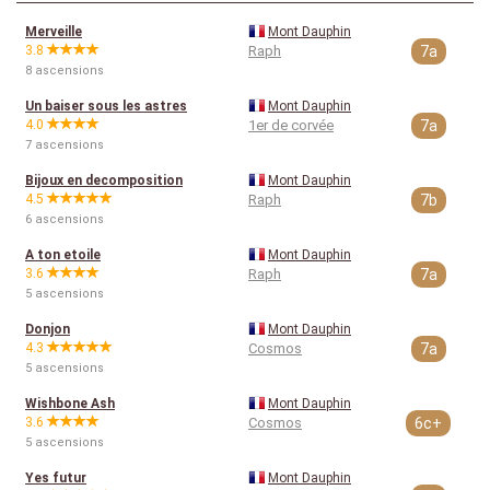
Merveille
Mont Dauphin
3.8
Raph
7a
8 ascensions
Un baiser sous les astres
Mont Dauphin
4.0
1er de corvée
7a
7 ascensions
Bijoux en decomposition
Mont Dauphin
4.5
Raph
7b
6 ascensions
A ton etoile
Mont Dauphin
3.6
Raph
7a
5 ascensions
Donjon
Mont Dauphin
4.3
Cosmos
7a
5 ascensions
Wishbone Ash
Mont Dauphin
3.6
Cosmos
6c+
5 ascensions
Yes futur
Mont Dauphin