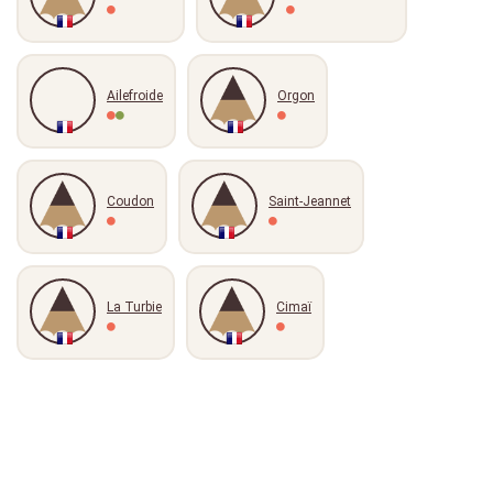
Ailefroide
Orgon
Coudon
Saint-Jeannet
La Turbie
Cimaï