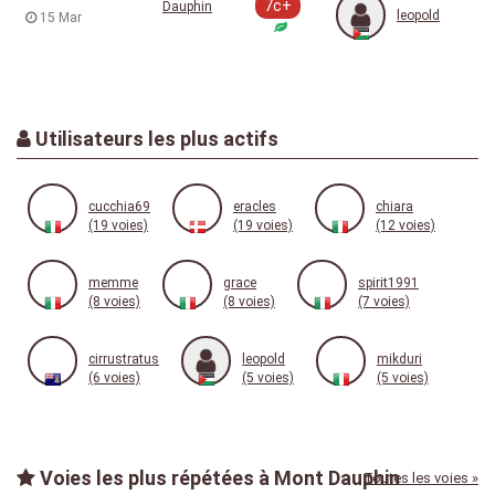
7c+
Dauphin
leopold
15 Mar
Utilisateurs les plus actifs
cucchia69
eracles
chiara
(19 voies)
(19 voies)
(12 voies)
memme
grace
spirit1991
(8 voies)
(8 voies)
(7 voies)
cirrustratus
leopold
mikduri
(6 voies)
(5 voies)
(5 voies)
Voies les plus répétées à Mont Dauphin
Toutes les voies »