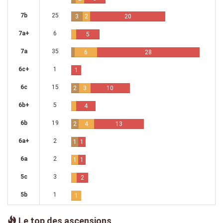
7b
25
3
2
20
7a+
6
5
7a
35
6
28
6c+
1
1
6c
15
2
3
10
6b+
5
4
6b
19
2
4
13
6a+
2
1
1
6a
2
1
1
5c
3
2
5b
1
1
Le top des ascensions