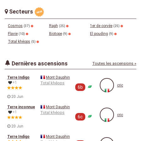
Secteurs
Cosmos
Raph
1er de corvée
(37)
(25)
(25)
Flavie
Biotope
El pouding
(10)
(9)
(9)
Total khéops
(5)
Dernières ascensions
Toutes les ascensions »
Terre Indigo
Mont Dauphin
+1
Total khéops
cric
6b
20 Jun
Terre inconnue
Mont Dauphin
+1
Total khéops
cric
6c
20 Jun
Terre Indigo
Mont Dauphin