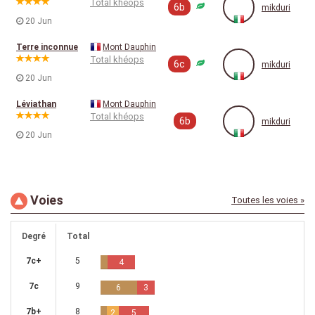
Total khéops
6b
mikduri
20 Jun
Terre inconnue
Mont Dauphin
Total khéops
6c
mikduri
20 Jun
Léviathan
Mont Dauphin
Total khéops
6b
mikduri
20 Jun
Voies
Toutes les voies »
Degré
Total
7c+
5
4
7c
9
6
3
7b+
8
2
5