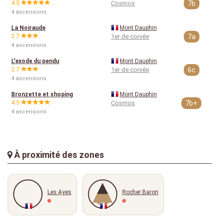
4.5
Cosmos
7b
4 ascensions
La Noiraude
Mont Dauphin
2.7
1er de corvée
7a
4 ascensions
L'exode du pendu
Mont Dauphin
2.7
1er de corvée
6c
4 ascensions
Bronzette et shoping
Mont Dauphin
4.5
Cosmos
7b+
4 ascensions
À proximité des zones
Les Ayes
Rocher Baron