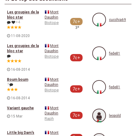
Les groupies de la
Mont
bloc star
Dauphin
cucchia69
7c+
+4
Biotope
3º
11-08-2020
Les groupies de la
Mont
bloc star
Dauphin
fede81
Biotope
7c+
16-08-2014
Boum boum
Mont
?
Dauphin
fede81
7c+
Biotope
16-08-2014
Variant gauche
Mont
Dauphin
7c+
leopold
15 Mar
Raph
Little big Dam's
Mont