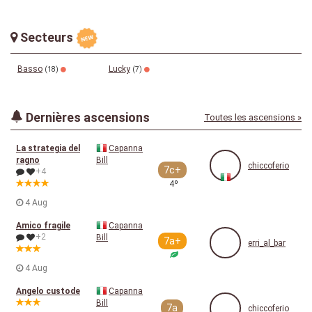
Secteurs
Basso
Lucky
(18)
(7)
Dernières ascensions
Toutes les ascensions »
La strategia del
Capanna
ragno
Bill
chiccoferio
7c+
+4
4º
4 Aug
Amico fragile
Capanna
+2
Bill
7a+
erri_al_bar
4 Aug
Angelo custode
Capanna
Bill
7a
chiccoferio