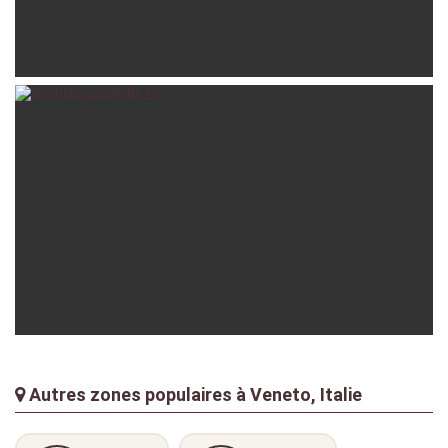
ganesha
30-03-2019
giovanni90
23-08-2017
Autres zones populaires à Veneto, Italie