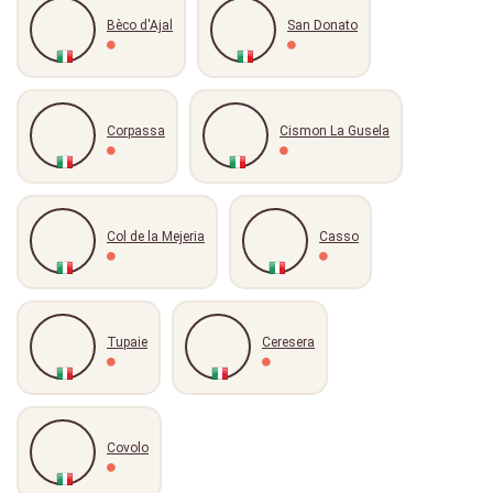
Bèco d'Ajal
San Donato
Corpassa
Cismon La Gusela
Col de la Mejeria
Casso
Tupaie
Ceresera
Covolo