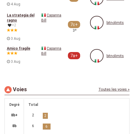
4 Aug
La strategia del
Capanna
ragno
Bill
bitnolimits
7c+
+2
3º
3 Aug
Amico fragile
Capanna
Bill
7a+
bitnolimits
3 Aug
Voies
Toutes les voies »
Degré
Total
8b+
2
2
8b
6
6