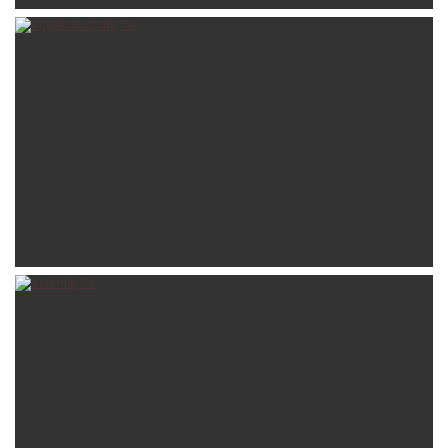
ilcosta
02-12-2020
jacovos
13-08-2020