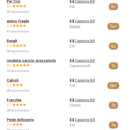
Per Cris
Capanna Bill
3.1
Est
6c
50 ascensions
amico fragile
Capanna Bill
3.4
Basso
7a+
43 ascensions
Renali
Capanna Bill
3.2
Est
6c
34 ascensions
Insalata, carote, prezzemolo
Capanna Bill
4.1
Capanna bill
7c
33 ascensions
Calcoli
Capanna Bill
3.0
Est
6b+
28 ascensions
Fracchia
Capanna Bill
3.7
Destra
7b
28 ascensions
Piede deficiente
Capanna Bill
3.0
Est
7a