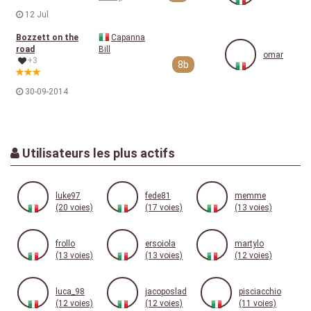
12 Jul
Bozzett on the
Capanna
road
Bill
omar
+3
8b
30-09-2014
Utilisateurs les plus actifs
luke97
fede81
memme
(20 voies)
(17 voies)
(13 voies)
frollo
ersoiola
martylo
(13 voies)
(13 voies)
(12 voies)
luca_98
jacoposlad
pisciacchio
(12 voies)
(12 voies)
(11 voies)