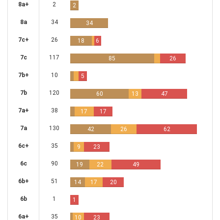
8a+
2
2
8a
34
34
7c+
26
18
6
7c
117
85
26
7b+
10
5
7b
120
60
13
47
7a+
38
17
17
7a
130
42
26
62
6c+
35
9
23
6c
90
19
22
49
6b+
51
14
17
20
6b
1
1
6a+
35
10
23