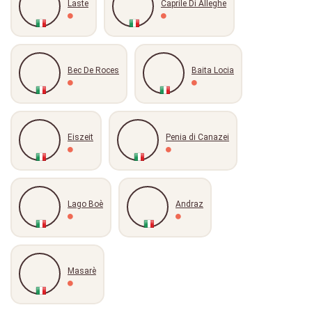
Laste
Caprile Di Alleghe
Bec De Roces
Baita Locia
Eiszeit
Penia di Canazei
Lago Boè
Andraz
Masarè