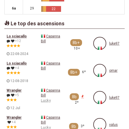
6a
29
22
Le top des ascensions
Lo sciacallo
Capanna
+12
Bill
8b+
luke97
10+
22-08-2024
Lo sciacallo
Capanna
+4
Bill
omar
8b+
6º
12-08-2018
Wrangler
Capanna
+5
Bill
8b
luke97
Lucky
2º
12 Jul
Wrangler
Capanna
+4
Bill
valus
8b
3º
Lucky