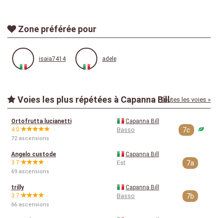
Zone préférée pour
isaia7414
adele
Voies les plus répétées à Capanna Bill
Toutes les voies »
Ortofrutta lucianetti
Capanna Bill
4.0
Basso
7c
72 ascensions
Angelo custode
Capanna Bill
3.7
Est
7a
69 ascensions
trilly
Capanna Bill
3.7
Basso
7b
66 ascensions