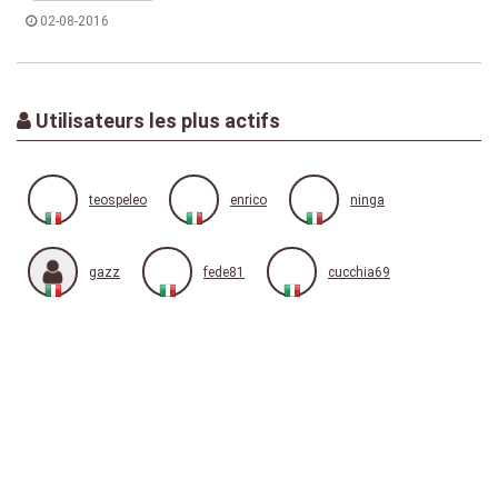
02-08-2016
Utilisateurs les plus actifs
teospeleo
enrico
ninga
gazz
fede81
cucchia69