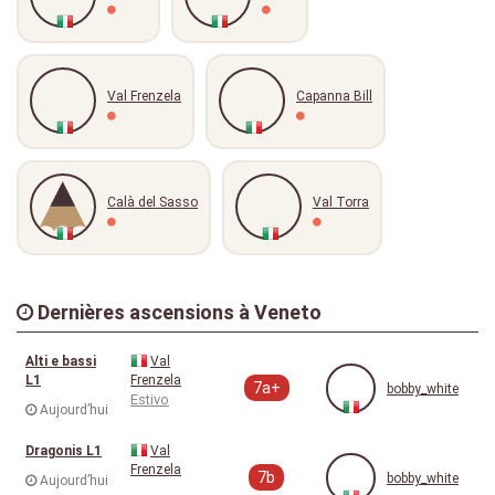
Val Frenzela
Capanna Bill
Calà del Sasso
Val Torra
Dernières ascensions à Veneto
Alti e bassi
Val
L1
Frenzela
7a+
bobby_white
Estivo
Aujourd’hui
Dragonis L1
Val
Frenzela
7b
bobby_white
Aujourd’hui