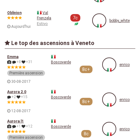
Oblivion
Val
7c
Frenzela
bobby_white
Estivo
Aujourd’hui
Le top des ascensions à Veneto
Emma
+8
+31
Boscoverde
enrico
8c+
Première ascension
30-08-2017
Aurora 2.0
+2
+15
Boscoverde
enrico
8c+
12-08-2017
Aurora l1
+1
+12
Boscoverde
enrico
8c
Première ascension