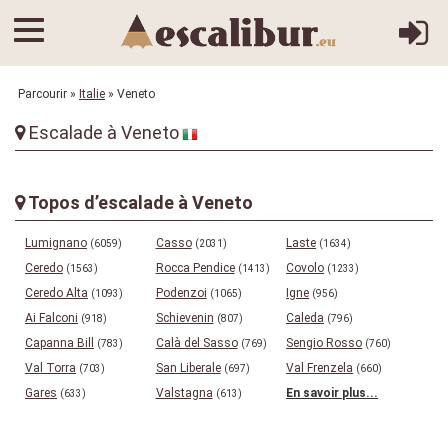
Parcourir
»
Italie
» Veneto
Escalade à Veneto
Topos d’escalade à Veneto
Lumignano
Casso
Laste
(6059)
(2031)
(1634)
Ceredo
Rocca Pendice
Covolo
(1563)
(1413)
(1233)
Ceredo Alta
Podenzoi
Igne
(1093)
(1065)
(956)
Ai Falconi
Schievenin
Caleda
(918)
(807)
(796)
Capanna Bill
Calà del Sasso
Sengio Rosso
(783)
(769)
(760)
Val Torra
San Liberale
Val Frenzela
(703)
(697)
(660)
Gares
Valstagna
En savoir plus...
(633)
(613)