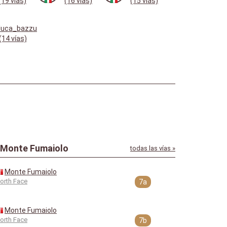
(19 vías)
(16 vías)
(15 vías)
luca_bazzu
(14 vías)
 Monte Fumaiolo
todas las vías »
Monte Fumaiolo
orth Face
7a
Monte Fumaiolo
orth Face
7b