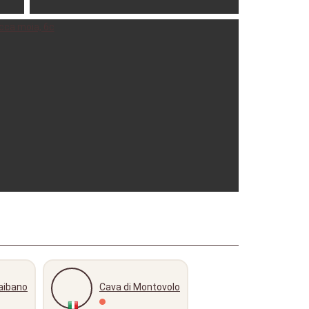
 Jun
giamma02
03-08-2025
olunardini
04-08-2024
aibano
Cava di Montovolo