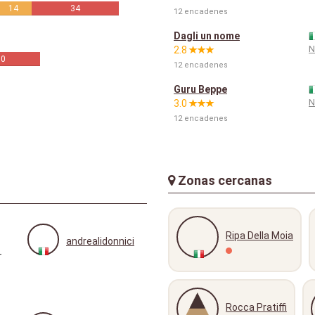
14
34
12 encadenes
Dagli un nome
N
2.8
30
12 encadenes
Guru Beppe
N
3.0
12 encadenes
Zonas cercanas
Ripa Della Moia
andrealidonnici
+
Rocca Pratiffi