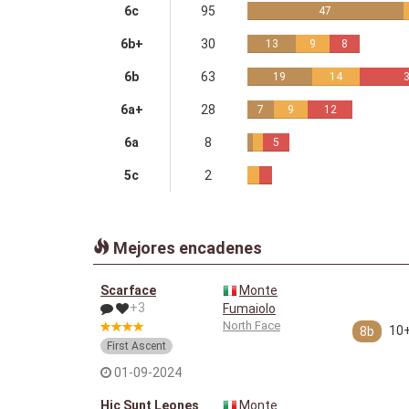
6c
95
47
6b+
30
13
9
8
6b
63
19
14
6a+
28
7
9
12
6a
8
5
5c
2
Mejores encadenes
Scarface
Monte
+3
Fumaiolo
North Face
10
8b
First Ascent
01-09-2024
Hic Sunt Leones
Monte