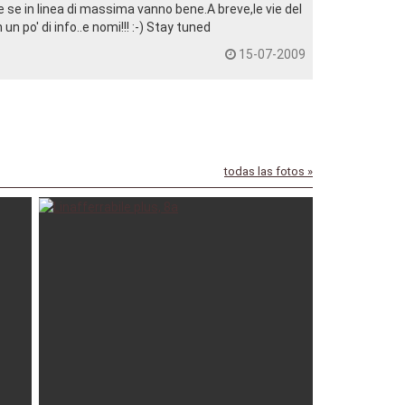
e se in linea di massima vanno bene.A breve,le vie del
n po' di info..e nomi!!! :-) Stay tuned
15-07-2009
todas las fotos »