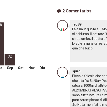
2 Comentarios
teo89:
8
Falesia in quota sul Mo
si schiuma. Il settore 
strapiombo, il settor
lo stile rimane di resis
qualche buco.
32
go
Sep
Oct
Nov
Dic
spiro:
Piccola falesia che con
che sta fra 8a/8a+.Post
situa a 1000m di alti
ALL'OMBRA.FRESCHISSIMO
sono tutte naturali e m
pura.Arrampicata di dif
:6b.Nota : non fatte mol