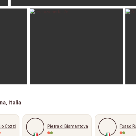
Jul
luke97
28
20-07-2025
matte91
07-08-2024
paol
a, Italia
io Cozzi
Pietra di Bismantova
Fosso R