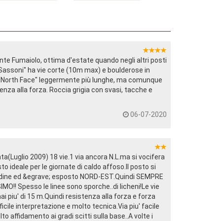
nte Fumaiolo, ottima d'estate quando negli altri posti
"Sassoni" ha vie corte (10m max) e boulderose in
e "North Face" leggermente più lunghe, ma comunque
tenza alla forza. Roccia grigia con svasi, tacche e
06-07-2020
ta(Luglio 2009) 18 vie.1 via ancora N.L.ma si vocifera
o ideale per le giornate di caldo affoso.Il posto si
tudine ed &egrave; esposto NORD-EST.Quindi SEMPRE
!! Spesso le linee sono sporche..di licheni!Le vie
ai piu' di 15 m.Quindi resistenza alla forza e forza
ficile interpretazione e molto tecnica.Via piu' facile
to affidamento ai gradi scitti sulla base..A volte i