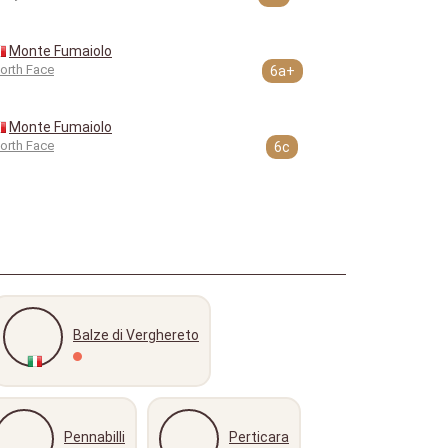
Monte Fumaiolo
orth Face
6a+
Monte Fumaiolo
orth Face
6c
Balze di Verghereto
Pennabilli
Perticara