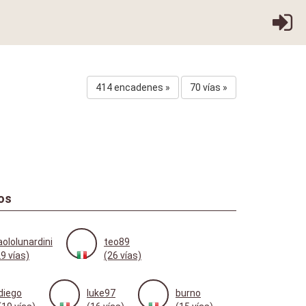
414 encadenes »
70 vías »
os
aololunardini
teo89
29 vías)
(26 vías)
diego
luke97
burno