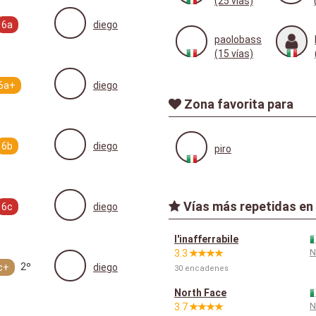
(25 vías)
6a
diego
paolobass
(15 vías)
6a+
diego
Zona favorita para
6b
diego
piro
Vías más repetidas en
6c
diego
l'inafferrabile
N
3.3
2º
c+
diego
30 encadenes
North Face
N
3.7