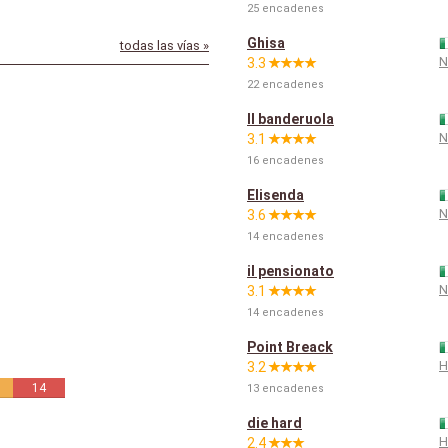
25 encadenes
Ghisa
todas las vías »
N
3.3
22 encadenes
Il banderuola
N
3.1
16 encadenes
Elisenda
N
3.6
14 encadenes
il pensionato
N
3.1
14 encadenes
Point Breack
H
3.2
8
14
13 encadenes
die hard
H
2.4