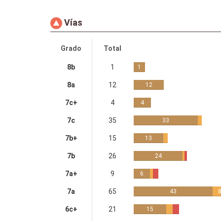
Vías
Grado
Total
8b
1
1
8a
12
12
7c+
4
4
7c
35
33
7b+
15
13
7b
26
24
7a+
9
6
7a
65
43
6c+
21
15