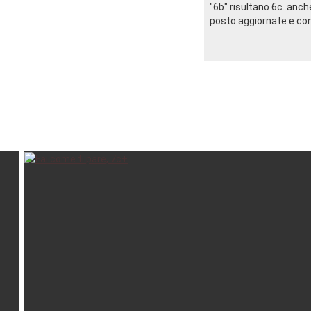
"6b" risultano 6c..anch
posto aggiornate e con u