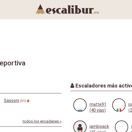
eportiva
Escaladores más activ
Sassoni
(51)
matte91
p
(40 vías)
(
todos los encadenes »
jambojack