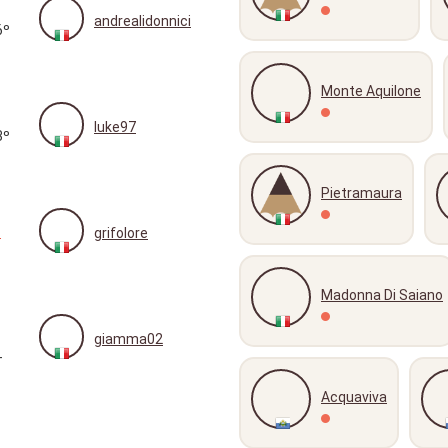
andrealidonnici
6º
Monte Aquilone
luke97
3º
Pietramaura
grifolore
Madonna Di Saiano
giamma02
+
Acquaviva