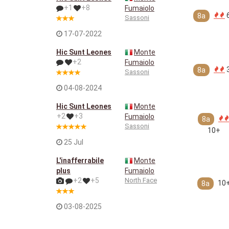
+1
+8
Fumaiolo
8a
Sassoni
17-07-2022
Hic Sunt Leones
Monte
+2
Fumaiolo
8a
Sassoni
04-08-2024
Hic Sunt Leones
Monte
+2
+3
Fumaiolo
8a
Sassoni
10+
25 Jul
L'inafferrabile
Monte
plus
Fumaiolo
+2
+5
North Face
10
8a
03-08-2025