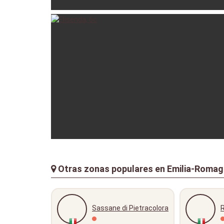
paololunardini
18 
erikaseb
Otras zonas populares en Emilia-Romagn
Sassane di Pietracolora
R