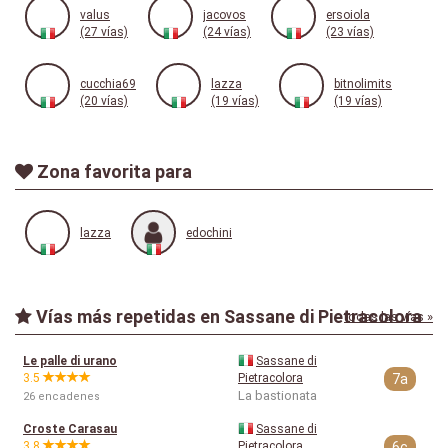
valus
jacovos
ersoiola
(27 vías)
(24 vías)
(23 vías)
cucchia69
lazza
bitnolimits
(20 vías)
(19 vías)
(19 vías)
Zona favorita para
lazza
edochini
Vías más repetidas en Sassane di Pietracolora
todas las vías »
Le palle di urano
Sassane di
3.5
Pietracolora
7a
La bastionata
26 encadenes
Croste Carasau
Sassane di
3.8
Pietracolora
6c