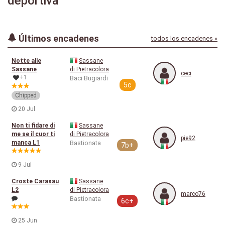
deportiva
Últimos encadenes
todos los encadenes »
Notte alle
Sassane
Sassane
di Pietracolora
ceci
+1
Baci Bugiardi
5c
Chipped
20 Jul
Non ti fidare di
Sassane
me se il cuor ti
di Pietracolora
pie92
manca L1
Bastionata
7b+
9 Jul
Croste Carasau
Sassane
L2
di Pietracolora
marco76
Bastionata
6c+
25 Jun