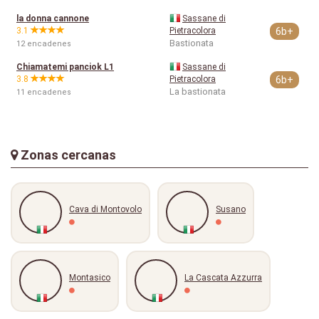
la donna cannone
Sassane di
3.1
Pietracolora
6b+
Bastionata
12 encadenes
Chiamatemi panciok L1
Sassane di
3.8
Pietracolora
6b+
La bastionata
11 encadenes
Zonas cercanas
Cava di Montovolo
Susano
Montasico
La Cascata Azzurra