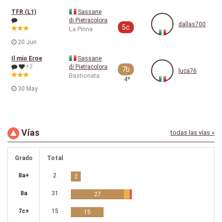
TFR (L1)
Sassane
di Pietracolora
dallas700
5c
La Pinna
20 Jun
Il mio Eroe
Sassane
+2
di Pietracolora
7b
luca76
Bastionata
4º
30 May
Vías
todas las vías »
Grado
Total
8a+
2
2
8a
31
27
7c+
15
15