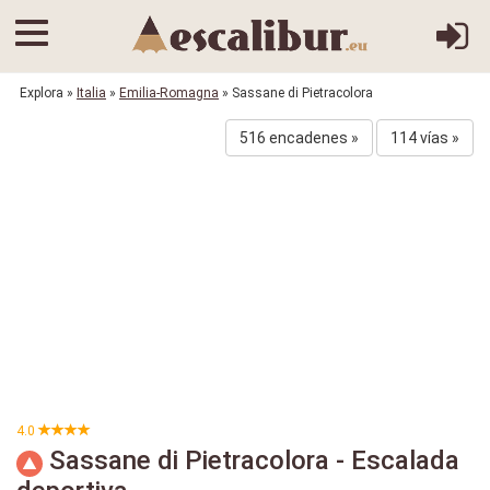
Explora
»
Italia
»
Emilia-Romagna
» Sassane di Pietracolora
516 encadenes »
114 vías »
4.0
Sassane di Pietracolora - Escalada