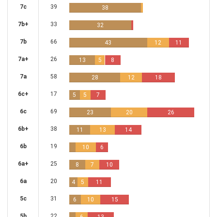
7c
39
38
7b+
33
32
7b
66
43
12
11
7a+
26
13
5
8
7a
58
28
12
18
6c+
17
5
5
7
6c
69
23
20
26
6b+
38
11
13
14
6b
19
10
6
6a+
25
8
7
10
6a
20
4
5
11
5c
31
6
10
15
5b
22