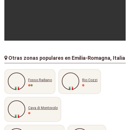
zois11
09-06-2024
Otras zonas populares en Emilia-Romagna, Italia
Fosso Raibano
Rio Cozzi
Cava di Montovolo