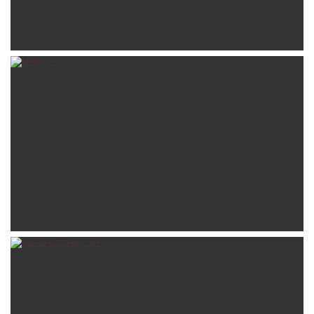
emi
04-05-2025
ersoiola
18-08-2024