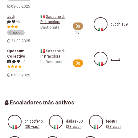
03-05-2025
Jedi
Sassane di
+5
Pietracolora
cucchia69
8a
Bastionata
10+
Chipped
21-09-2025
Opossum
Sassane di
Collettivo
Pietracolora
valus
+7
La Bastionata
8a
07-06-2025
Escaladores más activos
chiccoferio
dallas700
fede81
(30 vías)
(28 vías)
(28 vías)