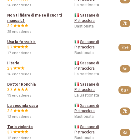
La bastionata
26 encadenes
Non ti fidare di me se il cuor ti
Sassane di
manca L1
Pietracolora
7b
3.9
Bastionata
25 encadenes
Usa la forza kis
Sassane di
3.7
Pietracolora
7b+
Bastionata
17 encadenes
Il tarlo
Sassane di
2.9
Pietracolora
6c
La bastionata
16 encadenes
Dottor Ronchia
Sassane di
3.3
Pietracolora
6a+
La Bastionata
13 encadenes
La seconda casa
Sassane di
3.8
Pietracolora
7b
Bastionata
12 encadenes
Tarlo violento
Sassane di
3.7
Pietracolora
8a
Bastionata
12 encadenes