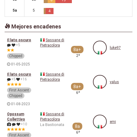
6
13
5a
5
4
Mejores encadenes
Il lato oscuro
Sassane di
+5
Pietracolora
luke97
8a+
2º
Chipped
01-05-2025
Il lato oscuro
Sassane di
+5
+16
Pietracolora
valus
8a+
First Ascent
6º
Chipped
01-08-2023
Opossum
Sassane di
Collettivo
Pietracolora
emi
+10
La Bastionata
8a
6º
First Ascent