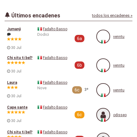
Últimos encadenes
todos los encadenes »
Jumanji
Fadalto Basso
Dodici
venntu
6a
30 Jul
Chi situ ti bel?
Fadalto Basso
6b
venntu
30 Jul
Laura
Fadalto Basso
Nove
6c
3º
venntu
30 Jul
Cape sante
Fadalto Basso
6c
odisseo
30 Jul
Chi situ ti bel?
Fadalto Basso