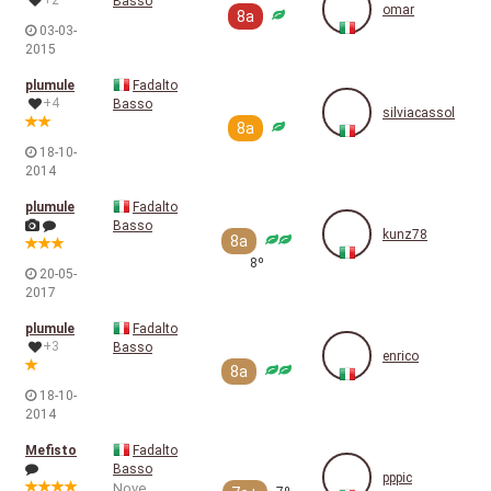
+2
Basso
omar
8a
03-03-
2015
plumule
Fadalto
+4
Basso
silviacassol
8a
18-10-
2014
plumule
Fadalto
Basso
kunz78
8a
8º
20-05-
2017
plumule
Fadalto
+3
Basso
enrico
8a
18-10-
2014
Mefisto
Fadalto
Basso
pppic
Nove