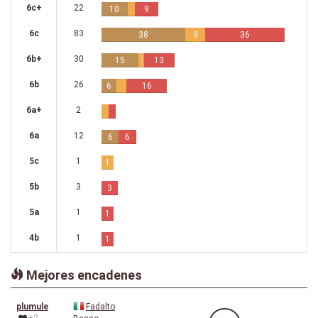
6c+
22
10
9
6c
83
38
9
36
6b+
30
15
13
6b
26
6
16
6a+
2
6a
12
6
6
5c
1
1
5b
3
3
5a
1
1
4b
1
1
Mejores encadenes
plumule
Fadalto