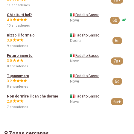
7a+
11 encadenes
Chi situ ti bel?
Fadalto Basso
4.0
Nove
6b
10 encadenes
Rizzo il formaio
Fadalto Basso
3.0
Dodici
6c
9 encadenes
Futuro incerto
Fadalto Basso
3.0
Nove
7a+
8 encadenes
Tupacamaru
Fadalto Basso
3.2
Nove
6c
8 encadenes
Non dormire il can che dorme
Fadalto Basso
2.8
Nove
6a+
7 encadenes
Zonas cercanas