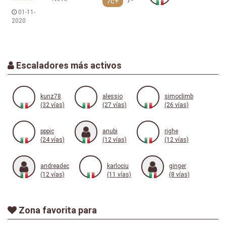
7c+
7º
01-11-
2020
Escaladores más activos
kunz78
alessio
simoclimb
(32 vías)
(27 vías)
(26 vías)
pppic
anubi
righe
(24 vías)
(12 vías)
(12 vías)
andreadec
karlociu
ginger
(12 vías)
(11 vías)
(8 vías)
Zona favorita para