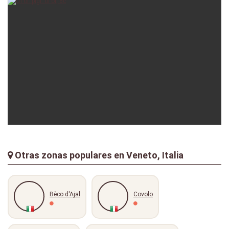
kunz78
29-10-2016
ganesha
20-10-2014
Otras zonas populares en Veneto, Italia
Bèco d'Ajal
Covolo