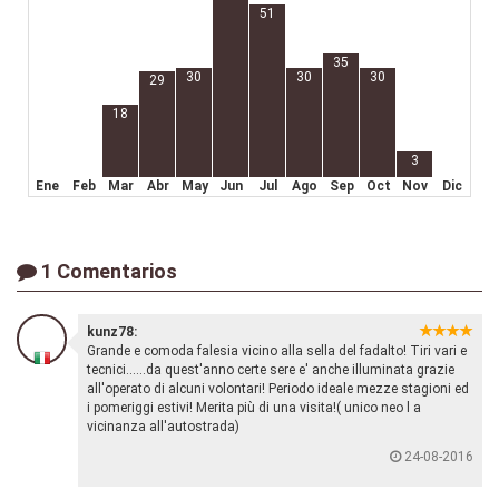
51
35
30
30
30
29
18
3
Ene
Feb
Mar
Abr
May
Jun
Jul
Ago
Sep
Oct
Nov
Dic
1 Comentarios
kunz78:
Grande e comoda falesia vicino alla sella del fadalto! Tiri vari e
tecnici......da quest'anno certe sere e' anche illuminata grazie
all'operato di alcuni volontari! Periodo ideale mezze stagioni ed
i pomeriggi estivi! Merita più di una visita!( unico neo l a
vicinanza all'autostrada)
24-08-2016