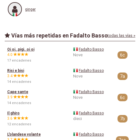
ginger
Vías más repetidas en Fadalto Basso
todas las vías »
Oi oi..pigi..oi oi
Fadalto Basso
4.0
Nove
6c
17 encadenes
Risi e bisi
Fadalto Basso
3.4
Nove
7a
14 encadenes
Cape sante
Fadalto Basso
3.9
Nove
6c
14 encadenes
Il ghiro
Fadalto Basso
3.6
dieci
7b
12 encadenes
L'olandese volante
Fadalto Basso
3.7