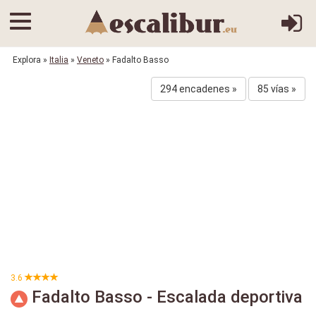
Explora
»
Italia
»
Veneto
» Fadalto Basso
294 encadenes »
85 vías »
3.6
Fadalto Basso - Escalada deportiva