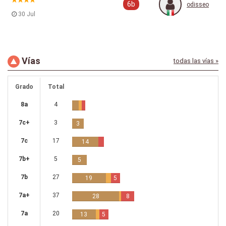
6b
odisseo
30 Jul
Vías
todas las vías »
Grado
Total
8a
4
7c+
3
3
7c
17
14
7b+
5
5
7b
27
19
5
7a+
37
28
8
7a
20
13
5