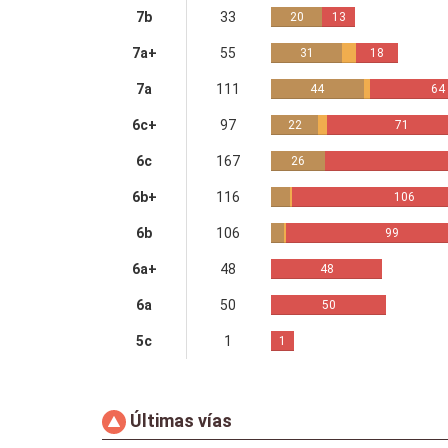
7b
33
20
13
7a+
55
31
18
7a
111
44
64
6c+
97
22
71
6c
167
26
6b+
116
106
6b
106
99
6a+
48
48
6a
50
50
5c
1
1
Últimas vías