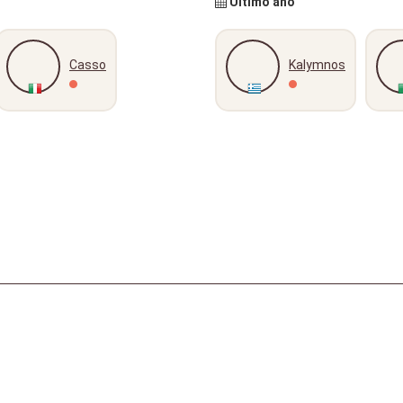
Último año
Casso
Kalymnos