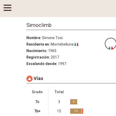
Simoclimb
Nombre:
Simone Tosi
Residente en:
Montebelluna
Nacimiento:
1965
Registración:
2017
Escalando desde:
1997
Vías
Grado
Total
7c
3
3
7b+
15
13