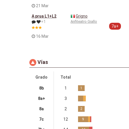
21 Mar
A prua L1+L2
Grigno
+1
Anfiteatro Giallo
7a+
16 Mar
Vías
Grado
Total
8b
1
1
8a+
3
8a
2
2
7c
12
9