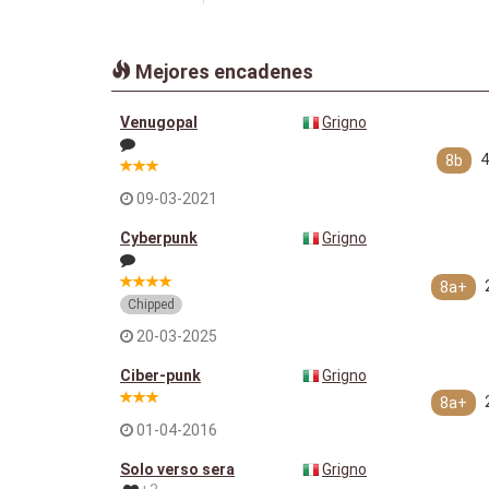
Mejores encadenes
Venugopal
Grigno
4
8b
09-03-2021
Cyberpunk
Grigno
8a+
Chipped
20-03-2025
Ciber-punk
Grigno
8a+
01-04-2016
Solo verso sera
Grigno