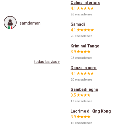
Calma interiore
4.1
26 encadenes
samdaman
Samadi
4.1
26 encadenes
Kriminal Tango
3.9
23 encadenes
todas las vías »
Danza in nero
4.1
20 encadenes
Gambadilegno
3.5
17 encadenes
Lacrime di King Kong
3.9
15 encadenes