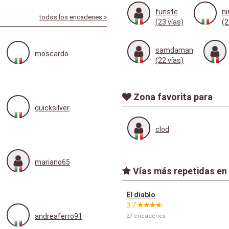
funste
ni
todos los encadenes »
(23 vías)
(2
samdaman
moscardo
(22 vías)
Zona favorita para
quicksilver
clod
mariano65
Vías más repetidas en
El diablo
3.7
andreaferro91
27 encadenes