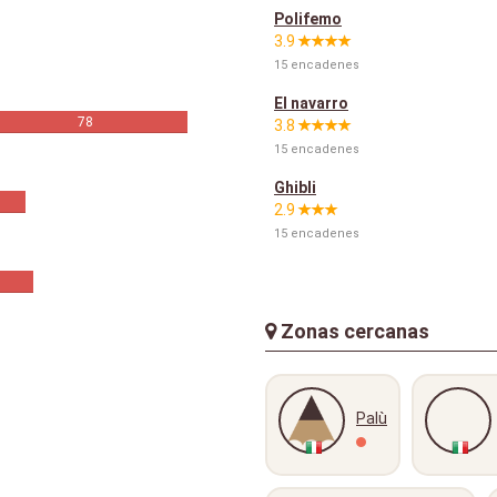
Polifemo
3.9
15 encadenes
El navarro
78
3.8
15 encadenes
Ghibli
2.9
15 encadenes
Zonas cercanas
Palù