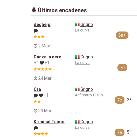
Últimos encadenes
deghejo
Grigno
La curva
6a+
2 May
Danza in nero
Grigno
+1
+1
La curva
7b
24 Mar
Ora
Grigno
+1
Anfiteatro Giallo
2º
7c
23 Mar
Kriminal Tango
Grigno
La curva
5º
7a