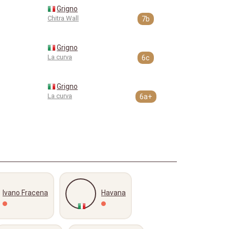
Grigno
Chitra Wall
7b
Grigno
La curva
6c
Grigno
La curva
6a+
Ivano Fracena
Havana