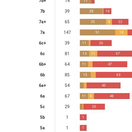
7b+
14
11
7b
39
28
10
7a+
65
35
8
22
7a
147
51
18
6c+
39
11
26
6c
81
13
11
57
6b+
64
11
47
6b
85
15
63
6a+
54
45
6a
67
11
8
48
5c
29
25
5b
1
1
5a
1
1