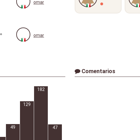
omar
º
omar
Comentarios
182
129
49
47