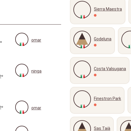
Sierra Maestra
Godeluna
omar
º
Costa Valsugana
ninga
2º
Finestron Park
2º
omar
Sas Taià