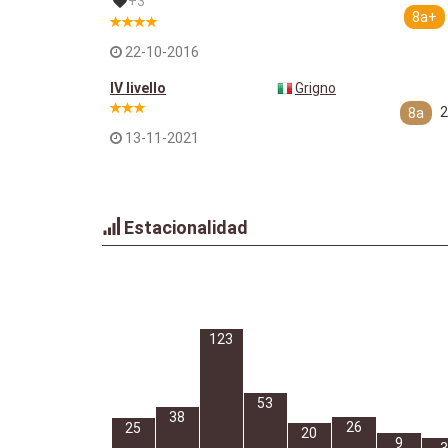
+3
8a+
22-10-2016
IV livello
Grigno
2
8a
13-11-2021
Estacionalidad
123
53
38
26
25
20
9