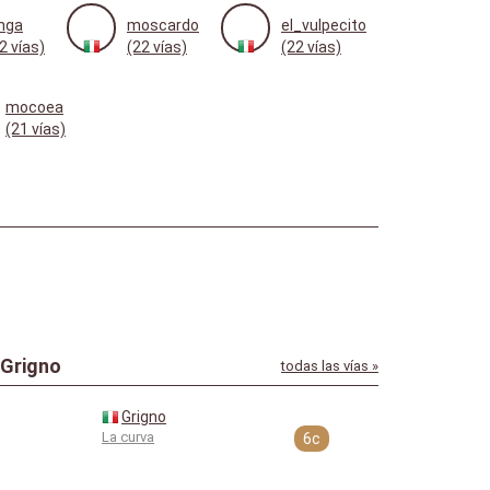
nga
moscardo
el_vulpecito
2 vías)
(22 vías)
(22 vías)
mocoea
(21 vías)
 Grigno
todas las vías »
Grigno
La curva
6c