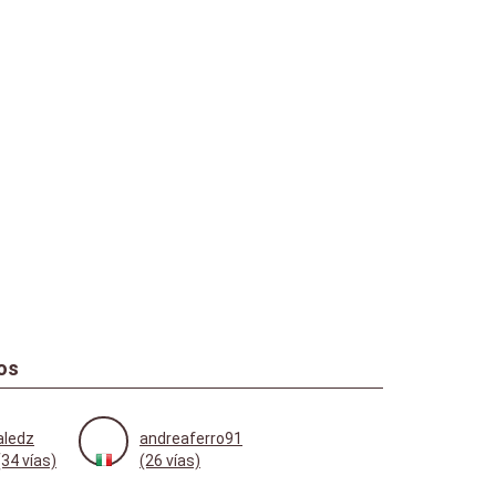
os
aledz
andreaferro91
(34 vías)
(26 vías)