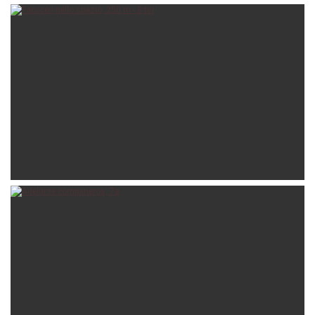
guern
20 Jul
andrea-dal-magro
20 Jul