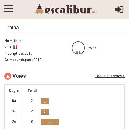
Traina
Nom:
thom
Ville:
traina
Inscription:
2019
Grimpeur depuis:
2018
Voies
Toutes les voies »
Degré
Total
8a
2
2
7c+
2
2
7c
8
8