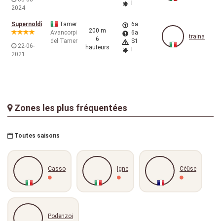
: I
2024
Supernoldi
Tamer
: 6a
200 m
Avancorpi
: 6a
traina
6
del Tamer
: S1
22-06-
hauteurs
: I
2021
Zones les plus fréquentées
Toutes saisons
Casso
Igne
Cèüse
Podenzoi