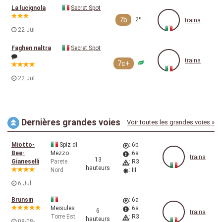
La lucignola
Secret Spot
7b
2º
traina
22 Jul
Faghen naltra
Secret Spot
traina
7c+
22 Jul
Dernières grandes voies
Voir toutes les grandes voies »
Miotto-
Spiz di
: 6b
Bee-
Mezzo
: 6a
traina
13
Gianeselli
Parete
: R3
hauteurs
Nord
: III
6 Jul
Brunsin
: 6a
Meisules
: 6a
6
traina
Torre Est
: R3
hauteurs
08-08-