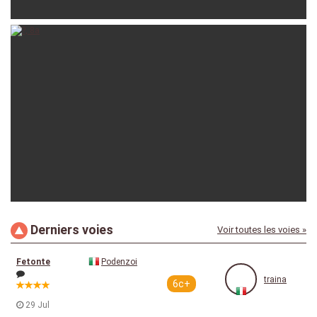
traina
06-07-2025
Derniers voies
Voir toutes les voies »
traina
28-08-2024
Fetonte
Podenzoi
traina
6c+
29 Jul