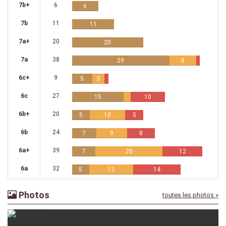
7b+
6
6
7b
11
11
7a+
20
20
7a
38
29
8
6c+
9
5
3
6c
27
15
10
6b+
20
5
10
5
6b
24
7
9
8
6a+
39
7
20
12
6a
32
5
13
14
Photos
toutes les photos »