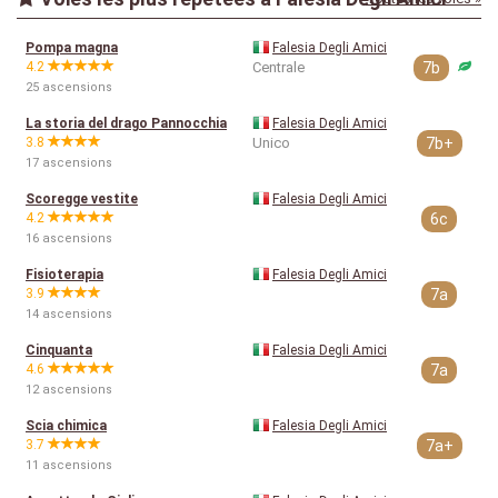
Pompa magna
Falesia Degli Amici
4.2
Centrale
7b
25 ascensions
La storia del drago Pannocchia
Falesia Degli Amici
3.8
Unico
7b+
17 ascensions
Scoregge vestite
Falesia Degli Amici
4.2
6c
16 ascensions
Fisioterapia
Falesia Degli Amici
3.9
7a
14 ascensions
Cinquanta
Falesia Degli Amici
4.6
7a
12 ascensions
Scia chimica
Falesia Degli Amici
3.7
7a+
11 ascensions