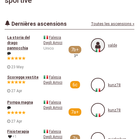
sportive
Dernières ascensions
Toutes les ascensions »
La storia del
Falesia
drago
Degli Amici
valde
pannocchia
Unico
7b+
3º
23 May
Scoregge vestite
Falesia
Degli Amici
6c
kunz78
27 Apr
Pompa magna
Falesia
Degli Amici
kunz78
7a+
27 Apr
Fisioterapia
Falesia
+1
Degli Amici
7a