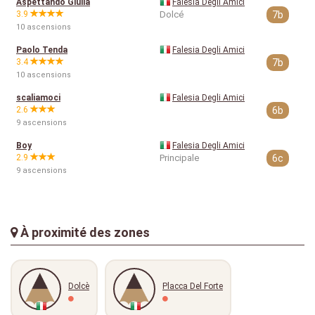
Aspettando Giulia
Falesia Degli Amici
3.9
Dolcé
7b
10 ascensions
Paolo Tenda
Falesia Degli Amici
3.4
7b
10 ascensions
scaliamoci
Falesia Degli Amici
2.6
6b
9 ascensions
Boy
Falesia Degli Amici
2.9
Principale
6c
9 ascensions
À proximité des zones
Dolcè
Placca Del Forte