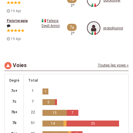
quicksilver
2º
19 Apr
Fisioterapia
Falesia
Degli Amici
7a
propolijunior
2º
19 Apr
Voies
Toutes les voies »
Degré
Total
7c+
1
1
7c
7
6
7b+
22
15
7
7b
51
14
35