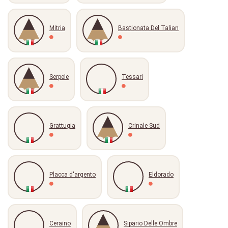
Mitria
Bastionata Del Talian
Serpele
Tessari
Grattugia
Crinale Sud
Placca d'argento
Eldorado
Ceraino
Sipario Delle Ombre