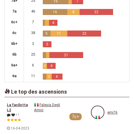
7a+
25
16
7
7a
46
16
8
22
6c+
7
4
6c
38
5
11
22
6b+
3
3
6b
25
21
6a+
6
2
4
6a
11
3
6
Le top des ascensions
La facilotta
Falesia Degli
L2
Amici
emi76
+1
7c+
16-04-2023