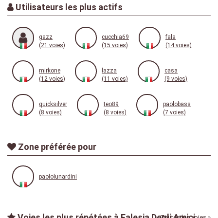
Utilisateurs les plus actifs
gazz
cucchia69
fala
(21 voies)
(15 voies)
(14 voies)
mirkone
lazza
casa
(12 voies)
(11 voies)
(9 voies)
quicksilver
teo89
paolobass
(8 voies)
(8 voies)
(7 voies)
Zone préférée pour
paololunardini
Voies les plus répétées à Falesia Degli Amici
Toutes les voies »