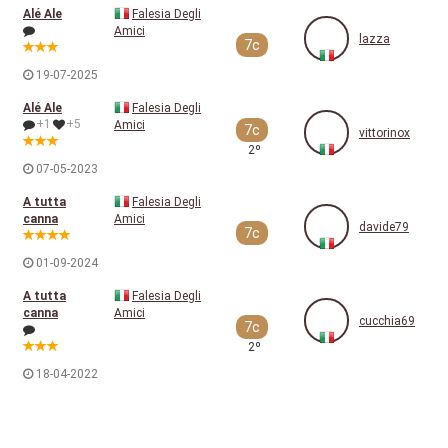
Alé Ale
Falesia Degli
Amici
lazza
7c
19-07-2025
Alé Ale
Falesia Degli
+1
+5
Amici
7c
vittorinox
2º
07-05-2023
A tutta
Falesia Degli
canna
Amici
davide79
7c
01-09-2024
A tutta
Falesia Degli
canna
Amici
cucchia69
7c
2º
18-04-2022