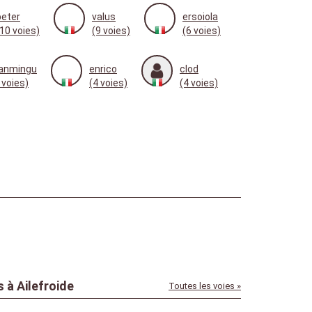
peter
valus
ersoiola
(10 voies)
(9 voies)
(6 voies)
oanmingu
enrico
clod
 voies)
(4 voies)
(4 voies)
 à Ailefroide
Toutes les voies »