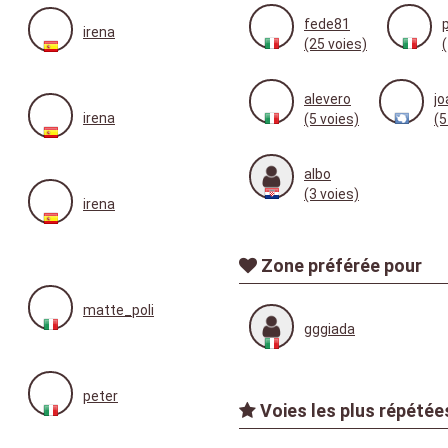
fede81
irena
(25 voies)
alevero
j
irena
(5 voies)
(5
albo
(3 voies)
irena
Zone préférée pour
matte_poli
gggiada
peter
Voies les plus répétées