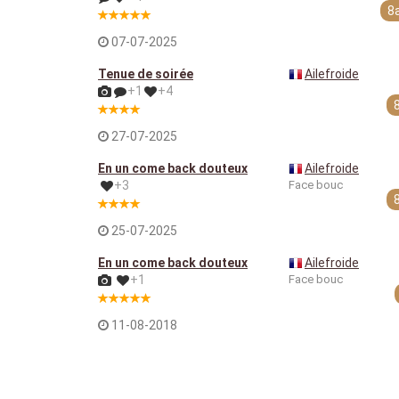
8
07-07-2025
Tenue de soirée
Ailefroide
+1
+4
27-07-2025
En un come back douteux
Ailefroide
+3
Face bouc
25-07-2025
En un come back douteux
Ailefroide
+1
Face bouc
11-08-2018