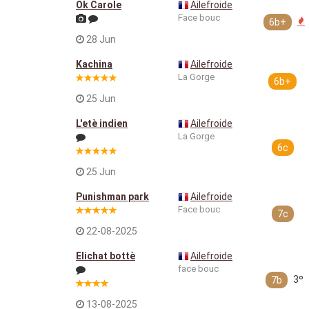
Ok Carole
Ailefroide
Face bouc
6b+
28 Jun
Kachina
Ailefroide
La Gorge
6b+
25 Jun
L'etè indien
Ailefroide
La Gorge
6c
25 Jun
Punishman park
Ailefroide
Face bouc
7c
22-08-2025
Elichat bottè
Ailefroide
face bouc
3º
7b
13-08-2025