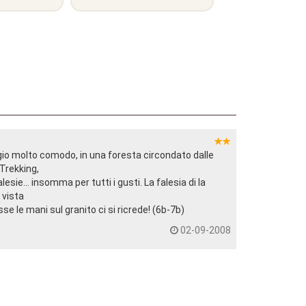
io molto comodo, in una foresta circondato dalle
Trekking,
esie... insomma per tutti i gusti. La falesia di la
 vista
e le mani sul granito ci si ricrede! (6b-7b)
02-09-2008