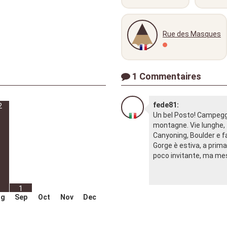
Rue des Masques
1 Commentaires
fede81:
2
Un bel Posto! Campegg
montagne. Vie lunghe, 
Canyoning, Boulder e fal
Gorge è estiva, a prima
poco invitante, ma mess
1
ug
Sep
Oct
Nov
Dec