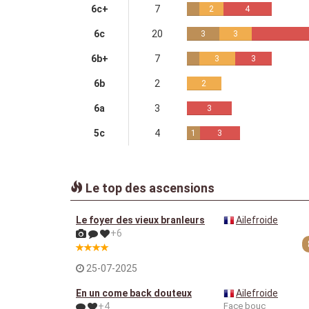
6c+
7
2
4
6c
20
3
3
6b+
7
3
3
6b
2
2
6a
3
3
5c
4
1
3
Le top des ascensions
Le foyer des vieux branleurs
Ailefroide
+6
25-07-2025
En un come back douteux
Ailefroide
+4
Face bouc