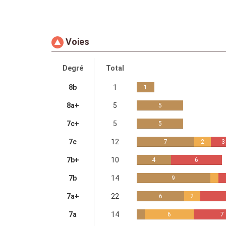
Voies
Degré
Total
8b
1
1
8a+
5
5
7c+
5
5
7c
12
7
2
3
7b+
10
4
6
7b
14
9
7a+
22
6
2
7a
14
6
7