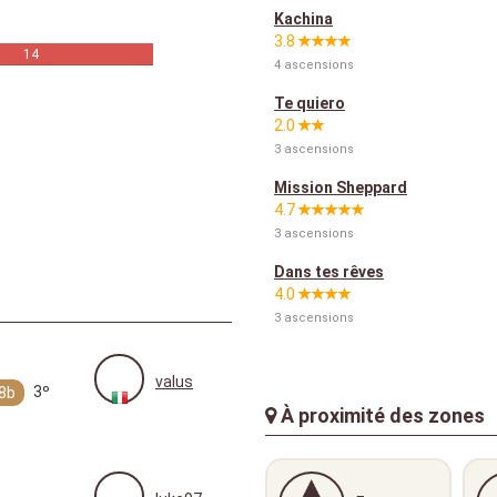
Kachina
3.8
14
4 ascensions
Te quiero
2.0
3 ascensions
Mission Sheppard
4.7
3 ascensions
Dans tes rêves
4.0
3 ascensions
valus
3º
8b
À proximité des zones