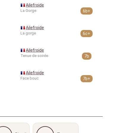
Ailefroide
La Gorge
6b+
Ailefroide
La gorge
6c+
Ailefroide
Tenue de soirée
7b
Ailefroide
Face bouc
7b+