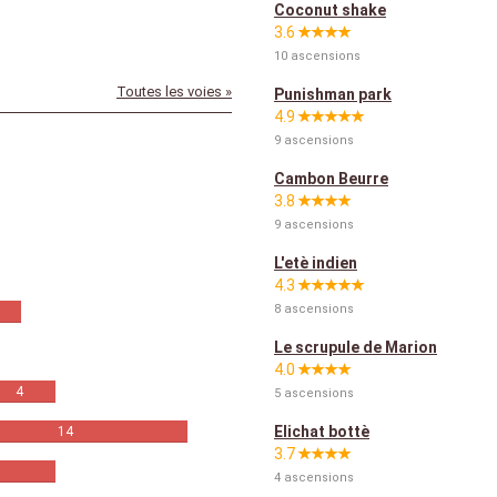
Coconut shake
3.6
10 ascensions
Toutes les voies »
Punishman park
4.9
9 ascensions
Cambon Beurre
3.8
9 ascensions
L'etè indien
4.3
8 ascensions
Le scrupule de Marion
4.0
4
5 ascensions
Elichat bottè
14
3.7
4 ascensions