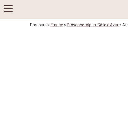
Parcourir
»
France
»
Provence-Alpes-Côte d'Azur
» Ail