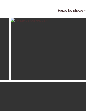
toutes les photos »
2025
valus
01-08-2025