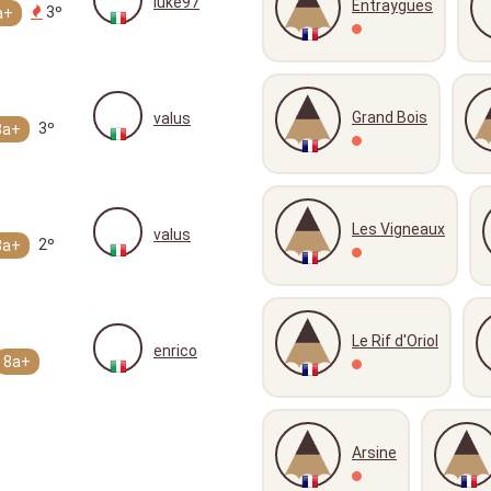
luke97
Entraygues
3º
a+
Grand Bois
valus
3º
8a+
Les Vigneaux
valus
2º
8a+
Le Rif d'Oriol
enrico
8a+
Arsine