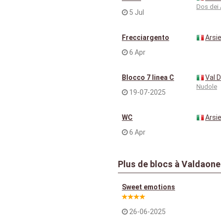
Dos dei 
5 Jul
Frecciargento
Arsi
6 Apr
Blocco 7 linea C
Val 
Nudole
19-07-2025
WC
Arsi
6 Apr
Plus de blocs à Valdaone
Sweet emotions
26-06-2025