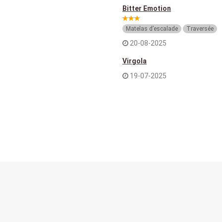
Bitter Emotion
Matelas d’escalade
Traversée
20-08-2025
Virgola
19-07-2025
Contact
Conditions d’utilisation