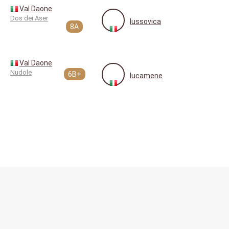
Val Daone
Dos dei Aser
lussovica
8A
Val Daone
Nudole
6B+
lucamene
Comment ça marche?
Langues