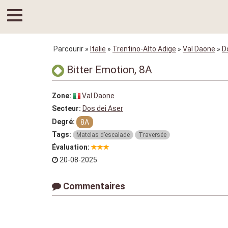
Parcourir
»
Italie
»
Trentino-Alto Adige
»
Val Daone
»
D
Bitter Emotion, 8A
Zone:
Val Daone
Secteur:
Dos dei Aser
Degré:
8A
Tags:
Matelas d’escalade
Traversée
Évaluation:
20-08-2025
Commentaires