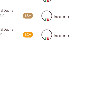
Val Daone
ole
6B+
lucamene
Val Daone
me
6C+
lucamene