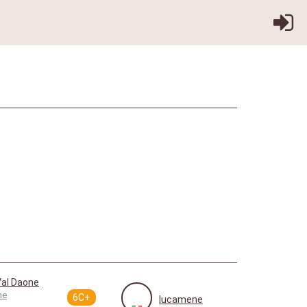
Val Daone
me
6C+
lucamene