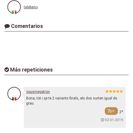
talebano
Comentarios
Más repeticiones
yousmegatron
Bona, tot i qe te 2 variants finals, els dos surten igual de
grau.
7b+
2º
02-01-2019