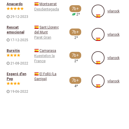
Anacardo
Montserrat
7b+
Desdentegada
vilarock
2º
29-12-2023
Rescat
Sant Llorenç
7b+
emocional
del Munt
vilarock
Paret Gran
2º
17-12-2025
Bursitis
Camarasa
7b+
Kuestelon la
vilarock
France
2º
21-08-2022
Esperó d'en
El Folló (La
Pep
Garriga)
7b+
vilarock
4º
19-06-2022