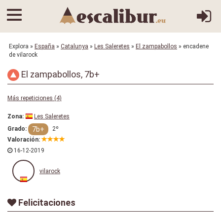
Explora
»
España
»
Catalunya
»
Les Saleretes
»
El zampabollos
» encadene
de vilarock
El zampabollos, 7b+
Más repeticiones (4)
Zona:
Les Saleretes
7b+
Grado:
2º
Valoración:
16-12-2019
vilarock
Felicitaciones