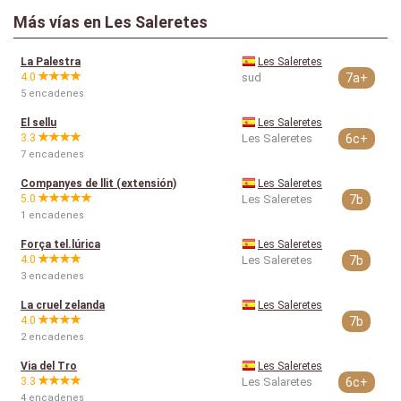
Más vías en Les Saleretes
La Palestra
Les Saleretes
4.0
sud
7a+
5 encadenes
El sellu
Les Saleretes
3.3
Les Saleretes
6c+
7 encadenes
Companyes de llit (extensión)
Les Saleretes
5.0
Les Saleretes
7b
1 encadenes
Força tel.lúrica
Les Saleretes
4.0
Les Saleretes
7b
3 encadenes
La cruel zelanda
Les Saleretes
4.0
7b
2 encadenes
Via del Tro
Les Saleretes
3.3
Les Salaretes
6c+
4 encadenes