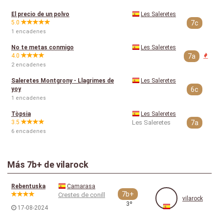
El precio de un polvo
Les Saleretes
5.0
7c
1 encadenes
No te metas conmigo
Les Saleretes
4.0
7a
2 encadenes
Saleretes Montgrony - Llagrimes de
Les Saleretes
yoy
6c
1 encadenes
Tòpsia
Les Saleretes
3.5
Les Saleretes
7a
6 encadenes
Más
7b+
de vilarock
Rebentuska
Camarasa
7b+
Crestes de conill
vilarock
3º
17-08-2024