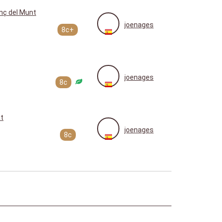
nç del Munt
joenages
8c+
joenages
8c
t
joenages
8c