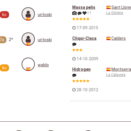
Massa pelis
Sant Llore
+1
La Sibèria
6c
uritoski
17-09-2015
Cliqui-Claca
Calders
2º
7a
uritoski
14-10-2009
waldo
6c
Hidrogen
Montserra
La Calavera
28-10-2012