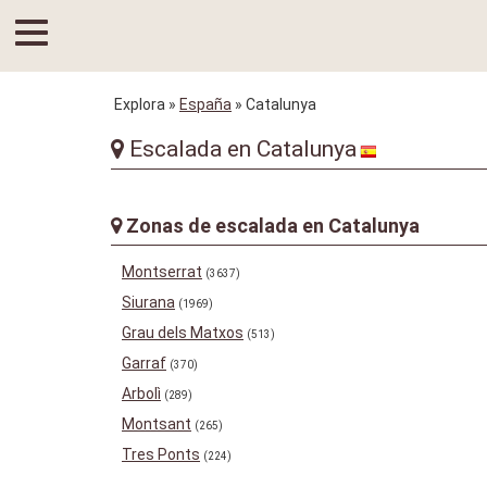
Explora
»
España
» Catalunya
Escalada en Catalunya
Zonas de escalada en Catalunya
Montserrat
(3637)
Siurana
(1969)
Grau dels Matxos
(513)
Garraf
(370)
Arbolì
(289)
Montsant
(265)
Tres Ponts
(224)