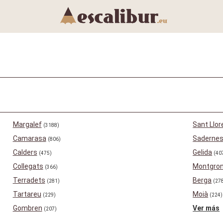
Margalef
Sant Llor
(3188)
Camarasa
Saderne
(806)
Calders
Gelida
(475)
(40
Collegats
Montgro
(366)
Terradets
Berga
(281)
(27
Tartareu
Moià
(229)
(224)
Gombren
Ver más
(207)