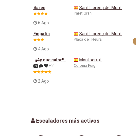
Saree
Sant Llorenç del Munt
Paret Gran
6 Ago
Empatia
Sant Llorenç del Munt
Placa de l'Heura
4 Ago
¡¡¡Ay que calor!!!
Montserrat
+2
Colonia Puig
2 Ago
Escaladores más activos