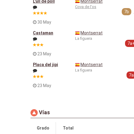
L'ull de poll
Montserrat
Cova de l'os
7b
30 May
Castaman
Montserrat
La figuera
7a
23 May
Placa del jipi
Montserrat
La figuera
7a
23 May
Vías
Grado
Total