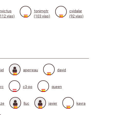
invictus
tonimgtr
cvidalar
(112 vías)
(103 vías)
(92 vías)
iel
aperreau
david
rc
c3-po
queen
oze
lluc
javier
kavra