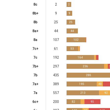
8c
2
2
8b+
9
9
8b
25
25
8a+
44
44
8a
107
102
7c+
61
53
7c
192
164
7b+
297
236
7b
435
286
7a+
389
195
40
7a
557
213
92
6c+
200
82
95