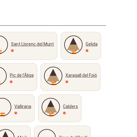
Sant Llorenç del Munt
Gelida
Pic de l'Àliga
Xaragall del Foió
Vallirana
Calders