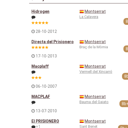
Hidrogen
Montserrat
La Calavera
8
28-10-2012
Directa del Prisionero
Montserrat
Braç de la Mòmia
8
17-10-2013
Macplaff
Montserrat
Vermell del Xincarró
8
06-10-2007
MACPLAF
Montserrat
Bauma del Gaiato
8b
13-07-2010
El PRISIONERO
Montserrat
+1
Sant Benet