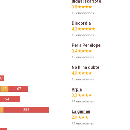
judas iscariote
3.8
16 encadenes
Discordia
4.3
15 encadenes
Per a Penélope
3.4
15 encadenes
No hi ha dubte
4.0
37
15 encadenes
42
107
Arpia
3.3
154
14 encadenes
252
La guineu
2.9
14 encadenes