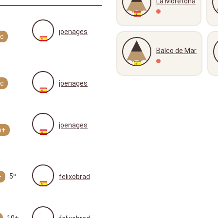
La Moretona
joenages
c
Balco de Mar
c
joenages
joenages
b+
5º
+
felixobrad
10+