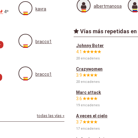
albertmanosa
kavra
4º
Vías más repetidas en
bracco1
+
Johnny Boter
4.1
20 encadenes
Crazywomen
bracco1
3.9
20 encadenes
Marc attack
3.6
19 encadenes
todas las vías »
A veces el cielo
3.7
17 encadenes