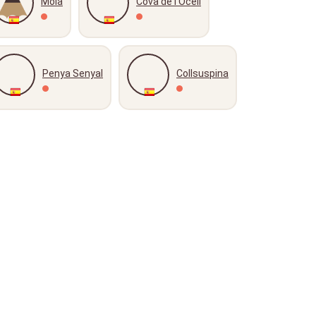
Moià
Cova de l'Ocell
Penya Senyal
Collsuspina