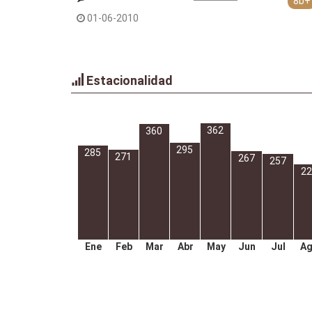
8b+
01-06-2010
Estacionalidad
362
360
295
285
271
267
257
22
Ene
Feb
Mar
Abr
May
Jun
Jul
A