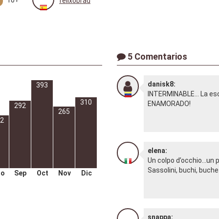
felixobrad
5 Comentarios
danisk8:
393
INTERMINABLE... La esc
310
ENAMORADO!
292
265
2
elena:
Un colpo d’occhio...un
Sassolini, buchi, buch
go
Sep
Oct
Nov
Dic
snappa: