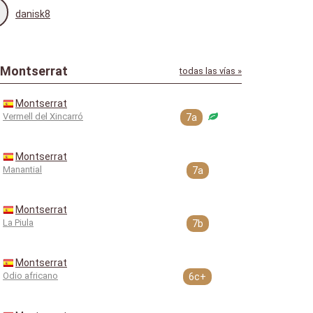
danisk8
 Montserrat
todas las vías »
Montserrat
Vermell del Xincarró
7a
Montserrat
Manantial
7a
Montserrat
La Piula
7b
Montserrat
Odio africano
6c+