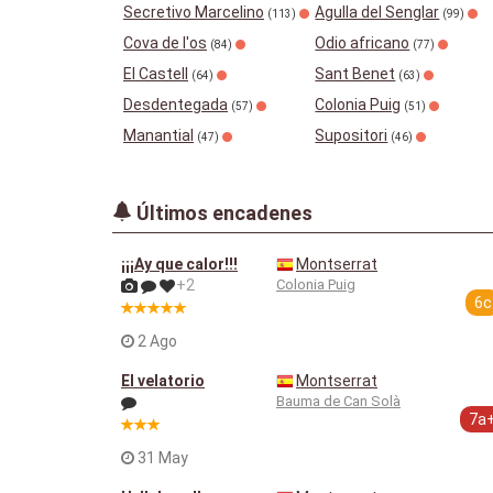
Secretivo Marcelino
Agulla del Senglar
(113)
(99)
Cova de l'os
Odio africano
(84)
(77)
El Castell
Sant Benet
(64)
(63)
Desdentegada
Colonia Puig
(57)
(51)
Manantial
Supositori
(47)
(46)
Últimos encadenes
¡¡¡Ay que calor!!!
Montserrat
+2
Colonia Puig
6c
2 Ago
El velatorio
Montserrat
Bauma de Can Solà
7a
31 May