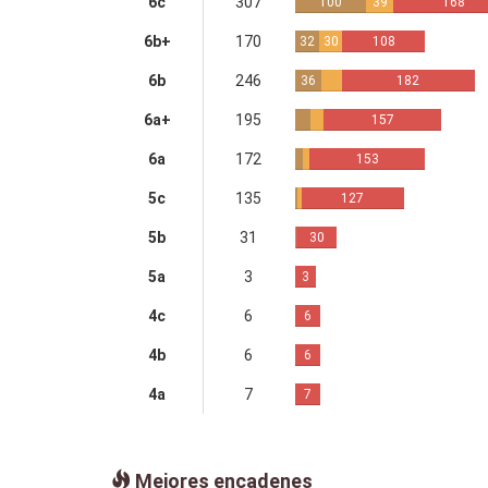
6c
307
100
39
168
6b+
170
32
30
108
6b
246
36
182
6a+
195
157
6a
172
153
5c
135
127
5b
31
30
5a
3
3
4c
6
6
4b
6
6
4a
7
7
Mejores encadenes