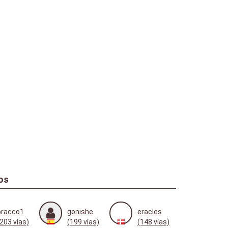
os
bracco1
gonishe
eracles
(203 vías)
(199 vías)
(148 vías)