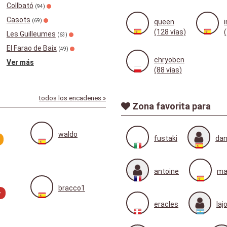
Collbató
(94)
Casots
(69)
queen
(128 vías)
Les Guilleumes
(63)
El Farao de Baix
(49)
chryobcn
Ver más
(88 vías)
todos los encadenes »
Zona favorita para
waldo
fustaki
dan
antoine
ma
bracco1
+
eracles
laj