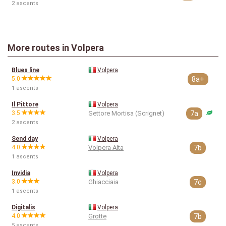
2 ascents
More routes in Volpera
Blues line
Volpera
5.0
8a+
1 ascents
Il Pittore
Volpera
3.5
Settore Mortisa (Scrignet)
7a
2 ascents
Send day
Volpera
4.0
Volpera Alta
7b
1 ascents
Invidia
Volpera
3.0
Ghiacciaia
7c
1 ascents
Digitalis
Volpera
4.0
Grotte
7b
5 ascents