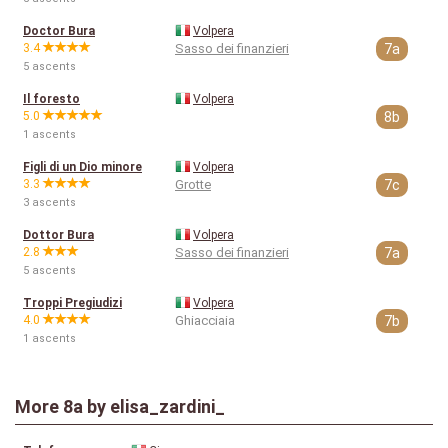
Doctor Bura
Volpera
3.4
Sasso dei finanzieri
7a
5 ascents
Il foresto
Volpera
5.0
8b
1 ascents
Figli di un Dio minore
Volpera
3.3
Grotte
7c
3 ascents
Dottor Bura
Volpera
2.8
Sasso dei finanzieri
7a
5 ascents
Troppi Pregiudizi
Volpera
4.0
Ghiacciaia
7b
1 ascents
More
8a
by elisa_zardini_