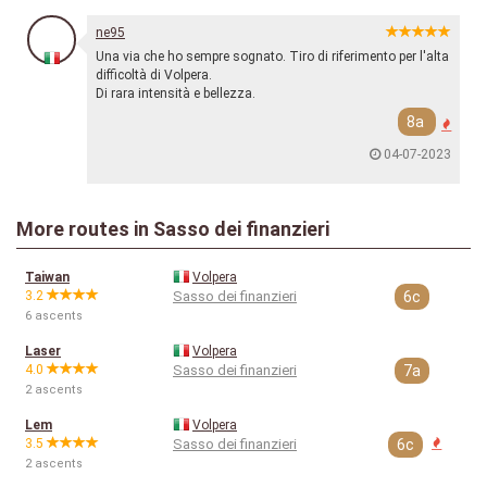
ne95
Una via che ho sempre sognato. Tiro di riferimento per l'alta
difficoltà di Volpera.
Di rara intensità e bellezza.
8a
04-07-2023
More routes in Sasso dei finanzieri
Taiwan
Volpera
3.2
Sasso dei finanzieri
6c
6 ascents
Laser
Volpera
4.0
Sasso dei finanzieri
7a
2 ascents
Lem
Volpera
3.5
Sasso dei finanzieri
6c
2 ascents