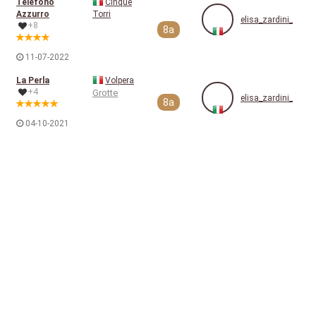
Telefono
Cinque
Azzurro
Torri
elisa_zardini_
+8
8a
11-07-2022
La Perla
Volpera
+4
Grotte
elisa_zardini_
8a
04-10-2021