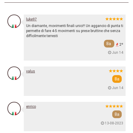
luke97
Un diamante, movimenti finali unici!! Un aggancio di punta ti
permette di fare 4-5 movimenti su prese bruttine che senza
difficilmente terresti
8a
2º
Jun 14
valus
8a
Jun 14
enrico
8a
13-08-2023