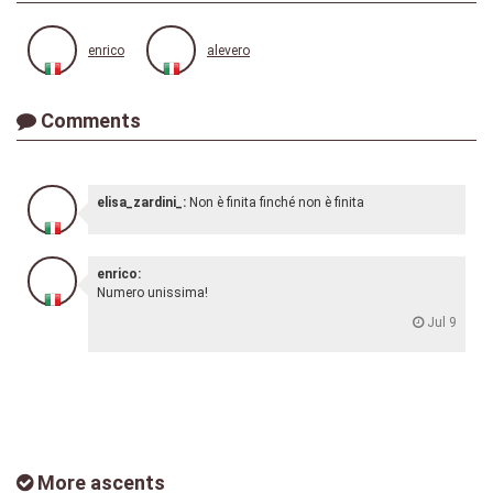
enrico
alevero
Comments
elisa_zardini_:
Non è finita finché non è finita
enrico:
Numero unissima!
Jul 9
More ascents