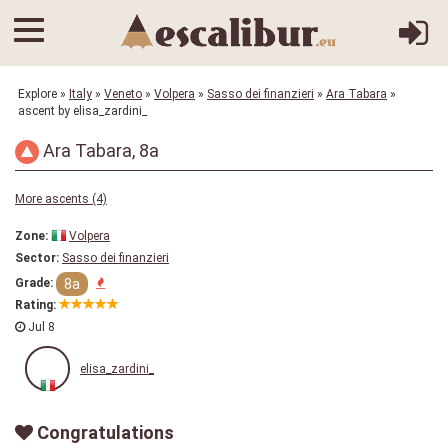
Explore
»
Italy
»
Veneto
»
Volpera
»
Sasso dei finanzieri
»
Ara Tabara
»
ascent by elisa_zardini_
Ara Tabara, 8a
More ascents (4)
Zone:
Volpera
Sector:
Sasso dei finanzieri
8a
Grade:
Rating:
Jul 8
elisa_zardini_
Congratulations