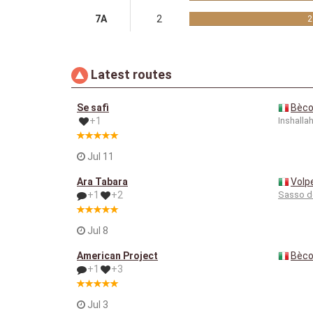
7A
2
2
Latest routes
Se safì
Bèco 
+1
Inshalla
Jul 11
Ara Tabara
Volp
+1
+2
Sasso de
Jul 8
American Project
Bèco 
+1
+3
Jul 3