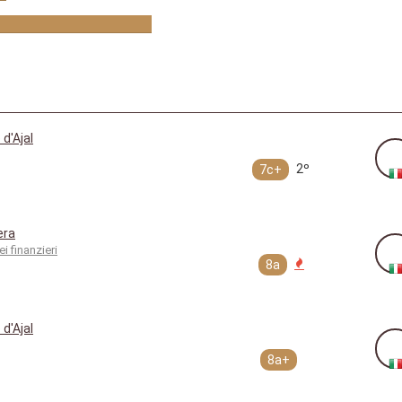
d'Ajal
h
2º
7c+
era
i finanzieri
8a
d'Ajal
8a+