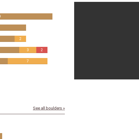
elisa_zardini_
9
2
3
2
7
elisa_zardini_
See all boulders »