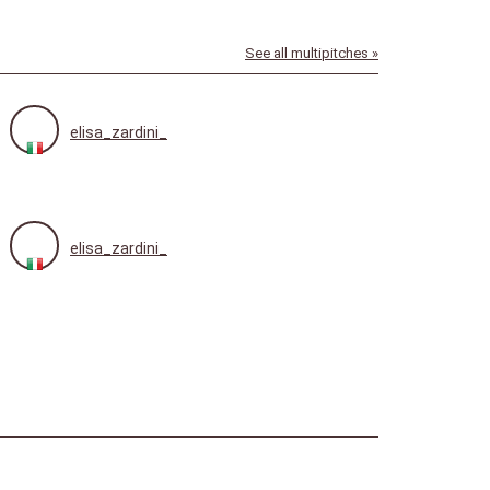
See all multipitches »
elisa_zardini_
elisa_zardini_