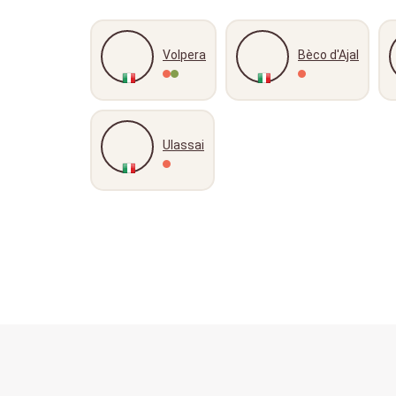
Volpera
Bèco d'Ajal
Ulassai