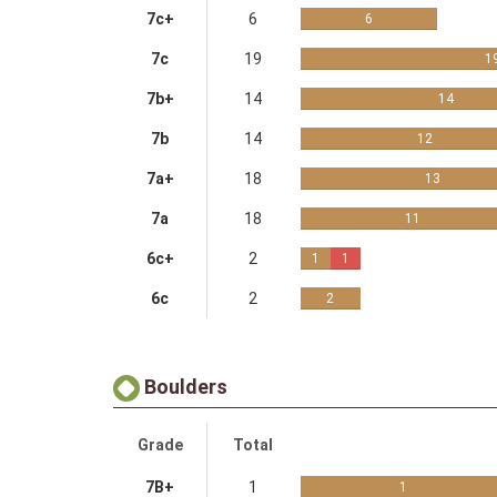
7c+
6
6
7c
19
1
7b+
14
14
7b
14
12
7a+
18
13
7a
18
11
6c+
2
1
1
6c
2
2
Boulders
Grade
Total
7B+
1
1