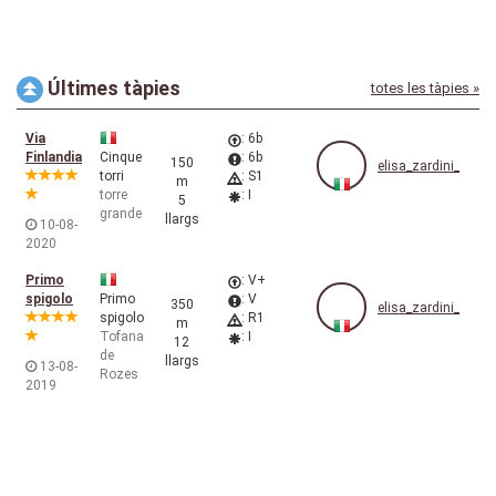
Últimes tàpies
totes les tàpies »
Via
: 6b
Finlandia
Cinque
: 6b
150
elisa_zardini_
torri
: S1
m
torre
: I
5
grande
llargs
10-08-
2020
Primo
: V+
spigolo
Primo
: V
350
elisa_zardini_
spigolo
: R1
m
Tofana
: I
12
de
llargs
13-08-
Rozes
2019