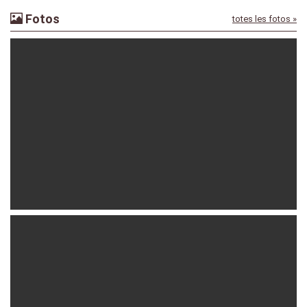
Fotos
totes les fotos »
elisa_zardini_
10-05-2024