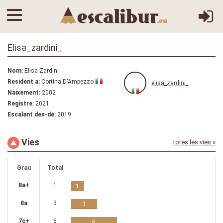
Elisa_zardini_
Nom:
Elisa Zardini
Resident a:
Cortina D'Ampezzo
elisa_zardini_
Naixement:
2002
Registre:
2021
Escalant des-de:
2019
Vies
totes les vies »
Grau
Total
8a+
1
1
8a
3
3
7c+
6
6