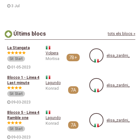
3 Jul
Últims blocs
tots els blocs »
La Stangata
Volpera
elisa_zardini_
7B+
Mortisa
Sit Start
01-05-2023
Blocco 1 - Linea 4
Last minute
Lagundo
elisa_zardini_
Konrad
7A
Sit Start
09-03-2023
Blocco 5 - Linea 4
Ramble one
Lagundo
elisa_zardini_
Konrad
7A
Sit Start
09-03-2023