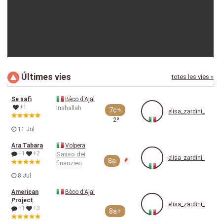
Últimes vies
totes les vies »
elisa_zardini_
04-10-2021
Se safì
Bèco d'Ajal
+1
Inshallah
7c+
elisa_zardini_
2º
11 Jul
Ara Tabara
Volpera
+1
+2
Sasso dei
elisa_zardini_
8a
finanzieri
8 Jul
American
Bèco d'Ajal
Project
elisa_zardini_
+1
+3
8a+