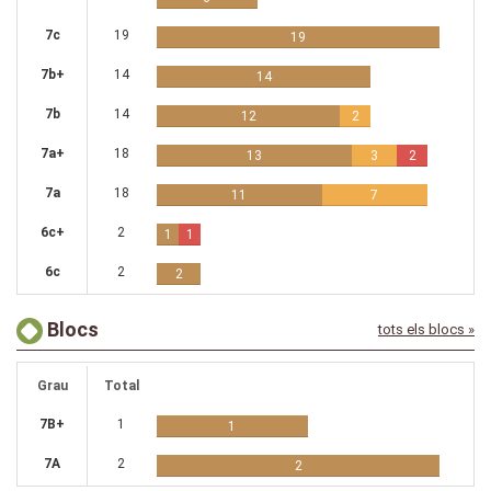
7c
19
19
7b+
14
14
7b
14
12
2
7a+
18
13
3
2
7a
18
11
7
6c+
2
1
1
6c
2
2
Blocs
tots els blocs »
Grau
Total
7B+
1
1
7A
2
2