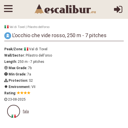
Val di Tovel | Pilastro dell'orso
L'occhio che vide rosso, 250 m - 7 pitches
Peak/Zone:
Val di Tovel
Wall/Sector:
Pilastro dell'orso
Length:
250 m - 7 pitches
Max Grade:
7b
Min Grade:
7a
Protection:
S2
Environment:
VII
Rating:
23-08-2025
fala