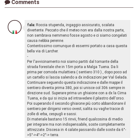
Comments
fala:
Roccia stupenda, ingaggio assicurato, scalata
divertente. Peccato che il meteo non era dalla nostra parte,
non sembrava nemmeno fosse agosto e ci siamo congelati
causa nebbia perenne.
Contentissimo comunque di essermi portato a casa questa
bella via di Larcher.
-
Per l'avvicinamento noi siamo partiti dal tornante della
strada forestale che in 15m porta a Malga Tuena. Da li
prima per comoda mulattiera ( sentiero 310 ) , dopo poco ad
un cartello si lascia salendo a dx indicazioni per Val Gelada.
Continuare seguendo questa indicazione e dalle mappe il
sentiero diventa prima 380, poi si unisce col 306 sempre in
direzione sud. Superare prima un ghiaione con a dx la Cima
Tuena, e da qui si inizia ad intravedere il pilastro dell'orso.
Poi superando il secondo ghiaione più corto abbandonare il
sentiero per dirigersi verso ovest; salita su vaghe tracce di
zolle di erba, cespugli e sassi.
Di materiale bastano 15 rinvii, friend qualcosina di medio
per integrare ma non indispensabile, soste completamente
attrezzate. Discesa in 4 calate passando dalle soste da 6°-
>5°->4°->2°-> terra.