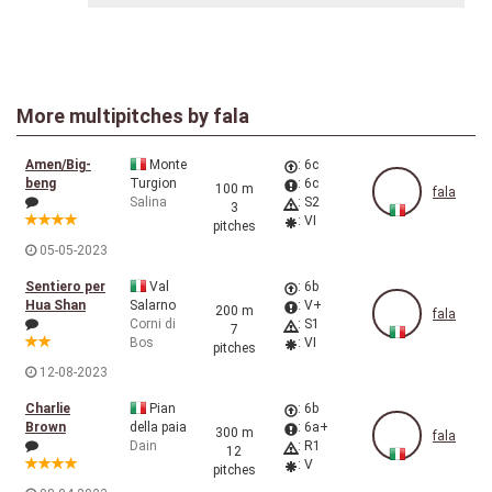
More multipitches by
fala
Amen/Big-
Monte
: 6c
beng
Turgion
: 6c
100 m
fala
Salina
: S2
3
: VI
pitches
05-05-2023
Sentiero per
Val
: 6b
Hua Shan
Salarno
: V+
200 m
fala
Corni di
: S1
7
Bos
: VI
pitches
12-08-2023
Charlie
Pian
: 6b
Brown
della paia
: 6a+
300 m
fala
Dain
: R1
12
: V
pitches