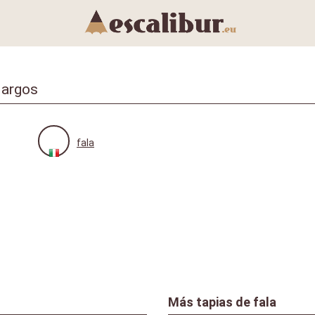
largos
fala
Más tapias de
fala