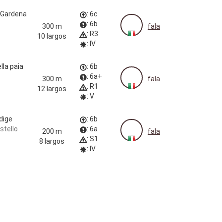
Gardena
: 6c
: 6b
300 m
fala
: R3
10 largos
: IV
lla paia
: 6b
: 6a+
300 m
fala
: R1
12 largos
: V
dige
: 6b
stello
: 6a
200 m
fala
: S1
8 largos
: IV