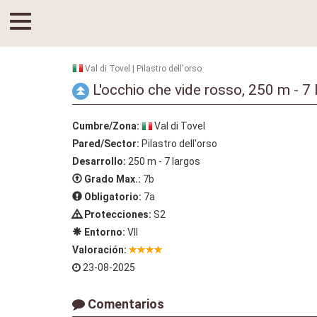
Val di Tovel | Pilastro dell'orso
L'occhio che vide rosso, 250 m - 7 
Cumbre/Zona:
Val di Tovel
Pared/Sector:
Pilastro dell'orso
Desarrollo:
250 m - 7 largos
Grado Max.:
7b
Obligatorio:
7a
Protecciones:
S2
Entorno:
VII
Valoración:
23-08-2025
Comentarios