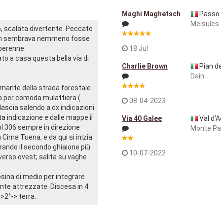
Maghi Maghetsch
Passo 
Mëisules
, scalata divertente. Peccato
 non sembrava nemmeno fosse
perenne.
18 Jul
o a casa questa bella via di
Charlie Brown
Pian de
Dain
ornante della strada forestale
ma per comoda mulattiera (
08-04-2023
 lascia salendo a dx indicazioni
 indicazione e dalle mappe il
Via 40 Galee
Val d'A
ol 306 sempre in direzione
Monte Pa
 Cima Tuena, e da qui si inizia
perando il secondo ghiaione più
10-07-2022
 verso ovest; salita su vaghe
osina di medio per integrare
te attrezzate. Discesa in 4
>2°-> terra.