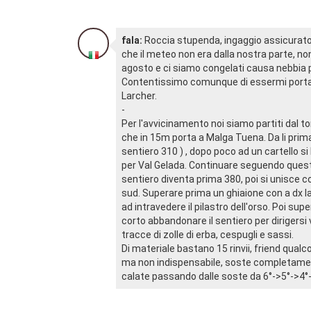
fala:
Roccia stupenda, ingaggio assicurato
che il meteo non era dalla nostra parte,
agosto e ci siamo congelati causa nebbia 
Contentissimo comunque di essermi portat
Larcher.
-
Per l'avvicinamento noi siamo partiti dal t
che in 15m porta a Malga Tuena. Da li pri
sentiero 310 ) , dopo poco ad un cartello si
per Val Gelada. Continuare seguendo questa
sentiero diventa prima 380, poi si unisce c
sud. Superare prima un ghiaione con a dx la
ad intravedere il pilastro dell'orso. Poi su
corto abbandonare il sentiero per dirigersi
tracce di zolle di erba, cespugli e sassi.
Di materiale bastano 15 rinvii, friend qualc
ma non indispensabile, soste completamen
calate passando dalle soste da 6°->5°->4°-