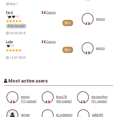
May 1
Fa ti
Casso
?
+5
enrico
8b+
First Ascent
16-09-2018
Lola
Casso
+5
enrico
8b+
13-07-2025
Most active users
enrico
kunz78
pisciacchio
(77 routes)
(60 routes)
(51 routes)
ginger
el_vulpecito
pablo95