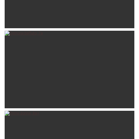
karlociu
07-07-2024
stimoloeb
27-06-2024