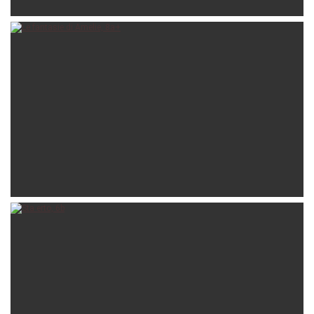
giuliocorona
Jun 2
luke97
03-11-2024