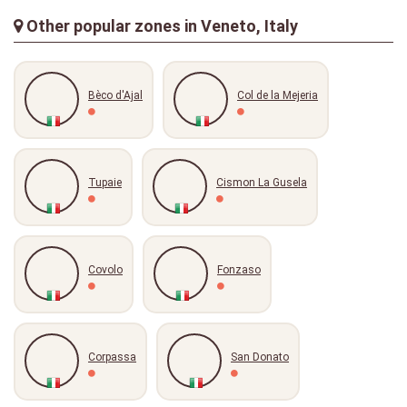
kunz78
20-05-2023
Other popular zones in Veneto, Italy
Bèco d'Ajal
Col de la Mejeria
Tupaie
Cismon La Gusela
Covolo
Fonzaso
Corpassa
San Donato