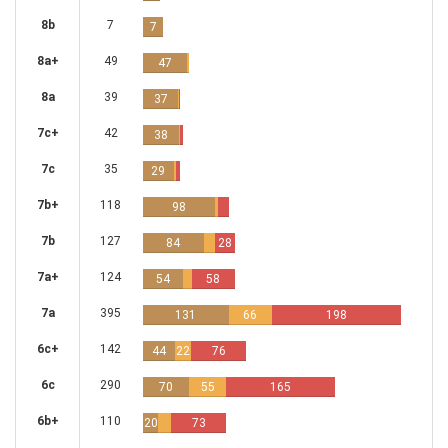
8b
7
7
8a+
49
47
8a
39
37
7c+
42
38
7c
35
29
7b+
118
98
7b
127
84
28
7a+
124
54
58
7a
395
131
66
198
6c+
142
44
22
76
6c
290
70
55
165
6b+
110
20
73