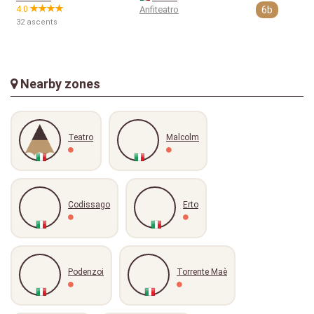
4.0
Anfiteatro
6b
32 ascents
Nearby zones
Teatro
Malcolm
Codissago
Erto
Podenzoi
Torrente Maè