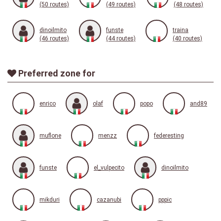
(50 routes)
(49 routes)
(48 routes)
dinoilmito
funste
traina
(46 routes)
(44 routes)
(40 routes)
Preferred zone for
enrico
olaf
popo
and89
muflone
menzz
federesting
funste
el_vulpecito
dinoilmito
mikduri
cazanubi
pppic