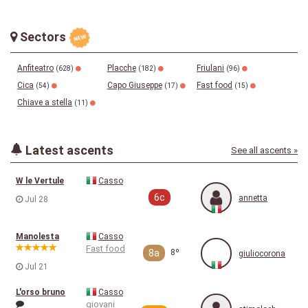
Sectors
Anfiteatro
Placche
Friulani
(628)
(182)
(96)
Cica
Capo Giuseppe
Fast food
(54)
(17)
(15)
Chiave a stella
(11)
Latest ascents
See all ascents »
W le Vertule
Casso
6c
annetta
Jul 28
Manolesta
Casso
Fast food
8a
8º
giuliocorona
Jul 21
L'orso bruno
Casso
giovani