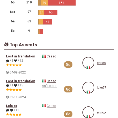
6b
210
39
154
6a+
97
24
65
6a
63
41
5c
9
Top Ascents
Lost in translation
Casso
+1
+12
enrico
8c
04-09-2022
Lost in translation
Casso
+1
+15
Anfiteatro
luke97
8c
02-11-2024
Lola sx
Casso
+12
enrico
8c