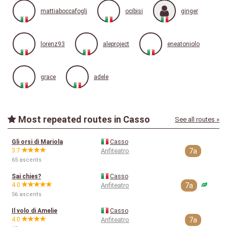
mattiaboccafogli
ocibisi
ginger
lorenz93
aleproject
eneatoniolo
grace
adele
Most repeated routes in Casso
See all routes »
Gli orsi di Mariola
Casso
3.7
Anfiteatro
7a
65 ascents
Sai chies?
Casso
4.0
Anfiteatro
7a
56 ascents
Il volo di Amelie
Casso
4.0
Anfiteatro
7a