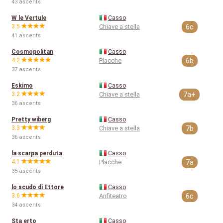
43 ascents
W le Vertule
Casso
3.5
Chiave a stella
6c
41 ascents
Cosmopolitan
Casso
4.2
Placche
6b
37 ascents
Eskimo
Casso
3.2
Chiave a stella
7a+
36 ascents
Pretty wiberg
Casso
3.3
Chiave a stella
7b
36 ascents
la scarpa perduta
Casso
4.1
Placche
7a
35 ascents
lo scudo di Ettore
Casso
3.6
Anfiteatro
6c
34 ascents
Sta erto
Casso