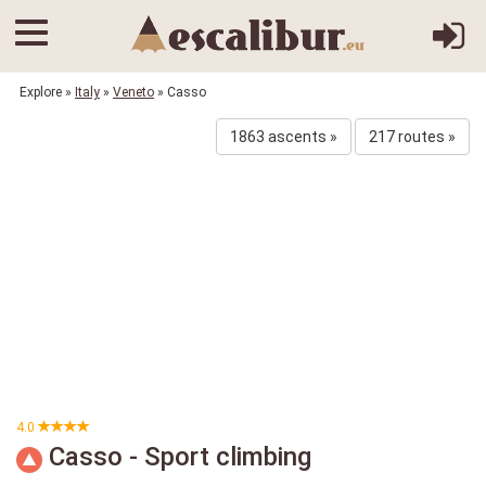
Explore
»
Italy
»
Veneto
» Casso
1863 ascents »
217 routes »
4.0
Casso - Sport climbing