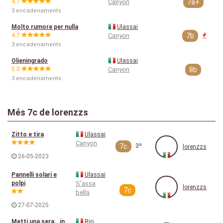
4.7
Canyon
7a+
3 encadenaments
Molto rumore per nulla
Ulassai
4.7
Canyon
7b
3 encadenaments
Olieningrado
Ulassai
5.0
Canyon
8b
3 encadenaments
Més 7c de lorenzzs
Zitto e tira
Ulassai
Canyon
7c
3º
lorenzzs
26-05-2023
Pannelli solari e
Ulassai
polpi
S'assa
lorenzzs
7c
bella
27-07-2025
Metti una sera.. in
Rio