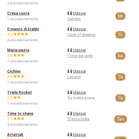
3 encadenaments
Crepa cuore
Ulassai
6b
Canyon
1 encadenaments
Il manzo di Eraldo
Ulassai
4.0
Cave of dreams
7c
4 encadenaments
Maria pietra
Ulassai
3.0
Torre dei venti
6a
1 encadenaments
Cichino
Ulassai
3.0
Lecorci
7a
1 encadenaments
Triple Rocket
Ulassai
2.0
Sa matta prana
7a
1 encadenaments
Time to shave
Ulassai
2.7
S'assa bella
7a+
3 encadenaments
Artattak
Ulassai