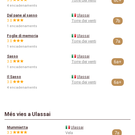
3.5
Torre dei venti
6c+
4 encadenaments
Dal pane al sasso
Ulassai
3.0
Torre dei venti
7b
1 encadenaments
Foglie di memoria
Ulassai
3.0
Torre dei venti
7a
1 encadenaments
Sasso
Ulassai
3.0
Torre dei venti
6a+
1 encadenaments
Il Sasso
Ulassai
3.0
Torre dei venti
6a+
4 encadenaments
Més vies a Ulassai
Mummietta
Ulassai
3.3
Vela
7a