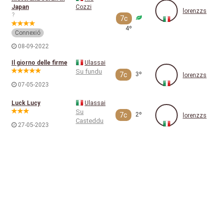
Japan
Cozzi
lorenzzs
?
7c
4º
Connexió
08-09-2022
Il giorno delle firme
Ulassai
Su fundu
7c
3º
lorenzzs
07-05-2023
Luck Lucy
Ulassai
Su
7c
2º
lorenzzs
Casteddu
27-05-2023