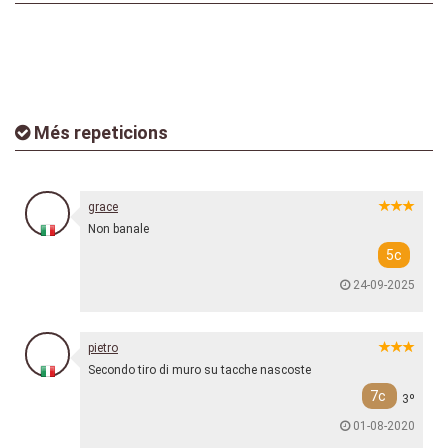
Més repeticions
grace
Non banale
5c
24-09-2025
pietro
Secondo tiro di muro su tacche nascoste
7c
3º
01-08-2020