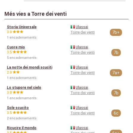
Més vies a Torre dei venti
Storia Universale
Ulassai
3.0
Torre dei venti
7b+
1 encadenaments
Cuore mio
Ulassai
3.5
Torre dei venti
7b
5 encadenaments
La notte dei mondi scuciti
Ulassai
2.0
Torre dei venti
7a+
1 encadenaments
Lo stupore nel cielo
Ulassai
3.0
Torre dei venti
7b
1 encadenaments
Sole scucito
Ulassai
3.5
Torre dei venti
6c
2 encadenaments
Ricucire il mondo
Ulassai