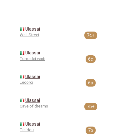
Ulassai
Wall Street
7c+
Ulassai
Torre dei venti
6c
Ulassai
Lecorci
6a
Ulassai
Cave of dreams
7b+
Ulassai
Tisiddu
7b