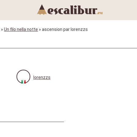
»
Un filo nella notte
» ascension par lorenzzs
lorenzzs