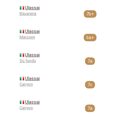
Ulassai
Bauarena
7b+
Ulassai
Marosini
6a+
Ulassai
Su fundu
7a
Ulassai
Canyon
7c
Ulassai
Canyon
7a