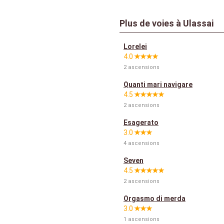
Plus de voies à Ulassai
Lorelei
4.0
2 ascensions
Quanti mari navigare
4.5
2 ascensions
Esagerato
3.0
4 ascensions
Seven
4.5
2 ascensions
Orgasmo di merda
3.0
1 ascensions