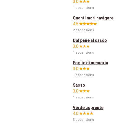
3.0
1 ascensions
Quanti mari navigare
4.5
2 ascensions
Dal pane al sasso
3.0
1 ascensions
Foglie di memoria
3.0
1 ascensions
Sasso
3.0
1 ascensions
Verde coprente
4.0
3 ascensions