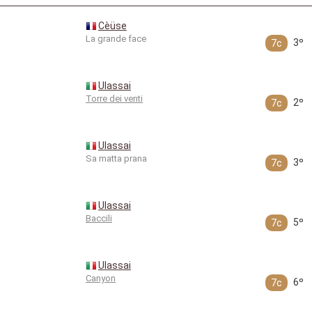
Cèüse
La grande face
3º
7c
Ulassai
Torre dei venti
2º
7c
Ulassai
Sa matta prana
3º
7c
Ulassai
Baccili
5º
7c
Ulassai
Canyon
6º
7c