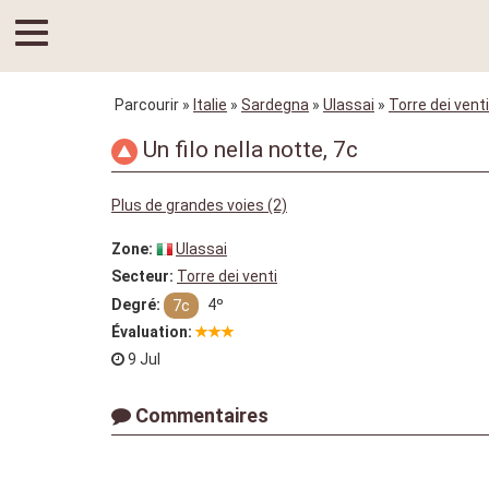
Parcourir
»
Italie
»
Sardegna
»
Ulassai
»
Torre dei venti
Un filo nella notte, 7c
Plus de grandes voies (2)
Zone:
Ulassai
Secteur:
Torre dei venti
Degré:
4º
7c
Évaluation:
9 Jul
Commentaires