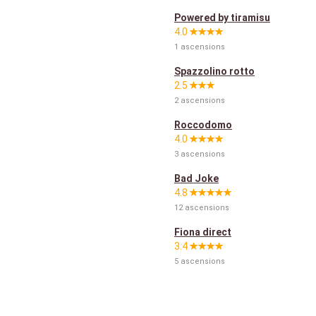
Powered by tiramisu
4.0
1 ascensions
Spazzolino rotto
2.5
2 ascensions
Roccodomo
4.0
3 ascensions
Bad Joke
4.8
12 ascensions
Fiona direct
3.4
5 ascensions