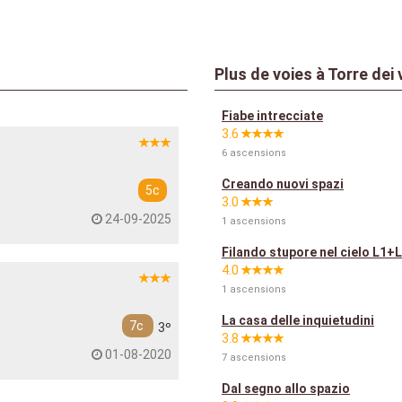
Plus de voies à Torre dei 
Fiabe intrecciate
3.6
6 ascensions
Creando nuovi spazi
5c
3.0
24-09-2025
1 ascensions
Filando stupore nel cielo L1+
4.0
1 ascensions
La casa delle inquietudini
7c
3º
3.8
01-08-2020
7 ascensions
Dal segno allo spazio