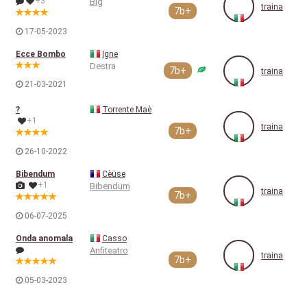
+3
Big
traina
7b+
17-05-2023
Ecce Bombo
Igne
Destra
7b+
traina
21-03-2021
?
Torrente Maè
+1
traina
7b+
26-10-2022
Bibendum
Cèüse
+1
Bibendum
traina
7b+
06-07-2025
Onda anomala
Casso
Anfiteatro
traina
7b+
05-03-2023