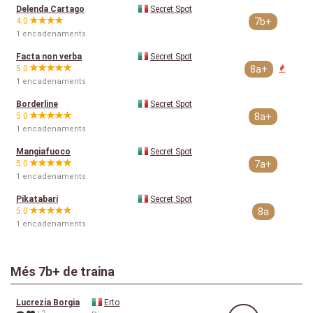
Delenda Cartago
Secret Spot
4.0
7b+
1 encadenaments
Facta non verba
Secret Spot
5.0
8a+
1 encadenaments
Borderline
Secret Spot
5.0
8a+
1 encadenaments
Mangiafuoco
Secret Spot
5.0
7a+
1 encadenaments
Pikatabari
Secret Spot
5.0
8a
1 encadenaments
Més 7b+ de traina
Lucrezia Borgia
Erto