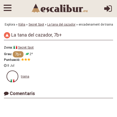
Explora
»
Itàlia
»
Secret Spot
»
La tana del cazador
» encadenament de traina
La tana del cazador, 7b+
Zona:
Secret Spot
7b+
Grau:
2º
Puntuació:
8 Jul
traina
Comentaris