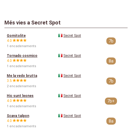
Més vies a Secret Spot
Gomitolite
Secret Spot
4.0
7b
1 encadenaments
Tornado cosmico
Secret Spot
4.0
8a
1 encadenaments
Me la vedo brutta
Secret Spot
3.5
7b
2 encadenaments
Hic sunt leones
Secret Spot
4.0
7b+
1 encadenaments
Scava talpon
Secret Spot
4.0
8a
1 encadenaments