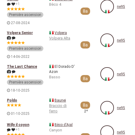
+1
Bèco 4
ne95
8a
Première ascension
27-08-2024
Volpera Senior
Volpera
Volpera Alta
ne95
8a
Première ascension
14-06-2022
The Last Chance
El Dorado D'
Azon
ne95
Basso
8a
Première ascension
18-10-2025
Poldo
Baunei
8a
Braccio di
ne95
ferro
2º
01-10-2025
Willy il coyon
Bèco d'Ajal
+1
Canyon
ne95