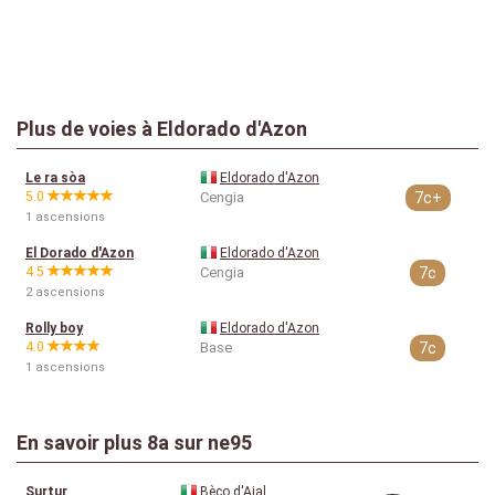
Plus de voies à Eldorado d'Azon
Le ra sòa
Eldorado d'Azon
5.0
Cengia
7c+
1 ascensions
El Dorado d'Azon
Eldorado d'Azon
4.5
Cengia
7c
2 ascensions
Rolly boy
Eldorado d'Azon
4.0
Base
7c
1 ascensions
En savoir plus
8a
sur ne95
Surtur
Bèco d'Ajal