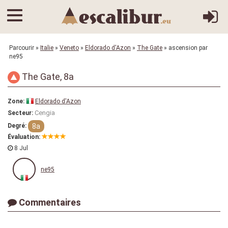
Parcourir
»
Italie
»
Veneto
»
Eldorado d'Azon
»
The Gate
» ascension par
ne95
The Gate, 8a
Zone:
Eldorado d'Azon
Cengia
Secteur:
8a
Degré:
Évaluation:
8 Jul
ne95
Commentaires