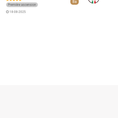
8a
Première ascension
18-08-2025
© escalibur.eu
2026