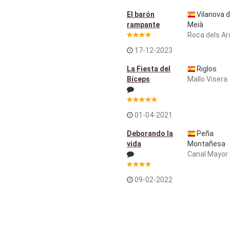
El barón
Vilanova 
rampante
Meià
Roca dels Ar
17-12-2023
La Fiesta del
Riglos
Bíceps
Mallo Visera
01-04-2021
Deborando la
Peña
vida
Montañesa
Canal Mayor
09-02-2022