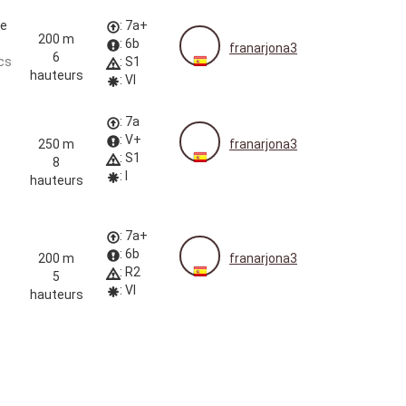
de
: 7a+
200 m
: 6b
franarjona3
6
cs
: S1
hauteurs
: VI
: 7a
: V+
250 m
franarjona3
: S1
8
: I
hauteurs
: 7a+
: 6b
200 m
franarjona3
: R2
5
: VI
hauteurs