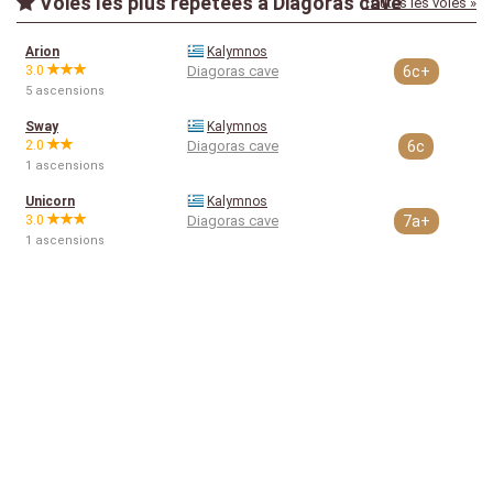
Voies les plus répétées à Diagoras cave
Toutes les voies »
Arion
Kalymnos
3.0
Diagoras cave
6c+
5 ascensions
Sway
Kalymnos
2.0
Diagoras cave
6c
1 ascensions
Unicorn
Kalymnos
3.0
Diagoras cave
7a+
1 ascensions