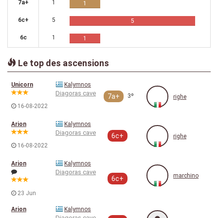
7a+
1
1
6c+
5
5
6c
1
1
Le top des ascensions
Unicorn
Kalymnos
Diagoras cave
7a+
3º
righe
16-08-2022
Arion
Kalymnos
Diagoras cave
6c+
righe
16-08-2022
Arion
Kalymnos
Diagoras cave
marchino
6c+
23 Jun
Arion
Kalymnos
Diagoras cave