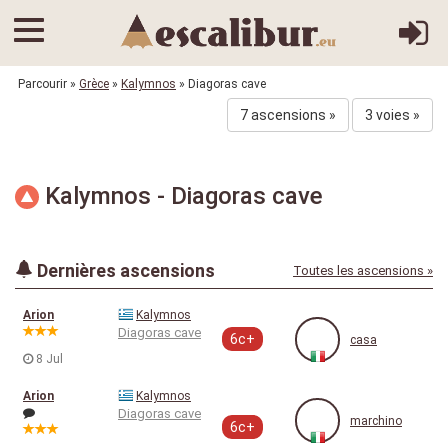
Parcourir
»
Grèce
»
Kalymnos
» Diagoras cave
7 ascensions »
3 voies »
Kalymnos - Diagoras cave
Dernières ascensions
Toutes les ascensions »
Arion
Kalymnos
Diagoras cave
6c+
casa
8 Jul
Arion
Kalymnos
Diagoras cave
marchino
6c+