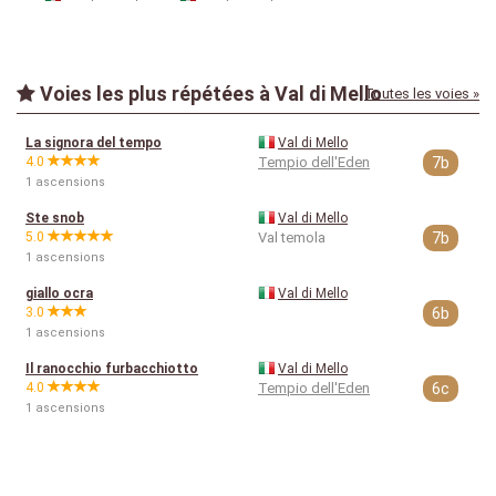
Voies les plus répétées à Val di Mello
Toutes les voies »
La signora del tempo
Val di Mello
4.0
Tempio dell'Eden
7b
1 ascensions
Ste snob
Val di Mello
5.0
Val temola
7b
1 ascensions
giallo ocra
Val di Mello
3.0
6b
1 ascensions
Il ranocchio furbacchiotto
Val di Mello
4.0
Tempio dell'Eden
6c
1 ascensions