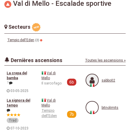
Val di Mello - Escalade sportive
Secteurs
Tempio dell'Eden
(2)
Dernières ascensions
Toutes les ascensions »
La crepa del
Val di
bamba
Mello
sabbo02
6b
?
Il sarcofago
03-05-2025
La signora del
Val di
tempo
Mello
bitnolimits
Tempio
7b
dell'Eden
Trad
07-10-2023