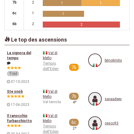
7b
2
1
1
6c
1
1
6b
2
2
Le top des ascensions
La signora del
Val di
tempo
Mello
bitnolimits
Tempio
7b
dell'Eden
Trad
07-10-2023
Ste snob
Val di
7b
Mello
saraadeev
Val temola
4º
17-06-2023
Il ranocchio
Val di
furbacchiotto
Mello
6c
cesco93
Tempio
2º
dell'Eden