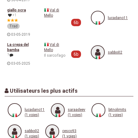
30-04-2017
giallo ocra
Val di
+1
Mello
lucadano11
6b
Trad
03-05-2019
La crepa del
Val di
bamba
Mello
sabbo02
6b
?
Il sarcofago
03-05-2025
Utilisateurs les plus actifs
lucadano11
saraadeev
bitnolimits
(1 voies)
(1 voies)
(1 voies)
sabbo02
cesco93
(1 voies)
(1 voies)