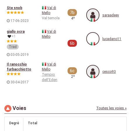
Ste snob
Val di
7b
Mello
saraadeev
Val temola
4º
17-06-2023
giallo ocra
Val di
+1
Mello
lucadano11
6b
Trad
03-05-2019
Il ranocchio
Val di
furbacchiotto
Mello
6c
cesco93
Tempio
2º
dell'Eden
30-04-2017
Voies
Toutes les voies »
Degré
Total