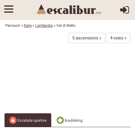
Parcourir
»
Italie
»
Lombardia
» Val di Mello
5 ascensions »
4 voies »
Escalade sportive
Bouldering