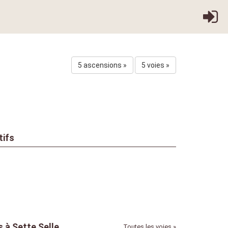
5 ascensions »
5 voies »
tifs
 à Sette Selle
Toutes les voies »