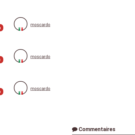
moscardo
a
moscardo
c
moscardo
b
Commentaires