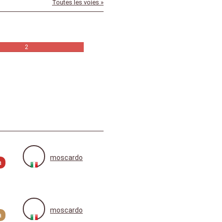
Toutes les voies »
2
moscardo
a
moscardo
a