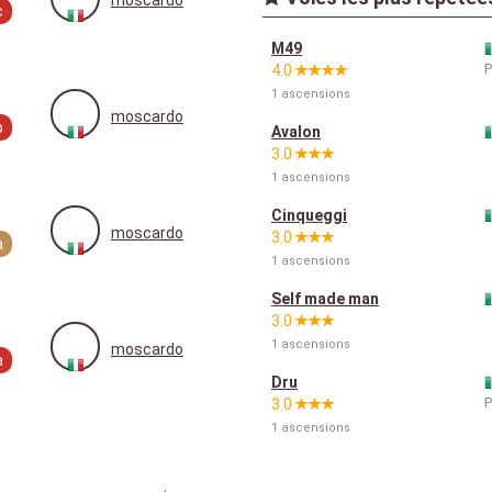
moscardo
c
M49
P
4.0
1 ascensions
moscardo
b
Avalon
3.0
1 ascensions
Cinqueggi
moscardo
3.0
a
1 ascensions
Self made man
3.0
1 ascensions
moscardo
a
Dru
P
3.0
1 ascensions