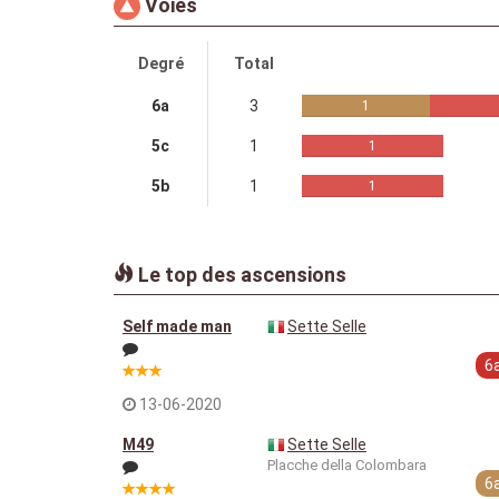
Voies
Degré
Total
6a
3
1
5c
1
1
5b
1
1
Le top des ascensions
Self made man
Sette Selle
6
13-06-2020
M49
Sette Selle
Placche della Colombara
6