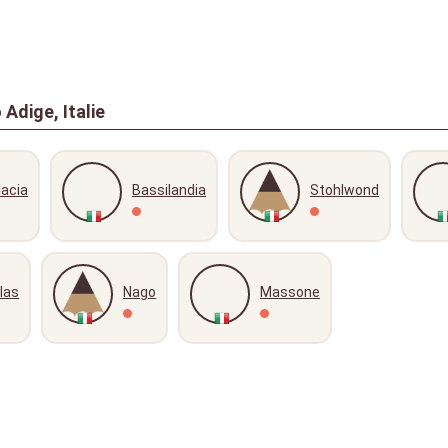
Adige, Italie
lacia
Bassilandia
Stohlwond
las
Nago
Massone