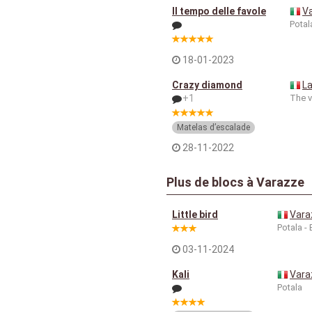
Il tempo delle favole
V
Potal
18-01-2023
Crazy diamond
L
+1
The v
Matelas d’escalade
28-11-2022
Plus de blocs à Varazze
Little bird
Vara
Potala -
03-11-2024
Kali
Vara
Potala