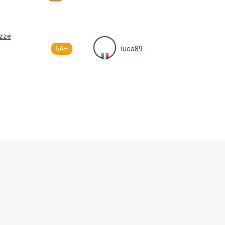
zze
6A+
luca89
Comment ça marche?
Langues