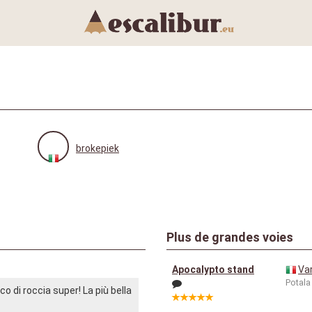
brokepiek
Plus de grandes voies
Apocalypto stand
Va
Potala
o di roccia super! La più bella