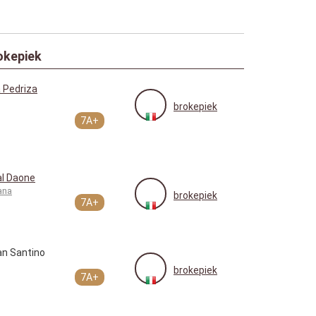
okepiek
 Pedriza
brokepiek
7A+
al Daone
ana
brokepiek
7A+
n Santino
brokepiek
7A+