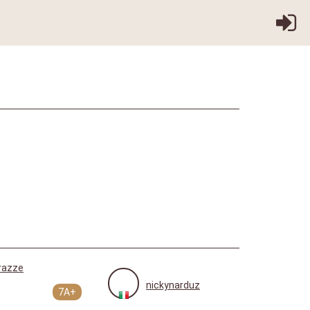
razze
nickynarduz
7A+