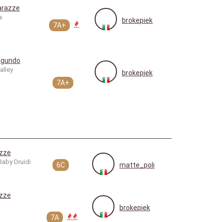
arazze
a
brokepiek
7A+
agundo
alley
brokepiek
7A+
zze
 Baby Druidi
6C
matte_poli
zze
brokepiek
7A