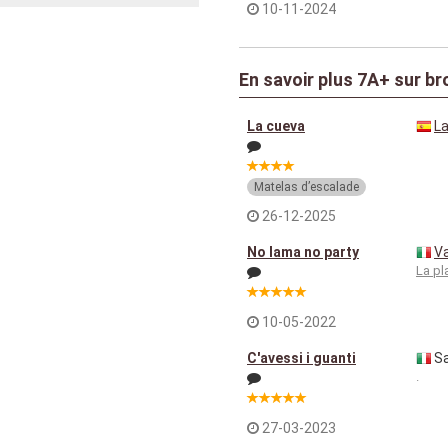
10-11-2024
En savoir plus
7A+
sur br
La cueva
La
Matelas d’escalade
26-12-2025
No lama no party
V
La pl
10-05-2022
C'avessi i guanti
Sa
.
27-03-2023