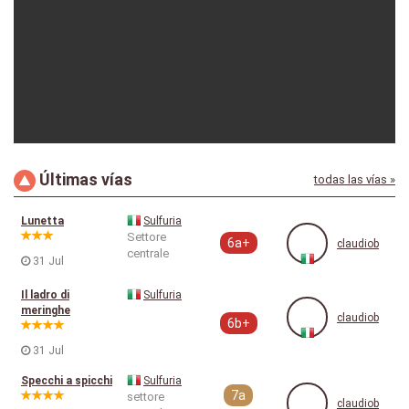
Últimas vías
todas las vías »
claudiob
29-11-2017
Lunetta
Sulfuria
Settore
6a+
claudiob
centrale
31 Jul
Il ladro di
Sulfuria
meringhe
claudiob
6b+
31 Jul
Specchi a spicchi
Sulfuria
7a
settore
claudiob