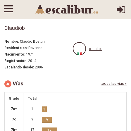
Claudiob
Nombre:
Claudio Boattini
Residente en:
Ravenna
claudiob
Nacimiento:
1971
Registración:
2014
Escalando desde:
2006
Vías
todas las vías »
Grado
Total
7c+
1
1
7c
9
9
7b+
17
17