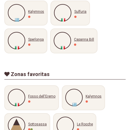
Kalymnos
Sulfuria
Sperlonga
Capanna Bill
Zonas favoritas
Fosso dell'Eremo
Kalymnos
Sottosassa
Le Rocche