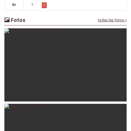
4c
1
1
Fotos
todas las fotos »
claudiob
14-09-2022