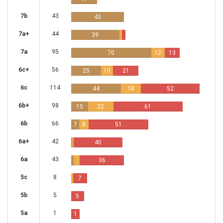
7b
43
43
7a+
44
39
7a
95
70
12
13
6c+
56
25
10
21
6c
114
44
18
52
6b+
98
15
22
61
6b
66
7
8
51
6a+
42
40
6a
43
36
5c
8
7
5b
5
5
5a
1
1