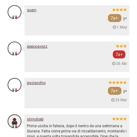
guern
7a+
2º
1 May
pippocavezz
7a+
26 Abr
pisciacchio
7a+
3º
25 Mar
stimoloeb
Prima uscita in falesia, dopo il rientro da una settimana a
Siurana. Fatta come prima via di riscaldamento, montando i
rinvii, e questa volta trovandola accessibile. Direi che la