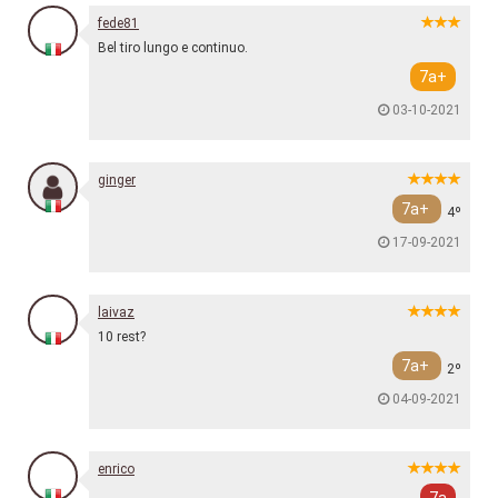
fede81
Bel tiro lungo e continuo.
7a+
03-10-2021
ginger
7a+
4º
17-09-2021
laivaz
10 rest?
7a+
2º
04-09-2021
enrico