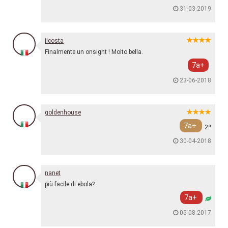
31-03-2019
ilcosta
Finalmente un onsight ! Molto bella.
7a+
23-06-2018
goldenhouse
7a+
2º
30-04-2018
nanet
più facile di ebola?
7a+
05-08-2017