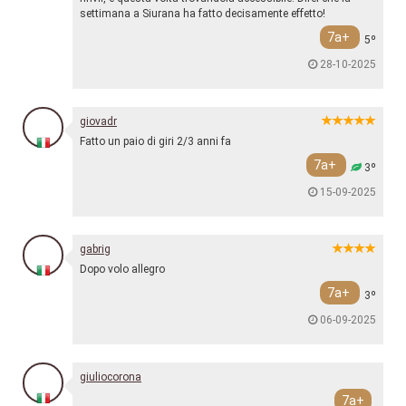
settimana a Siurana ha fatto decisamente effetto!
7a+
5º
28-10-2025
giovadr
Fatto un paio di giri 2/3 anni fa
7a+
3º
15-09-2025
gabrig
Dopo volo allegro
7a+
3º
06-09-2025
giuliocorona
7a+