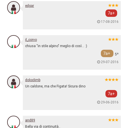
edgar
7a+
17-08-2016
il_corvo
chiusa "in stile alpino" meglio di così... :)
7a+
5º
29-07-2016
doloclimb
Un caldone, ma che Figata! Sicura dino
7a+
29-06-2016
and89
Bella via di continuità..