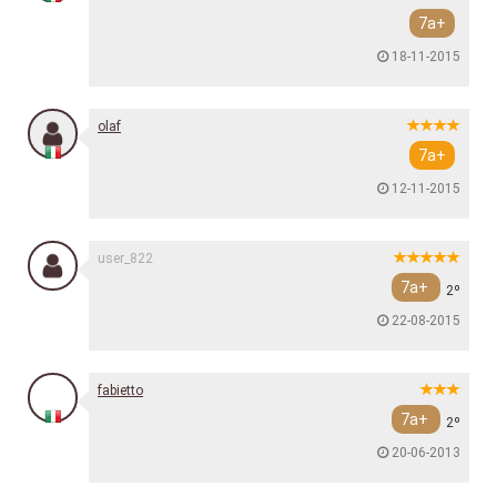
7a+
18-11-2015
olaf
7a+
12-11-2015
user_822
7a+
2º
22-08-2015
fabietto
7a+
2º
20-06-2013