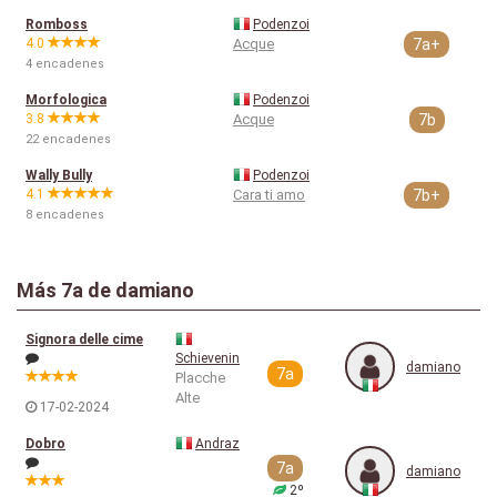
Romboss
Podenzoi
4.0
Acque
7a+
4 encadenes
Morfologica
Podenzoi
3.8
Acque
7b
22 encadenes
Wally Bully
Podenzoi
4.1
Cara ti amo
7b+
8 encadenes
Más
7a
de damiano
Signora delle cime
Schievenin
damiano
7a
Placche
Alte
17-02-2024
Dobro
Andraz
7a
damiano
2º