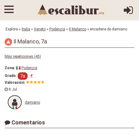
Explora
»
Italia
»
Veneto
»
Podenzoi
»
Il Malarico
» encadene de damiano
Il Malarico, 7a
Más repeticiones (45)
Zona:
Podenzoi
7a
Grado:
Valoración:
8 Jul
damiano
Comentarios