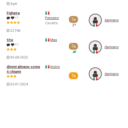
Ayer
Figheira
+1
Fonzaso
7a
damiano
Casetta
2º
22 Feb
tita
Mas
+1
7a
damiano
05-08-2025
dimmi almeno come
Incino
ti chiami
damiano
7a
03-01-2024