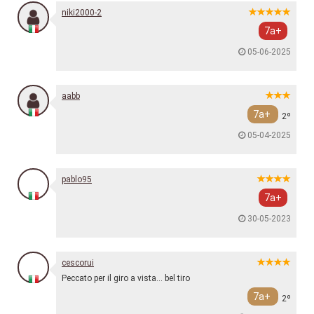
niki2000-2
7a+
05-06-2025
aabb
7a+
2º
05-04-2025
pablo95
7a+
30-05-2023
cescorui
Peccato per il giro a vista… bel tiro
7a+
2º