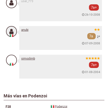
user_773
7a+
26-10-2008
anubi
7a
2º
07-09-2008
simoclimb
7a+
01-08-2004
Más vías en Podenzoi
P38
Podenzoi