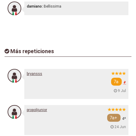
damiano:
Bellissima
Más repeticiones
bryansss
7a
9 Jul
propolijunior
7a+
4º
24 Jun