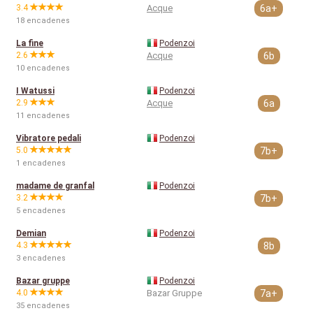
3.4
Acque
6a+
18 encadenes
La fine
Podenzoi
2.6
Acque
6b
10 encadenes
I Watussi
Podenzoi
2.9
Acque
6a
11 encadenes
Vibratore pedali
Podenzoi
5.0
7b+
1 encadenes
madame de granfal
Podenzoi
3.2
7b+
5 encadenes
Demian
Podenzoi
4.3
8b
3 encadenes
Bazar gruppe
Podenzoi
4.0
Bazar Gruppe
7a+
35 encadenes