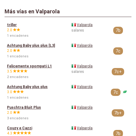
Más vías en Valparola
triller
Valparola
2.0
salares
7b
1 encadenes
Achtung Baby plus plus [L3]
Valparola
2.0
7c
1 encadenes
Felicemente spompati L1
Valparola
3.5
salares
7c+
2 encadenes
Achtung Baby plus plus
Valparola
3.0
7c
1 encadenes
Puschtra Bluit Plus
Valparola
2.0
7b+
3 encadenes
Couzy e Cazzi
Valparola
4.3
7b