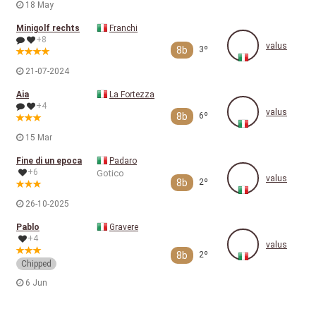
18 May
Minigolf rechts
Franchi
+8
valus
8b
3º
21-07-2024
Aia
La Fortezza
+4
valus
8b
6º
15 Mar
Fine di un epoca
Padaro
+6
Gotico
valus
8b
2º
26-10-2025
Pablo
Gravere
+4
valus
8b
2º
Chipped
6 Jun