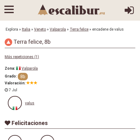
Explora
»
Italia
»
Veneto
»
Valparola
»
Terra felice
» encadene de valus
Terra felice, 8b
Más repeticiones (1)
Zona:
Valparola
8b
Grado:
Valoración:
7 Jul
valus
Felicitaciones