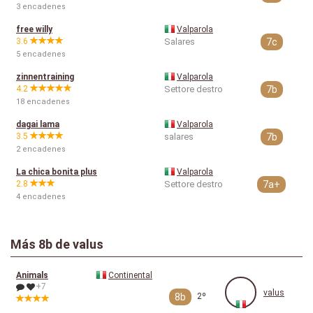
3 encadenes
free willy
Valparola
3.6
Salares
7c
5 encadenes
zinnentraining
Valparola
4.2
Settore destro
7b
18 encadenes
dagai lama
Valparola
3.5
salares
7b
2 encadenes
La chica bonita plus
Valparola
2.8
Settore destro
7a+
4 encadenes
Más
8b
de valus
Animals
Continental
+7
valus
8b
2º