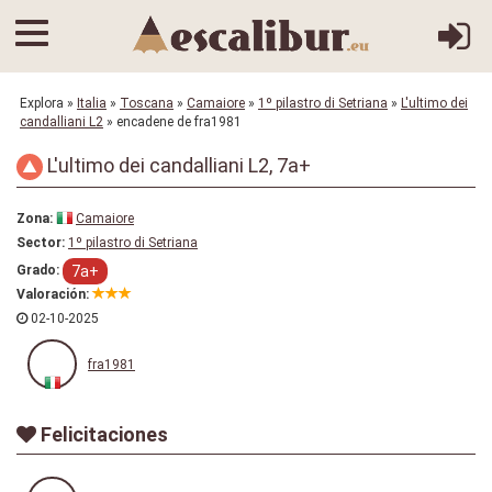
Explora
»
Italia
»
Toscana
»
Camaiore
»
1º pilastro di Setriana
»
L'ultimo dei
candalliani L2
» encadene de fra1981
L'ultimo dei candalliani L2, 7a+
Zona:
Camaiore
Sector:
1º pilastro di Setriana
7a+
Grado:
Valoración:
02-10-2025
fra1981
Felicitaciones