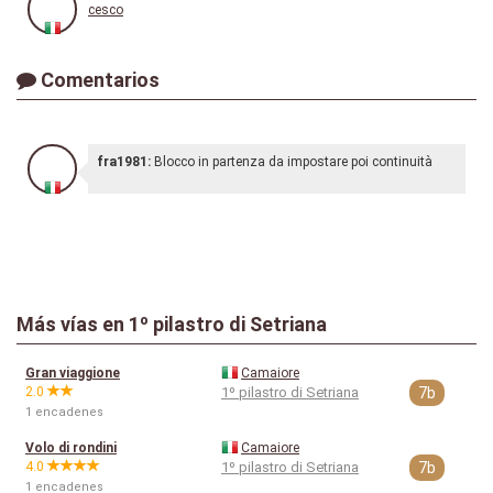
cesco
Comentarios
fra1981:
Blocco in partenza da impostare poi continuità
Más vías en 1º pilastro di Setriana
Gran viaggione
Camaiore
2.0
1º pilastro di Setriana
7b
1 encadenes
Volo di rondini
Camaiore
4.0
1º pilastro di Setriana
7b
1 encadenes