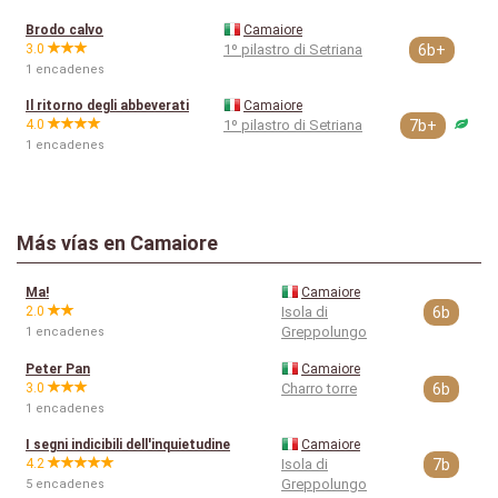
Brodo calvo
Camaiore
3.0
1º pilastro di Setriana
6b+
1 encadenes
Il ritorno degli abbeverati
Camaiore
4.0
1º pilastro di Setriana
7b+
1 encadenes
Más vías en Camaiore
Ma!
Camaiore
2.0
Isola di
6b
Greppolungo
1 encadenes
Peter Pan
Camaiore
3.0
Charro torre
6b
1 encadenes
I segni indicibili dell'inquietudine
Camaiore
4.2
Isola di
7b
Greppolungo
5 encadenes