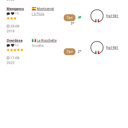
Menganos
Montserrat
+5
La Piula
fra1981
7a+
3º
28-08-
2018
Overdose
Le Rocchette
+2
focetta
fra1981
7a+
2º
17-08-
2022