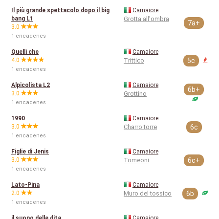
Il più grande spettacolo dopo il big
Camaiore
bang L1
Grotta all'ombra
7a+
3.0
1 encadenes
Quelli che
Camaiore
4.0
Trittico
5c
1 encadenes
Alpicolista L2
Camaiore
6b+
3.0
Grottino
1 encadenes
1990
Camaiore
3.0
Charro torre
6c
1 encadenes
Figlie di Jenis
Camaiore
3.0
Tomeoni
6c+
1 encadenes
Lato-Pina
Camaiore
2.0
Muro del tossico
6b
1 encadenes
il suono delle dita
Camaiore