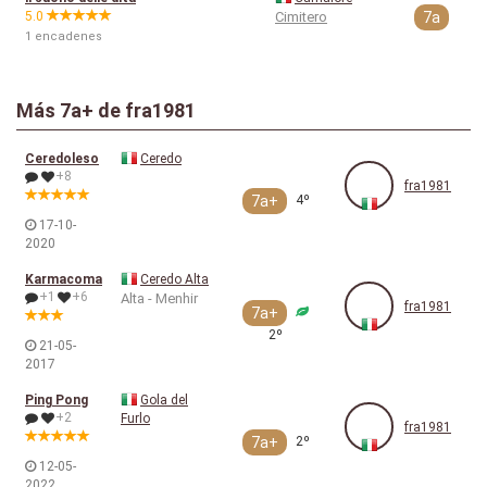
5.0
Cimitero
7a
1 encadenes
Más
7a+
de fra1981
Ceredoleso
Ceredo
+8
fra1981
7a+
4º
17-10-
2020
Karmacoma
Ceredo Alta
+1
+6
Alta - Menhir
fra1981
7a+
2º
21-05-
2017
Ping Pong
Gola del
+2
Furlo
fra1981
7a+
2º
12-05-
2022