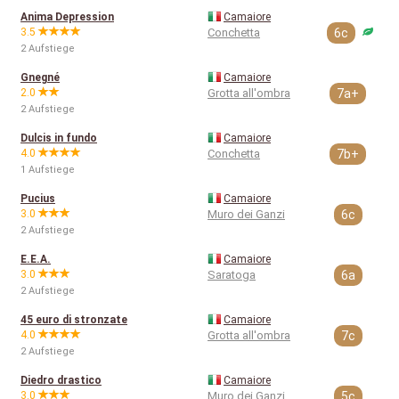
Anima Depression
Camaiore
3.5
Conchetta
6c
2 Aufstiege
Gnegné
Camaiore
2.0
Grotta all'ombra
7a+
2 Aufstiege
Dulcis in fundo
Camaiore
4.0
Conchetta
7b+
1 Aufstiege
Pucius
Camaiore
3.0
Muro dei Ganzi
6c
2 Aufstiege
E.E.A.
Camaiore
3.0
Saratoga
6a
2 Aufstiege
45 euro di stronzate
Camaiore
4.0
Grotta all'ombra
7c
2 Aufstiege
Diedro drastico
Camaiore
3.0
Muro dei Ganzi
5c