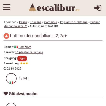
Erkunden
»
Italien
»
Toscana
»
Camaiore
»
1º pilastro di Setriana
»
L'ultimo
dei candalliani L2
» Aufstieg nach fra1981
L'ultimo dei candalliani L2, 7a+
Gebiet:
Camaiore
Bereich:
1º pilastro di Setriana
7a+
Steigung:
Bewertung:
02-10-2025
fra1981
Glückwünsche