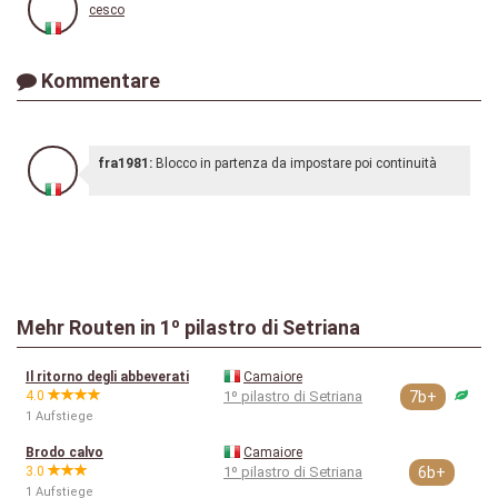
cesco
Kommentare
fra1981:
Blocco in partenza da impostare poi continuità
Mehr Routen in 1º pilastro di Setriana
Il ritorno degli abbeverati
Camaiore
4.0
1º pilastro di Setriana
7b+
1 Aufstiege
Brodo calvo
Camaiore
3.0
1º pilastro di Setriana
6b+
1 Aufstiege