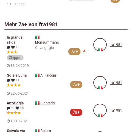
1 Aufstiege
Mehr
7a+
von fra1981
la grande
sfida
Monsummano
fra1981
+9
Cava grigia
7a+
Chipped
13-04-2019
Sole e Luna
Ai Falconi
+1
fra1981
7a+
22-06-2021
Antologia
Eldorado
+1
+6
fra1981
7a+
10-10-2021
Scivola via
Gaium