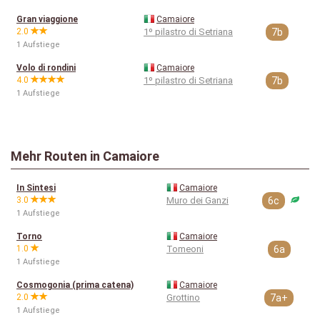
Gran viaggione
Camaiore
2.0
1º pilastro di Setriana
7b
1 Aufstiege
Volo di rondini
Camaiore
4.0
1º pilastro di Setriana
7b
1 Aufstiege
Mehr Routen in Camaiore
In Sintesi
Camaiore
3.0
Muro dei Ganzi
6c
1 Aufstiege
Torno
Camaiore
1.0
Tomeoni
6a
1 Aufstiege
Cosmogonia (prima catena)
Camaiore
2.0
Grottino
7a+
1 Aufstiege