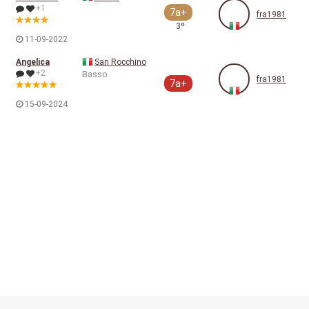
+1
7a+
fra1981
3º
11-09-2022
Angelica
San Rocchino
+2
Basso
fra1981
7a+
15-09-2024