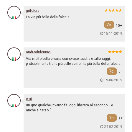
grifolore
La via più bella della falesia.
7c
10+
15-11-2019
andrealidonnici
Via molto bella e varia con svase tacche e tallonaggi,
probabilmente tra le più belle se non la più bella della falesia
7c
2º
19-06-2019
emi
un giro qualche inverno fa. oggi liberata al secondo....e
anche al terzo :)
7c
3º
24-02-2019