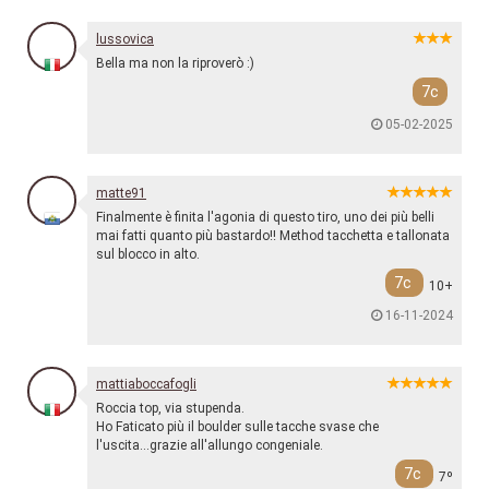
lussovica
Bella ma non la riproverò :)
7c
05-02-2025
matte91
Finalmente è finita l'agonia di questo tiro, uno dei più belli
mai fatti quanto più bastardo!! Method tacchetta e tallonata
sul blocco in alto.
7c
10+
16-11-2024
mattiaboccafogli
Roccia top, via stupenda.
Ho Faticato più il boulder sulle tacche svase che
l'uscita...grazie all'allungo congeniale.
7c
7º