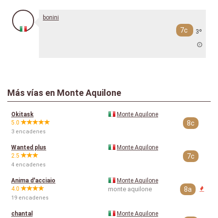
bonini
7c
3º
Más vías en Monte Aquilone
Okitask
Monte Aquilone
5.0
8c
3 encadenes
Wanted plus
Monte Aquilone
2.5
7c
4 encadenes
Anima d'acciaio
Monte Aquilone
4.0
monte aquilone
8a
19 encadenes
chantal
Monte Aquilone