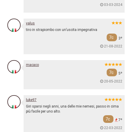
03-03-2024
valus
tiro in strapiombo con un’uscita impegnativa
7c
3º
21-08-2022
macaco
7c
5º
20-05-2022
luke97
Giri sparsi negli anni, una delle mie nemesi, passo in cima
più facile per uno alto.
7c
7º
22-03-2022