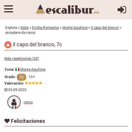
Explora
»
Italia
»
Emilia-Romagna
»
Monte Aquilone
»
Il capo del branco
»
encadene de ronco
Il capo del branco, 7c
Más repeticiones (20)
Zona:
Monte Aquilone
7c
Grado:
10+
Valoración:
03-09-2025
ronco
Felicitaciones