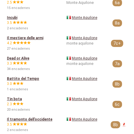
2.5
Monte Aquilone
6a
15 encadenes
Incubi
Monte Aquilone
3.5
8a
2 encadenes
Il mestiere delle armi
Monte Aquilone
4.2
monte aquilone
7c+
27 encadenes
Dead or Alive
Monte Aquilone
3.3
monte aquilone
7a
34 encadenes
Battito del Tempo
Monte Aquilone
3.0
8b
1 encadenes
Tin bota
Monte Aquilone
2.3
6c
20 encadenes
Il tramonto dell’occidente
Monte Aquilone
3.5
8b
2 encadenes