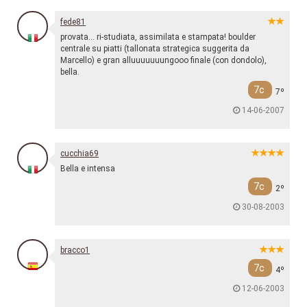
fede81
provata... ri-studiata, assimilata e stampata! boulder
centrale su piatti (tallonata strategica suggerita da
Marcello) e gran alluuuuuuungooo finale (con dondolo),
bella.
7c
7º
14-06-2007
cucchia69
Bella e intensa
7c
2º
30-08-2003
bracco1
7c
4º
12-06-2003