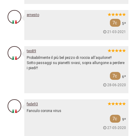
ernesto
7c
5º
21-03-2021
teo89
Probabilmente il più bel pezzo di roccia all'aquilone!!
Sotto passaggi su pianetti svasi, sopra allungone a perdere
i piedi!!
7c
6º
28-06-2020
fede93
Fanculo corona virus
7c
9º
27-05-2020