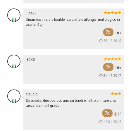
luca76
Dinamico iniziale boulder su piatte e allungo morfologico in
uscita ;-) ;-)
7c
10+
28-12-2018
jackzi
7c
10+
31-12-2017
claudio
Splendida, due boulder, uno su tondi e l'altro a tritare una
tacca, danno il grado
7c
7º
12-01-2013