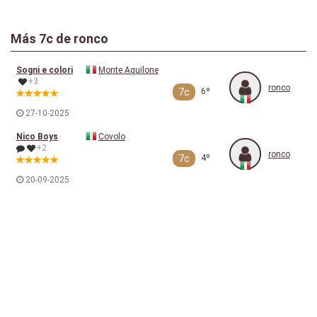
Más
7c
de ronco
Sogni e colori
Monte Aquilone
+3
ronco
7c
6º
27-10-2025
Nico Boys
Covolo
+2
ronco
7c
4º
20-09-2025